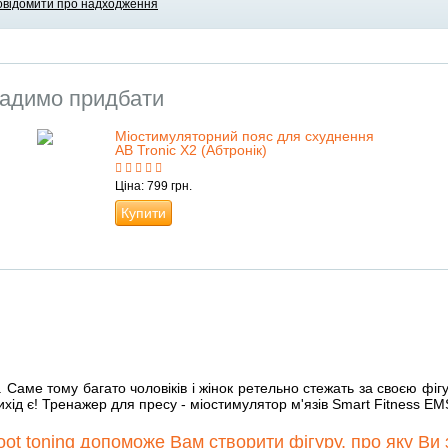
овідомити про надходження
адимо придбати
Міостимуляторний пояс для схуднення
AB Tronic X2 (Абтронік)
Ціна: 799 грн.
Купити
я. Саме тому багато чоловіків і жінок ретельно стежать за своєю ф
ід є! Тренажер для пресу - міостимулятор м'язів Smart Fitness EMS f
boot toning допоможе Вам створити фігуру, про яку Ви