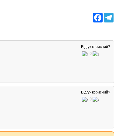
Facebook
Telegram
Відгук корисний?
0
Відгук корисний?
0