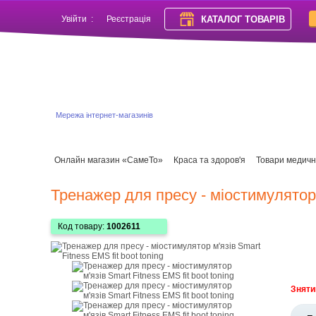
КАТАЛОГ ТОВАРІВ
Увійти
:
Реєстрація
Мережа інтернет-магазинів
Онлайн магазин «СамеТо»
Краса та здоров'я
Товари медичн
Тренажер для пресу - міостимулятор м
Код товару:
1002611
Зняти