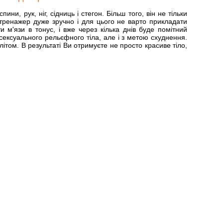
и, рук, ніг, сідниць і стегон. Більш того, він не тільки
й тренажер дуже зручно і для цього не варто прикладати
 м'язи в тонус, і вже через кілька днів буде помітний
 сексуального рельєфного тіла, але і з метою схуднення.
літом. В результаті Ви отримуєте не просто красиве тіло,