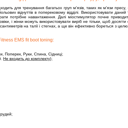
ить для тренування багатьох груп м'язів, таких як м'язи пресу, спин
больових відчуттів в поперековому відділі. Використовувати дани
рати потрібне навантаження. Далі міостимулятор почне приводити
овіки, і жінки можуть використовувати виріб не тільки, щоб досягти
сантиметрів на талії і стегнах, а ще він ефективно бореться з целю
ness EMS fit boot toning:
;
и, Поперек, Руки, Спина, Сідниці;
й.
Не входить до комплекту
);
грудей;