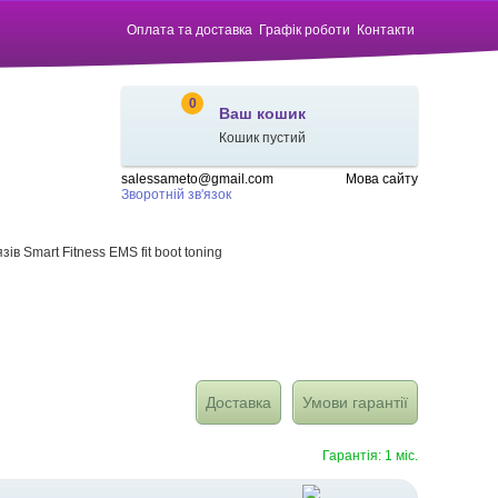
Оплата та доставка
Графік роботи
Контакти
0
Ваш кошик
Кошик пустий
salessameto@gmail.com
Мова сайту
Зворотній зв'язок
ів Smart Fitness EMS fit boot toning
Доставка
Умови гарантії
Гарантія: 1 міс.