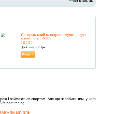
Універсальний електростимулятор для
всього тіла JR-309
Ціна:
875
806 грн.
Купити
ігурою і займаються спортом. Але що ж робити тим, у кого
it boot toning.
 завжди мріяли