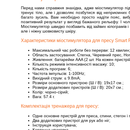
Перед нами справжня знахідка, адже міостимулятор підход
тренує тіло, але і дозволяє позбутися від неприємних 
багато зусиль. Вам необхідно просто надіти пояс, виб
позитивний результат у вигляді бажаного рельєфу. І чол
Міостимулятор швидко позбавить від зайвих кілограмів і 
але і ніжну шовковисту шкіру.
Характеристики міостимулятора для пресу Smart Fit
Максимальний час роботи без перерви: 12 хвилин
Область застосування: Стегна, Черевний прес, Ног
Живлення: батарейки AAA (2 шт. На кожен пристрі
Кількість режимів інтенсивності масажу: 10;
Кількість програм: 6;
Частота імпульсів: 1-100Hz;
Вихідний струм: ≤ 9.8mА;
Розміри основного пристрою (Ш / В): 19x17 см.;
Розміри додаткових пристроїв (Ш / В): 20x7 см.;
Колір: чорно-сірий;
Вага: 57.4 г.
Комплектація тренажера для пресу:
Одне основне пристрій для преса, спини, стегон і 
Два додаткових пристрої для рук або ніг;
Інструкція користувача;
Картонна упаковка.