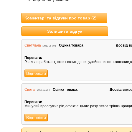
Коментарі та відгуки про товар (2)
Залишити відгук
Светлана
Оцінка товара:
Досвід в
( 2019-05-09 )
Переваги:
Реально работает, стоит своих денег, удобное использование,в
Відповісти
Света
Оцінка товара:
Досвід вико
( 2019-02-26 )
Переваги:
Минулий прослужив рік, ефект є, цього разу взяла трішки кращий
Відповісти