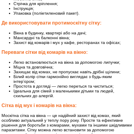
Стрічка для кріплення;
Інструкція;
Упаковка (поліетиленовий пакет).
Де використовувати протимоскітну сітку:
Вікна в будинку, квартирі або на дачі;
Мансардні та балконні вікна;
Захист від комарів і мух у кафе, ресторанах та офісах;
Переваги сітки від комарів на вікно:
Легко встановлюється на вікна за допомогою липучки;
Міцна та довговічна;
Захищає від комах, не пропускає навіть дрібні щілини;
Білий колір сітки гармонійно виглядає з будь-яким
інтер’єром;
Простота в догляді — легко переться та чиститься;
Ідеальна для сімей з маленькими дітьми та людей,
схильних до алергій.
Сітка від мух і комарів на вікна:
Москітна сітка на вікна — це надійний захист від комах, який
особливо актуальний у теплу пору року. Просте та ефективне
рішення для боротьби з комарами, мухами та іншими шкідливими
паразитами. Сітку можна легко встановити за допомогою