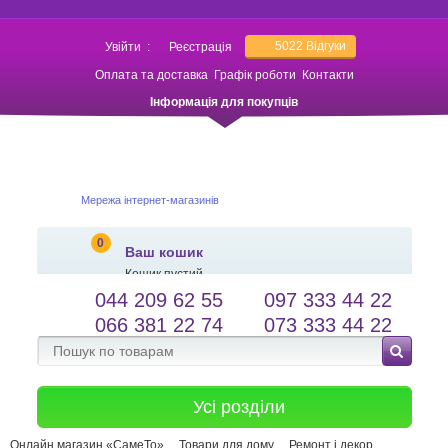
5022
Відгуки
Увійти
:
Реєстрація
Оплата та доставка
Графік роботи
Контакти
Інформація для покупців
Мережа інтернет-магазинів
0
Ваш кошик
Кошик пустий
044 209 62 55
097 333 44 22
salessameto@gmail.com
Мова сайту
066 381 22 74
073 333 44 22
Зворотній зв'язок
Усі розділи
Онлайн магазин «СамеТо»
Товари для дому
Ремонт і декор