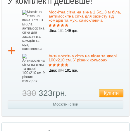
У комплекті дешевше!
Москітна сітка на вікна 1.5х1.3 м біла,
антимоскітна сітка для захисту від
комарів та мух, самоклеюча
Ціна:
161
149 грн.
Антимоскітна сітка на вікна та двері
100х210 см. У різних кольорах
Ціна:
204
181 грн.
330
323грн.
Купити
Москітні сітки