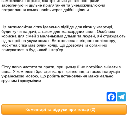
самоклеючої стрічки, яка кріпиться до віконної рами,
забезпечуючи щільне прилягання та унеможливлюючи
потрапляння комах навіть через дрібні щілини.
Ця антимоскітна сітка ідеально підійде для вікон у квартирі,
будинку чи на дачі, а також для мансардних вікон. Особливо
корисна для сімей з маленькими дітьми та людей, які страждають
від алергії на укуси комах. Виготовлена з міцного поліестеру,
москітна сітка має білий колір, що дозволяє їй органічно
вписуватися в будь-який інтер’єр.
Сітку легко чистити та прати, при цьому її не потрібно знімати з
вікна. У комплекті йде стрічка для кріплення, а також інструкція
українською мовою, що робить встановлення максимально
зручним і зрозумілим.
Facebo
T
Коментарі та відгуки про товар (2)