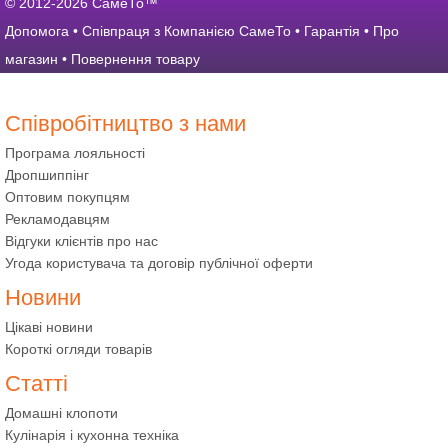
© 2012-2026 СамеТо™
Допомога
•
Співпраця з Компанією СамеТо
•
Гарантія
•
Про
магазин
•
Повернення товару
Співробітництво з нами
Програма лояльності
Дропшиппінг
Оптовим покупцям
Рекламодавцям
Відгуки клієнтів про нас
Угода користувача та договір публічної оферти
Новини
Цікаві новини
Короткі огляди товарів
Статті
Домашні клопоти
Кулінарія і кухонна техніка