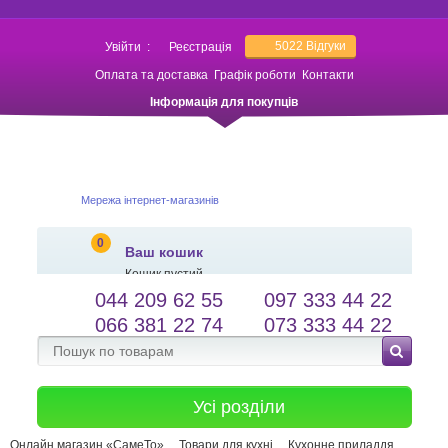
5022
Відгуки
Увійти
:
Реєстрація
Оплата та доставка
Графік роботи
Контакти
Інформація для покупців
Мережа інтернет-магазинів
0
Ваш кошик
Кошик пустий
044 209 62 55
097 333 44 22
salessameto@gmail.com
Мова сайту
066 381 22 74
073 333 44 22
Зворотній зв'язок
Усі розділи
Онлайн магазин «СамеТо»
Товари для кухні
Кухонне приладдя