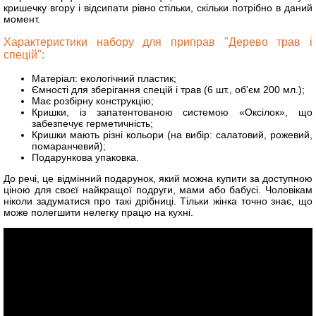
кришечку вгору і відсипати рівно стільки, скільки потрібно в даний
момент.
Характеристики набору для приправ "Дерево трав і
спецій":
Матеріал: екологічний пластик;
Ємності для зберігання спецій і трав (6 шт., об'єм 200 мл.);
Має розбірну конструкцію;
Кришки, із запатентованою системою «Оксілок», що
забезпечує герметичність;
Кришки мають різні кольори (на вибір: салатовий, рожевий,
помаранчевий);
Подарункова упаковка.
До речі, це відмінний подарунок, який можна купити за доступною
ціною для своєї найкращої подруги, мами або бабусі. Чоловікам
ніколи задуматися про такі дрібниці. Тільки жінка точно знає, що
може полегшити нелегку працю на кухні.