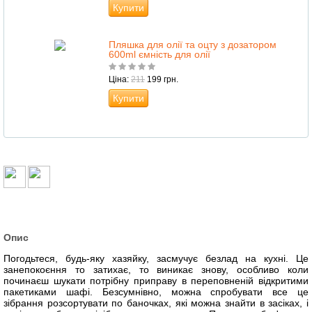
Купити
Пляшка для олії та оцту з дозатором
600ml ємність для олії
Ціна:
211
199 грн.
Купити
Опис
Погодьтеся, будь-яку хазяйку, засмучує безлад на кухні. Це
занепокоєння то затихає, то виникає знову, особливо коли
починаєш шукати потрібну приправу в переповненій відкритими
пакетиками шафі. Безсумнівно, можна спробувати все це
зібрання розсортувати по баночках, які можна знайти в засіках, і