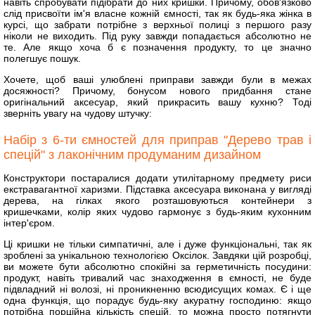
навіть спробувати підібрати до них кришки. Причому, обов'язково
слід присвоїти ім'я власне кожній ємності, так як будь-яка жінка в
курсі, що забрати потрібне з верхньої полиці з першого разу
ніколи не виходить. Під руку завжди попадається абсолютно не
те. Але якщо хоча б є позначення продукту, то це значно
полегшує пошук.
Хочете, щоб ваші улюблені приправи завжди були в межах
досяжності? Причому, бонусом нового придбання стане
оригінальний аксесуар, який прикрасить вашу кухню? Тоді
зверніть увагу на чудову штучку:
Набір з 6-ти ємностей для приправ "Дерево трав і
спецій" з лаконічним продуманим дизайном
Конструктори постаралися додати утилітарному предмету риси
екстравагантної харизми. Підставка аксесуара виконана у вигляді
дерева, на гілках якого розташовуються контейнери з
кришечками, колір яких чудово гармонує з будь-яким кухонним
інтер'єром.
Ці кришки не тільки симпатичні, але і дуже функціональні, так як
зроблені за унікальною технологією Оксілок. Завдяки цій розробці,
ви можете бути абсолютно спокійні за герметичність посудини:
продукт, навіть тривалий час знаходження в ємності, не буде
підвладний ні волозі, ні проникненню всюдисущих комах. Є і ще
одна функція, що порадує будь-яку акуратну господиню: якщо
потрібна порційна кількість спецій, то можна просто потягнути