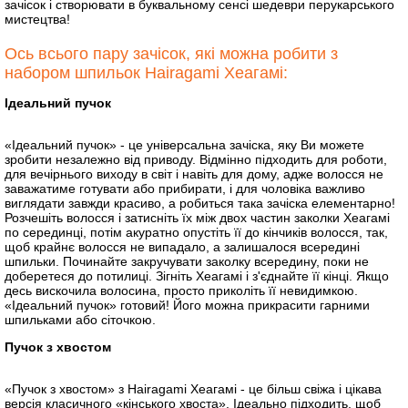
зачісок і створювати в буквальному сенсі шедеври перукарського
мистецтва!
Ось всього пару зачісок, які можна робити з
набором шпильок Hairagami Хеагамі:
Ідеальний пучок
«Ідеальний пучок» - це універсальна зачіска, яку Ви можете
зробити незалежно від приводу. Відмінно підходить для роботи,
для вечірнього виходу в світ і навіть для дому, адже волосся не
заважатиме готувати або прибирати, і для чоловіка важливо
виглядати завжди красиво, а робиться така зачіска елементарно!
Розчешіть волосся і затисніть їх між двох частин заколки Хеагамі
по серединці, потім акуратно опустіть її до кінчиків волосся, так,
щоб крайнє волосся не випадало, а залишалося всередині
шпильки. Починайте закручувати заколку всередину, поки не
доберетеся до потилиці. Зігніть Хеагамі і з'єднайте її кінці. Якщо
десь вискочила волосина, просто приколіть її невидимкою.
«Ідеальний пучок» готовий! Його можна прикрасити гарними
шпильками або сіточкою.
Пучок з хвостом
«Пучок з хвостом» з Hairagami Хеагамі - це більш свіжа і цікава
версія класичного «кінського хвоста». Ідеально підходить, щоб