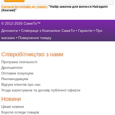
Скачати інструкцію до товару:
"Набір заколок для волосся Hairagami
(Хеагамі)"
© 2012-2026 СамеТо™
Допомога
•
Співпраця з Компанією СамеТо
•
Гарантія
•
Про
магазин
•
Повернення товару
Співробітництво з нами
Програма лояльності
Дропшиппінг
Оптовим покупцям
Рекламодавцям
Відгуки клієнтів про нас
Угода користувача та договір публічної оферти
Новини
Цікаві новини
Короткі огляди товарів