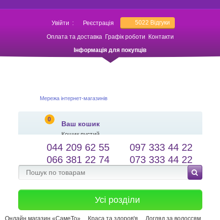
5022
Відгуки
Увійти
:
Реєстрація
Оплата та доставка
Графік роботи
Контакти
Інформація для покупців
Мережа інтернет-магазинів
0
Ваш кошик
Кошик пустий
044 209 62 55
097 333 44 22
salessameto@gmail.com
Мова сайту
066 381 22 74
073 333 44 22
Зворотній зв'язок
Усі розділи
Онлайн магазин «СамеТо»
Краса та здоров'я
Догляд за волоссям