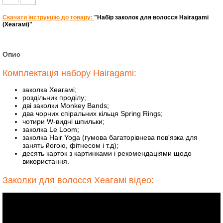
Скачати інструкцію до товару:
"Набір заколок для волосся Hairagami
(Хеагамі)"
Опис
Комплектація набору Hairagami:
заколка Хеагамі;
роздільник проділу;
дві заколки Monkey Bands;
два чорних спіральних кільця Spring Rings;
чотири W-видні шпильки;
заколка Le Loom;
заколка Hair Yoga (гумова багаторівнева пов'язка для
занять йогою, фітнесом і т.д);
десять карток з картинками і рекомендаціями щодо
використання.
Заколки для волосся Хеагамі відео: