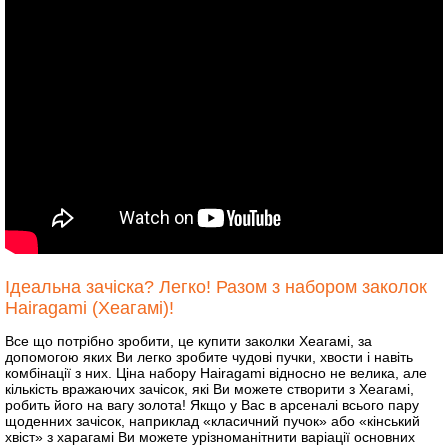
Ідеальна зачіска? Легко! Разом з набором заколок
Hairagami (Хеагамі)!
Все що потрібно зробити, це купити заколки Хеагамі, за
допомогою яких Ви легко зробите чудові пучки, хвости і навіть
комбінації з них. Ціна набору Hairagami відносно не велика, але
кількість вражаючих зачісок, які Ви можете створити з Хеагамі,
робить його на вагу золота! Якщо у Вас в арсеналі всього пару
щоденних зачісок, наприклад «класичний пучок» або «кінський
хвіст» з харагамі Ви можете урізноманітнити варіації основних