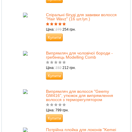
Спіральні бігуді для завивки волосся
"Hair Wavz" (16 шт./уп.)
Ціна:
279
254 грн.
Купити
Випрямляч для чоловічої бороди -
гребінець Modelling Comb
Ціна:
232
212 грн.
Купити
Випрямляч для волосся "Geemy
GM416", утюжок для випрямлення
волосся з терморегулятором
Ціна: 799 грн.
Купити
Потрійна плойка для локонів "Kemei