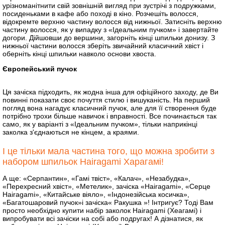
урізноманітнити свій зовнішній вигляд при зустрічі з подружками,
посиденьками в кафе або поході в кіно. Розчешіть волосся,
відокремте верхню частину волосся від нижньої. Затисніть верхню
частину волосся, як у випадку з «Ідеальним пучком» і завертайте
догори. Дійшовши до вершини, загорніть кінці шпильки донизу. З
нижньої частини волосся зберіть звичайний класичний хвіст і
оберніть кінці шпильки навколо основи хвоста.
Європейський пучок
Ця зачіска підходить, як жодна інша для офіційного заходу, де Ви
повинні показати своє почуття стилю і вишуканість. На перший
погляд вона нагадує класичний пучок, але для її створення буде
потрібно трохи більше навичок і вправності. Все починається так
само, як у варіанті з «Ідеальним пучком», тільки наприкінці
заколка з'єднаються не кінцем, а краями.
І це тільки мала частина того, що можна зробити з
набором шпильок Hairagami Харагамі!
А ще: «Серпантин», «Гамі твіст», «Калач», «Незабудка»,
«Перехресний хвіст», «Метелик», зачіска «Hairagami», «Серце
Hairagami», «Китайське віяло», «Індонезійська косичка»,
«Багатошаровий пучок»і зачіска« Ракушка »! Інтригує? Тоді Вам
просто необхідно купити набір заколок Hairagami (Хеагамі) і
випробувати всі зачіски на собі або подругах! А дізнатися, як