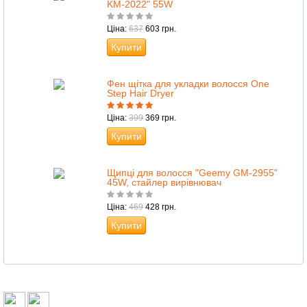
KM-2022" 55W
Ціна:
637
603 грн.
Купити
Фен щітка для укладки волосся One
Step Hair Dryer
Ціна:
399
369 грн.
Купити
Щипці для волосся "Geemy GM-2955"
45W, стайлер вирівнювач
Ціна:
469
428 грн.
Купити