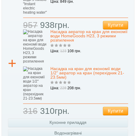
Ціна: 849 грн.
957
938грн.
Купити
Насадка аератор на кран для економії
води HomeGoods H23, 3 режими
розпилення
Ціна:
123
108 грн.
Насадка на кран для економії води
1/2" аератор на кран (перехідник 21-
23.5мм)
Ціна:
228
208 грн.
316
310грн.
Купити
Кухонне приладдя
Водонагрівачі