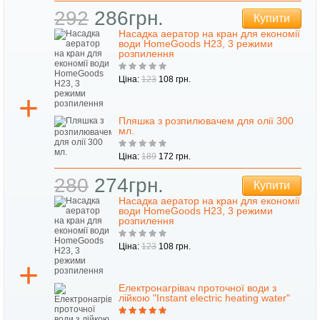
292
286грн.
Купити
Насадка аератор на кран для економії
води HomeGoods H23, 3 режими
розпилення
Ціна:
123
108 грн.
Пляшка з розпилювачем для олії 300
мл.
Ціна:
189
172 грн.
280
274грн.
Купити
Насадка аератор на кран для економії
води HomeGoods H23, 3 режими
розпилення
Ціна:
123
108 грн.
Електронагрівач проточної води з
лійкою "Instant electric heating water"