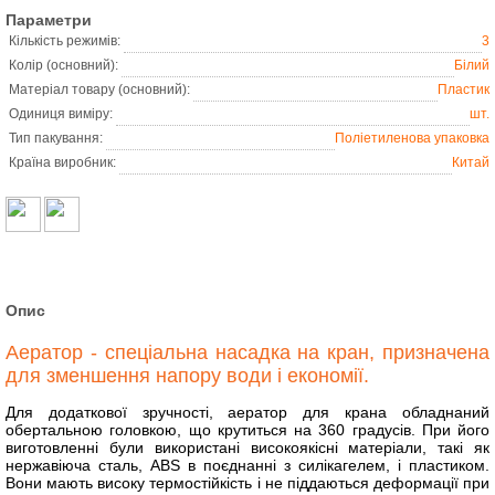
Параметри
Кількість режимів:
3
Колір (основний):
Білий
Матеріал товару (основний):
Пластик
Одиниця виміру:
шт.
Тип пакування:
Поліетиленова упаковка
Країна виробник:
Китай
Опис
Аератор - спеціальна насадка на кран, призначена
для зменшення напору води і економії.
Для додаткової зручності, аератор для крана обладнаний
обертальною головкою, що крутиться на 360 градусів. При його
виготовленні були використані високоякісні матеріали, такі як
нержавіюча сталь, ABS в поєднанні з силікагелем, і пластиком.
Вони мають високу термостійкість і не піддаються деформації при