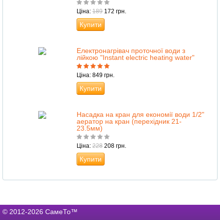
Ціна:
189
172 грн.
Купити
Електронагрівач проточної води з
лійкою "Instant electric heating water"
Ціна: 849 грн.
Купити
Насадка на кран для економії води 1/2"
аератор на кран (перехідник 21-
23.5мм)
Ціна:
228
208 грн.
Купити
© 2012-2026 СамеТо™