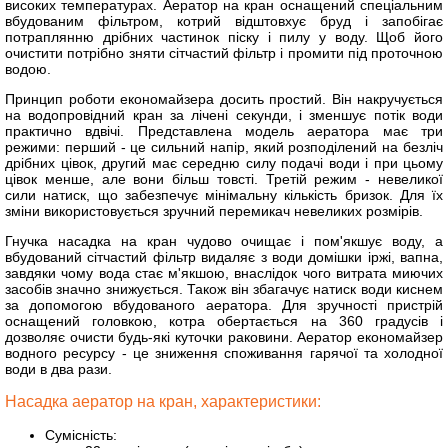
високих температурах. Аератор на кран оснащений спеціальним
вбудованим фільтром, котрий відштовхує бруд і запобігає
потраплянню дрібних частинок піску і пилу у воду. Щоб його
очистити потрібно зняти сітчастий фільтр і промити під проточною
водою.
Принцип роботи економайзера досить простий. Він накручується
на водопровідний кран за лічені секунди, і зменшує потік води
практично вдвічі. Представлена модель аератора має три
режими: перший - це сильний напір, який розподілений на безліч
дрібних цівок, другий має середню силу подачі води і при цьому
цівок менше, але вони більш товсті. Третій режим - невеликої
сили натиск, що забезпечує мінімальну кількість бризок. Для їх
зміни використовується зручний перемикач невеликих розмірів.
Гнучка насадка на кран чудово очищає і пом'якшує воду, а
вбудований сітчастий фільтр видаляє з води домішки іржі, вапна,
завдяки чому вода стає м'якшою, внаслідок чого витрата миючих
засобів значно знижується. Також він збагачує натиск води киснем
за допомогою вбудованого аератора. Для зручності пристрій
оснащений головкою, котра обертається на 360 градусів і
дозволяє очисти будь-які куточки раковини. Аератор економайзер
водного ресурсу - це зниження споживання гарячої та холодної
води в два рази.
Насадка аератор на кран, характеристики:
Cумісність: