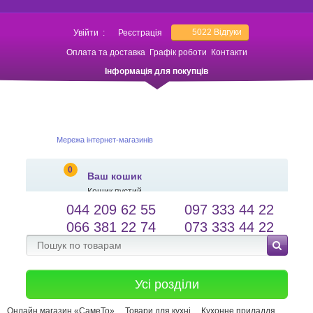
5022
Відгуки
Увійти
:
Реєстрація
Оплата та доставка
Графік роботи
Контакти
Інформація для покупців
Мережа інтернет-магазинів
0
Ваш кошик
Кошик пустий
044 209 62 55
097 333 44 22
salessameto@gmail.com
Мова сайту
066 381 22 74
073 333 44 22
Зворотній зв'язок
Усі розділи
Онлайн магазин «СамеТо»
Товари для кухні
Кухонне приладдя