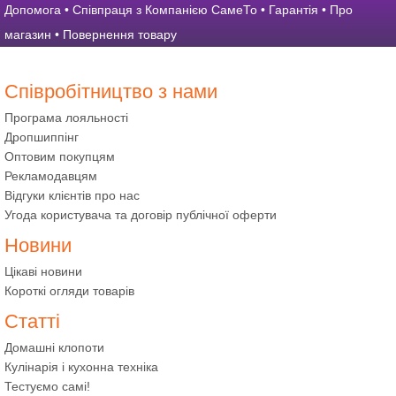
Допомога
•
Співпраця з Компанією СамеТо
•
Гарантія
•
Про
магазин
•
Повернення товару
Співробітництво з нами
Програма лояльності
Дропшиппінг
Оптовим покупцям
Рекламодавцям
Відгуки клієнтів про нас
Угода користувача та договір публічної оферти
Новини
Цікаві новини
Короткі огляди товарів
Статті
Домашні клопоти
Кулінарія і кухонна техніка
Тестуємо самі!