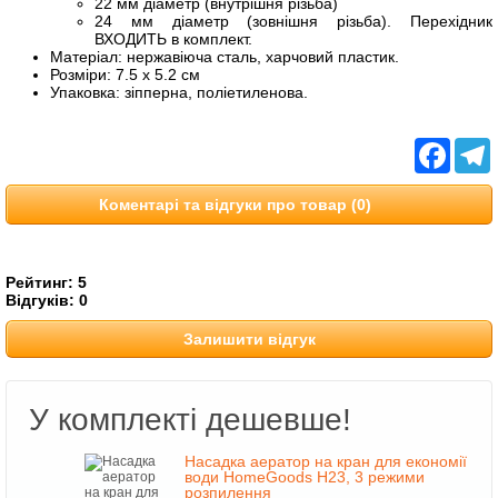
22 мм діаметр (внутрішня різьба)
24 мм діаметр (зовнішня різьба). Перехідник
ВХОДИТЬ в комплект.
Матеріал: нержавіюча сталь, харчовий пластик.
Розміри: 7.5 x 5.2 см
Упаковка: зіпперна, поліетиленова.
Facebo
T
Коментарі та відгуки про товар (0)
Рейтинг:
5
Відгуків:
0
Залишити відгук
У комплекті дешевше!
Насадка аератор на кран для економії
води HomeGoods H23, 3 режими
розпилення