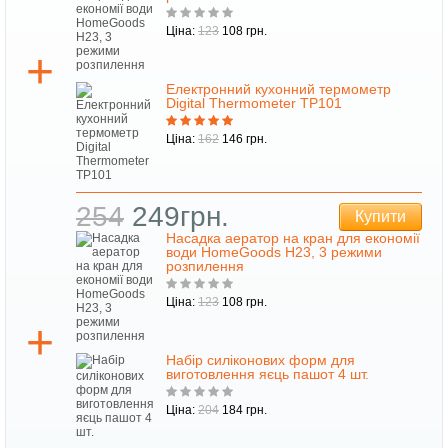
Ціна:
123
108 грн.
Електронний кухонний термометр
Digital Thermometer TP101
Ціна:
162
146 грн.
254
249грн.
Купити
Насадка аератор на кран для економії
води HomeGoods H23, 3 режими
розпилення
Ціна:
123
108 грн.
Набір силіконових форм для
виготовлення яєць пашот 4 шт.
Ціна:
204
184 грн.