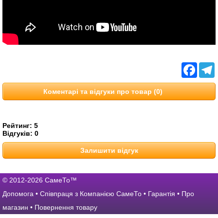
Facebo
T
Коментарі та відгуки про товар (0)
Рейтинг:
5
Відгуків:
0
Залишити відгук
© 2012-2026 СамеТо™
Допомога
•
Співпраця з Компанією СамеТо
•
Гарантія
•
Про
магазин
•
Повернення товару