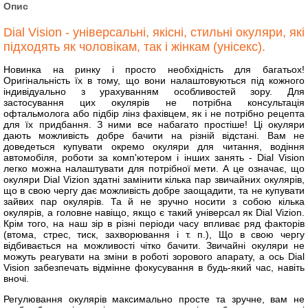
Опис
Dial Vision - універсальні, якісні, стильні окуляри, які
підходять як чоловікам, так і жінкам (унісекс).
Новинка на ринку і просто необхідність для багатьох!
Оригінальність їх в тому, що вони налаштовуються під кожного
індивідуально з урахуванням особливостей зору. Для
застосування цих окулярів не потрібна консультація
офтальмолога або підбір лінз фахівцем, як і не потрібно рецепта
для їх придбання. З ними все набагато простіше! Ці окуляри
дають можливість добре бачити на різній відстані. Вам не
доведеться купувати окремо окуляри для читання, водіння
автомобіля, роботи за комп'ютером і інших занять - Dial Vision
легко можна налаштувати для потрібної мети. А це означає, що
окуляри Dial Vizion здатні замінити кілька пар звичайних окулярів,
що в свою чергу дає можливість добре заощадити, та не купувати
зайвих пар окулярів. Та й не зручно носити з собою кілька
окулярів, а головне навіщо, якщо є такий універсал як Dial Vizion.
Крім того, на наш зір в різні періоди часу впливає ряд факторів
(втома, стрес, тиск, захворювання і т. п.), Що в свою чергу
відбивається на можливості чітко бачити. Звичайні окуляри не
можуть реагувати на зміни в роботі зорового апарату, а ось Dial
Vision забезпечать відмінне фокусування в будь-який час, навіть
вночі.
Регулювання окулярів максимально просте та зручне, вам не