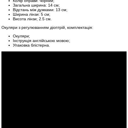
Колір оправи: чорний;
Загальна ширина: 14 см;
Відстань між дужками: 13 см;
Ширина лінзи: 5 см;
Висота лінзи; 2.5 см.
Окуляри з регулюванням діоптрій, комплектація:
Окуляри;
Інструкція англійською мовою;
Упаковка блістерна.