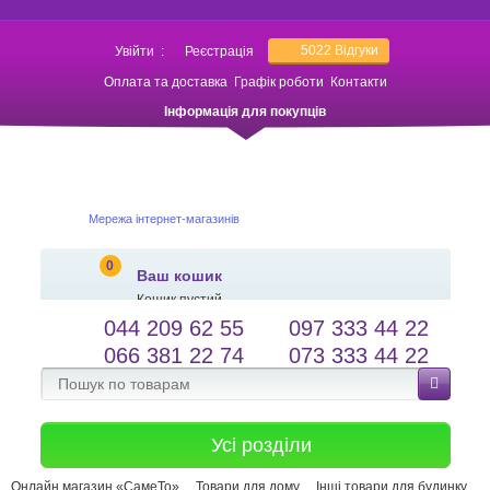
5022
Відгуки
Увійти
:
Реєстрація
Оплата та доставка
Графік роботи
Контакти
Інформація для покупців
Мережа інтернет-магазинів
0
Ваш кошик
Кошик пустий
044 209 62 55
097 333 44 22
salessameto@gmail.com
Мова сайту
066 381 22 74
073 333 44 22
Зворотній зв'язок
Усі розділи
Онлайн магазин «СамеТо»
Товари для дому
Інші товари для будинку