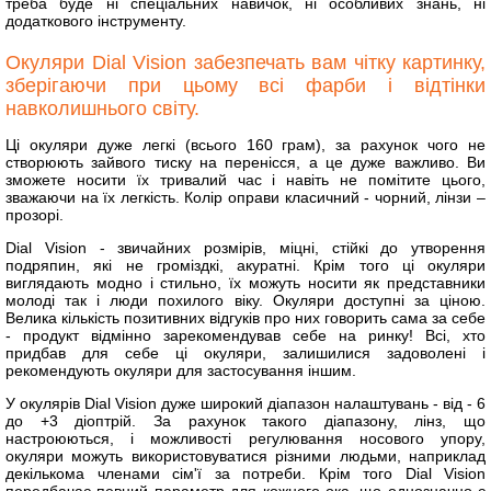
треба буде ні спеціальних навичок, ні особливих знань, ні
додаткового інструменту.
Окуляри Dial Vision забезпечать вам чітку картинку,
зберігаючи при цьому всі фарби і відтінки
навколишнього світу.
Ці окуляри дуже легкі (всього 160 грам), за рахунок чого не
створюють зайвого тиску на перенісся, а це дуже важливо. Ви
зможете носити їх тривалий час і навіть не помітите цього,
зважаючи на їх легкість. Колір оправи класичний - чорний, лінзи –
прозорі.
Dial Vision - звичайних розмірів, міцні, стійкі до утворення
подряпин, які не громіздкі, акуратні. Крім того ці окуляри
виглядають модно і стильно, їх можуть носити як представники
молоді так і люди похилого віку. Окуляри доступні за ціною.
Велика кількість позитивних відгуків про них говорить сама за себе
- продукт відмінно зарекомендував себе на ринку! Всі, хто
придбав для себе ці окуляри, залишилися задоволені і
рекомендують окуляри для застосування іншим.
У окулярів Dial Vision дуже широкий діапазон налаштувань - від - 6
до +3 діоптрій. За рахунок такого діапазону, лінз, що
настроюються, і можливості регулювання носового упору,
окуляри можуть використовуватися різними людьми, наприклад
декількома членами сім'ї за потреби. Крім того Dial Vision