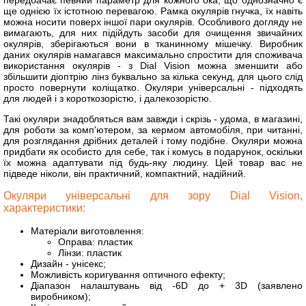
передбачає певний параметр для кожного ока, що однозначно є
ще однією їх істотною перевагою. Рамка окулярів гнучка, їх навіть
можна носити поверх іншої пари окулярів. Особливого догляду не
вимагають, для них підійдуть засоби для очищення звичайних
окулярів, зберігаються вони в тканинному мішечку. Виробник
даних окулярів намагався максимально спростити для споживача
використання окулярів - з Dial Vision можна зменшити або
збільшити діоптрію лінз буквально за кілька секунд, для цього слід
просто повернути коліщатко. Окуляри універсальні - підходять
для людей і з короткозорістю, і далекозорістю.
Такі окуляри знадобляться вам завжди і скрізь - удома, в магазині,
для роботи за комп'ютером, за кермом автомобіля, при читанні,
для розглядання дрібних деталей і тому подібне. Окуляри можна
придбати як особисто для себе, так і комусь в подарунок, оскільки
їх можна адаптувати під будь-яку людину. Цей товар вас не
підведе ніколи, він практичний, компактний, надійний.
Окуляри універсальні для зору Dial Vision,
характеристики:
Матеріали виготовлення:
Оправа: пластик
Лінзи: пластик
Дизайн - унісекс;
Можливість коригування оптичного ефекту;
Діапазон налаштувань від -6D до + 3D (заявлено
виробником);