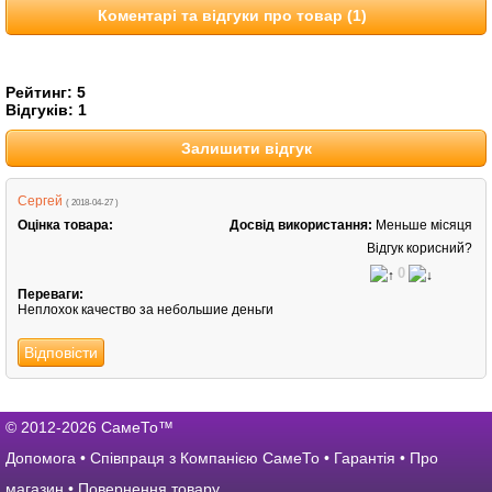
Коментарі та відгуки про товар (1)
Рейтинг:
5
Відгуків:
1
Залишити відгук
Сергей
( 2018-04-27 )
Оцінка товара:
Досвід використання:
Меньше місяця
Відгук корисний?
0
Переваги:
Неплохок качество за небольшие деньги
Відповісти
© 2012-2026 СамеТо™
Допомога
•
Співпраця з Компанією СамеТо
•
Гарантія
•
Про
магазин
•
Повернення товару