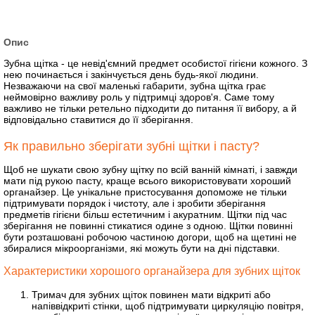
Опис
Зубна щітка - це невід'ємний предмет особистої гігієни кожного. З
нею починається і закінчується день будь-якої людини.
Незважаючи на свої маленькі габарити, зубна щітка грає
неймовірно важливу роль у підтримці здоров'я. Саме тому
важливо не тільки ретельно підходити до питання її вибору, а й
відповідально ставитися до її зберігання.
Як правильно зберігати зубні щітки і пасту?
Щоб не шукати свою зубну щітку по всій ванній кімнаті, і завжди
мати під рукою пасту, краще всього використовувати хороший
органайзер. Це унікальне пристосування допоможе не тільки
підтримувати порядок і чистоту, але і зробити зберігання
предметів гігієни більш естетичним і акуратним. Щітки під час
зберігання не повинні стикатися одине з одною. Щітки повинні
бути розташовані робочою частиною догори, щоб на щетині не
збиралися мікроорганізми, які можуть бути на дні підставки.
Характеристики хорошого органайзера для зубних щіток
Тримач для зубних щіток повинен мати відкриті або
напіввідкриті стінки, щоб підтримувати циркуляцію повітря,