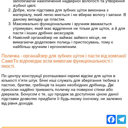
запобігаючи накопичення надмірної вологості та утворення
згубної цвілі.
Добре, коли підставка для зубних щіток виконана з
матеріалу, який легко миється і не вбирає вологу і запахи. В
даному випадку це пластик.
Максимально функціональним і зручним вважається
утримувач, який має відділення не тільки для щіток, а й для
пасти і інших дрібних аксесуарів.
Навісний органайзер не займає зайвого місця, не
вимагаючи додаткових полиць і пристосувань, тому є
найбільш зручним і ергономічним.
Поличка - органайзер для зубних щіток і пасти від компанії
СамеТо відповідає всім вимогам функціональності і
якості.
По центру конструкції розташовані окремі відсіки для щіток в
кількості п'яти штук. Бічні ніші служать для зберігання тюбика з
пастою, бритви, гребінців та інших необхідних дрібниць. Дві
присоски надійно тримають поличку на поверхні стінки або
дзеркала. Бонусом є те, що продаж за доступною ціною даної
підставки дозволяє придбати її будь-якому охочому, не залежно
від рівня доходів.
Facebo
T