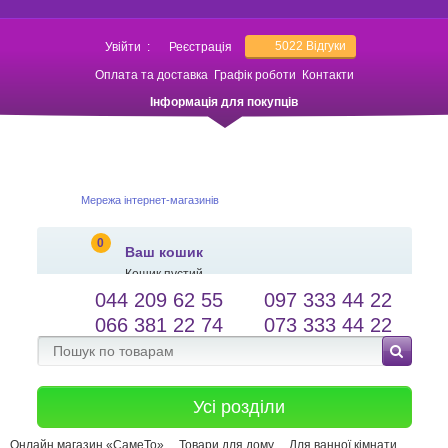
5022
Відгуки
Увійти
:
Реєстрація
Оплата та доставка
Графік роботи
Контакти
Інформація для покупців
Мережа інтернет-магазинів
0
Ваш кошик
Кошик пустий
044 209 62 55
097 333 44 22
salessameto@gmail.com
Мова сайту
066 381 22 74
073 333 44 22
Зворотній зв'язок
Усі розділи
Онлайн магазин «СамеТо»
Товари для дому
Для ванної кімнати