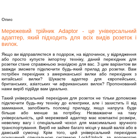
Опис
Мережевий трійник Adaptor - це універсальний
адаптер, який підходить для всіх видів розеток і
вилок.
Якщо ви відправляєтеся в подорож, на відпочинок, у відрядження
або просто купуєте імпортну техніку, даний перехідник для
розетки стане справжньою знахідкою для вас. З цим варіантом ви
завжди зможете підключити будь-який прилад до розетки. Вам
потрібен перехідник з американської вилки або перехідник з
китайської вилки? Шукаєте адаптер для європейських,
британських, азіатських чи африканських вилок? Пропонований
нами виріб підійде вам ідеально.
Такий універсальний перехідник для розеток не тільки допоможе
підключити будь-яку техніку до електрики, але і захистить її від
замикання, запобіжить поломці приладу, якщо напруга буде
більше або менше за потрібну. Незважаючи на таку
універсальність, цей мережевий адаптер має компактні розміри,
невелику вагу і спеціальний чохол для максимально зручного
транспортування. Виріб не займе багато місця у вашій валізі або в
дамській сумочці. Крім того, цей універсальний перехідник
оснащений спеціальною системою Lock/Unlock, за допомогою