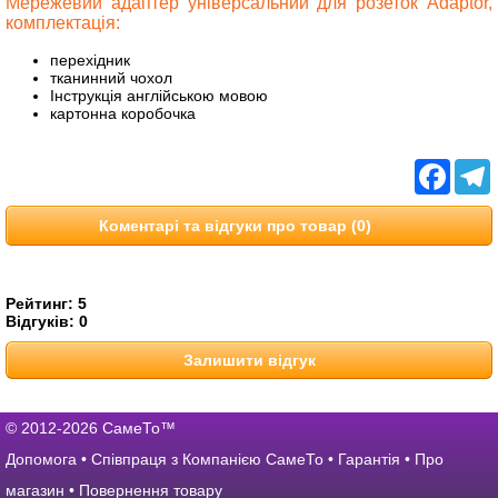
Мережевий адаптер універсальний для розеток Adaptor,
комплектація:
перехідник
тканинний чохол
Інструкція англійською мовою
картонна коробочка
Facebo
T
Коментарі та відгуки про товар (0)
Рейтинг:
5
Відгуків:
0
Залишити відгук
© 2012-2026 СамеТо™
Допомога
•
Співпраця з Компанією СамеТо
•
Гарантія
•
Про
магазин
•
Повернення товару