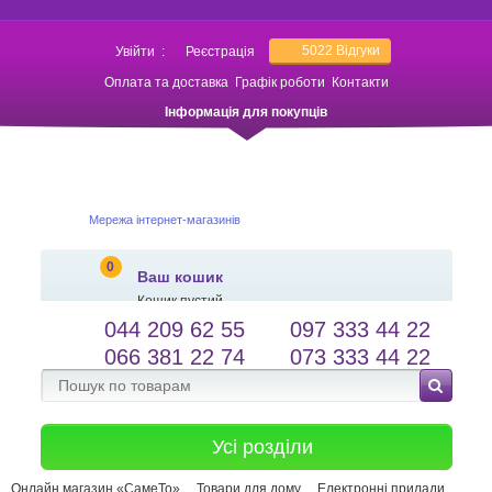
5022
Відгуки
Увійти
:
Реєстрація
Оплата та доставка
Графік роботи
Контакти
Інформація для покупців
Мережа інтернет-магазинів
0
Ваш кошик
Кошик пустий
044 209 62 55
097 333 44 22
salessameto@gmail.com
Мова сайту
066 381 22 74
073 333 44 22
Зворотній зв'язок
Усі розділи
Онлайн магазин «СамеТо»
Товари для дому
Електронні прилади