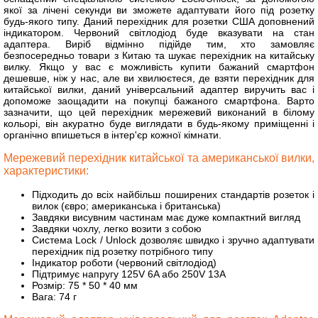
якої за лічені секунди ви зможете адаптувати його під розетку
будь-якого типу. Даний перехідник для розетки США доповнений
індикатором. Червоний світлодіод буде вказувати на стан
адаптера. Виріб відмінно підійде тим, хто замовляє
безпосередньо товари з Китаю та шукає перехідник на китайську
вилку. Якщо у вас є можливість купити бажаний смартфон
дешевше, ніж у нас, але ви хвилюєтеся, де взяти перехідник для
китайської вилки, даний універсальний адаптер виручить вас і
допоможе заощадити на покупці бажаного смартфона. Варто
зазначити, що цей перехідник мережевий виконаний в білому
кольорі, він акуратно буде виглядати в будь-якому приміщенні і
органічно впишеться в інтер'єр кожної кімнати.
Мережевий перехідник китайської та американської вилки,
характеристики:
Підходить до всіх найбільш поширених стандартів розеток і
вилок (євро; американська і британська)
Завдяки висувним частинам має дуже компактний вигляд
Завдяки чохлу, легко возити з собою
Система Lock / Unlock дозволяє швидко і зручно адаптувати
перехідник під розетку потрібного типу
Індикатор роботи (червоний світлодіод)
Підтримує напругу 125V 6A або 250V 13A
Розмір: 75 * 50 * 40 мм
Вага: 74 г