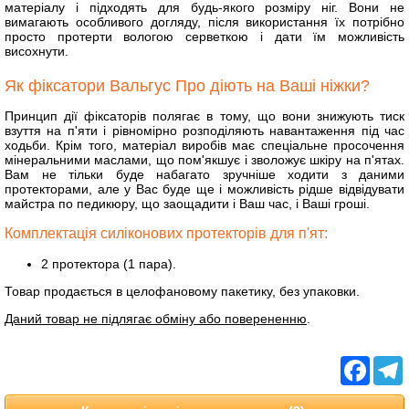
матеріалу і підходять для будь-якого розміру ніг. Вони не
вимагають особливого догляду, після використання їх потрібно
просто протерти вологою серветкою і дати їм можливість
висохнути.
Як фіксатори Вальгус Про діють на Ваші ніжки?
Принцип дії фіксаторів полягає в тому, що вони знижують тиск
взуття на п'яти і рівномірно розподіляють навантаження під час
ходьби. Крім того, матеріал виробів має спеціальне просочення
мінеральними маслами, що пом'якшує і зволожує шкіру на п'ятах.
Вам не тільки буде набагато зручніше ходити з даними
протекторами, але у Вас буде ще і можливість рідше відвідувати
майстра по педикюру, що заощадити і Ваш час, і Ваші гроші.
Комплектація силіконових протекторів для п'ят:
2 протектора (1 пара).
Товар продається в целофановому пакетику, без упаковки.
Даний товар не підлягає обміну або поверененню
.
Facebo
T