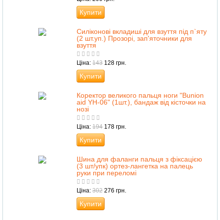
Купити
Силіконові вкладиші для взуття під п`яту
(2 шт.уп.) Прозорі, зап'яточники для
взуття
Ціна:
143
128 грн.
Купити
Коректор великого пальця ноги "Bunion
aid YH-06" (1шт.), бандаж від кісточки на
нозі
Ціна:
194
178 грн.
Купити
Шина для фаланги пальця з фіксацією
(3 шт/упк) ортез-лангетка на палець
руки при переломі
Ціна:
302
276 грн.
Купити