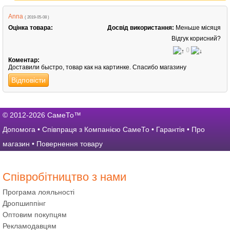
Anna
( 2019-05-08 )
Оцінка товара:
Досвід використання:
Меньше місяця
Відгук корисний?
0
Коментар:
Доставили быстро, товар как на картинке. Спасибо магазину
Відповісти
© 2012-2026 СамеТо™
Допомога
•
Співпраця з Компанією СамеТо
•
Гарантія
•
Про
магазин
•
Повернення товару
Співробітництво з нами
Програма лояльності
Дропшиппінг
Оптовим покупцям
Рекламодавцям