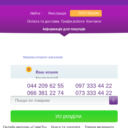
5022
Відгуки
Увійти
:
Реєстрація
Оплата та доставка
Графік роботи
Контакти
Інформація для покупців
Мережа інтернет-магазинів
0
Ваш кошик
Кошик пустий
044 209 62 55
097 333 44 22
salessameto@gmail.com
Мова сайту
066 381 22 74
073 333 44 22
Зворотній зв'язок
Усі розділи
Онлайн магазин «СамеТо»
Краса та здоров'я
Товари медичного