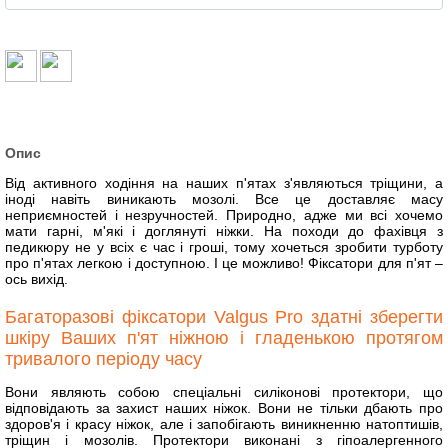
Опис
Від активного ходіння на наших п'ятах з'являються тріщини, а
іноді навіть виникають мозолі. Все це доставляє масу
неприємностей і незручностей. Природно, адже ми всі хочемо
мати гарні, м'які і доглянуті ніжки. На походи до фахівця з
педикюру не у всіх є час і гроші, тому хочеться зробити турботу
про п'ятах легкою і доступною. І це можливо! Фіксатори для п'ят –
ось вихід.
Багаторазові фіксатори Valgus Pro здатні зберегти
шкіру Ваших п'ят ніжною і гладенькою протягом
тривалого періоду часу
Вони являють собою спеціальні силіконові протектори, що
відповідають за захист наших ніжок. Вони не тільки дбають про
здоров'я і красу ніжок, але і запобігають виникненню натоптишів,
тріщин і мозолів. Протектори виконані з гіпоалергенного