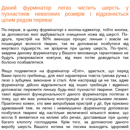
Даний фурмінатор легко чистить шерсть у
пухнастиків невеликих розмірів і відрізняється
цілим рядом переваг
По-перше, в цьому фурмінаторі є кнопка-еджектор, тобто кнопка,
за допомогою якої відбувається очищення ножа від шерсті. По-
друге, пристрій на 90% зменшує процес линьки і зовсім не
пошкоджує волосся тварин, так як допомагає позбутися від
мертвого підшерстя, не зрізуючи при цьому шерсть. По-третє,
завдяки даному фурмінатору у Вашого вихованця гарантовано не
будуть утворюватися ковтуни, від яких потім доводиться так
болісно позбавлятися.
Якщо подивитися на фурмінатор «Еліт», здається, що перед
Вами просто гребінець, для якої характерна товста гумова ручка і
лезо з зубцями, виконане зі сталі. Але насправді це не так, адже
фурмінатор дійсно відрізняється від інших гребінців і відмінно
допомагає пережити линьку будь-якої пухнастої тварини. Секрет
такої відмінної функціональності даного фурмінатора полягає в
тому, що він має унікальну конструкцію зі спеціальними лезами.
Практично кожен, хто вже випробував пристрій у дії, був приємно
здивований тим, як легко і невимушено фурмінатор допомагає
позбутися тварині від настільки величезної кількості вовни, що
могла б виявитися на килимі або речах, доставивши при цьому
багато клопоту господарям. Крім того, за допомогою даного
виробу шерсть Вашого котика чи песика знаходить здоровий