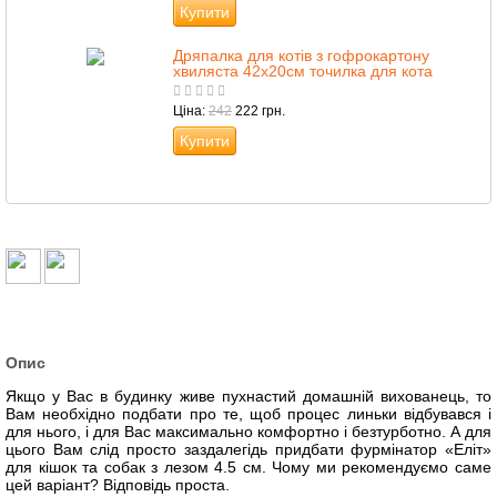
Купити
Дряпалка для котів з гофрокартону
хвиляста 42х20см точилка для кота
Ціна:
242
222 грн.
Купити
Опис
Якщо у Вас в будинку живе пухнастий домашній вихованець, то
Вам необхідно подбати про те, щоб процес линьки відбувався і
для нього, і для Вас максимально комфортно і безтурботно. А для
цього Вам слід просто заздалегідь придбати фурмінатор «Еліт»
для кішок та собак з лезом 4.5 см. Чому ми рекомендуємо саме
цей варіант? Відповідь проста.