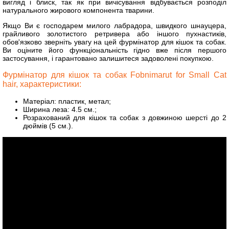
вигляд і блиск, так як при вичісування відбувається розподіл
натурального жирового компонента тварини.
Якщо Ви є господарем милого лабрадора, швидкого шнауцера,
грайливого золотистого ретривера або іншого пухнастиків,
обов'язково зверніть увагу на цей фурмінатор для кішок та собак.
Ви оціните його функціональність гідно вже після першого
застосування, і гарантовано залишитеся задоволені покупкою.
Фурмінатор для кішок та собак Fobnimarut for Small Cat
hair, характеристики:
Матеріал: пластик, метал;
Ширина леза: 4.5 см.;
Розрахований для кішок та собак з довжиною шерсті до 2
дюймів (5 см.).