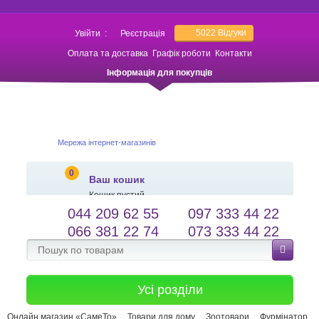
5022
Відгуки
Увійти
:
Реєстрація
Оплата та доставка
Графік роботи
Контакти
Інформація для покупців
Мережа інтернет-магазинів
0
Ваш кошик
Кошик пустий
044 209 62 55
097 333 44 22
salessameto@gmail.com
Мова сайту
066 381 22 74
073 333 44 22
Зворотній зв'язок
Усі розділи
Онлайн магазин «СамеТо»
Товари для дому
Зоотовари
Фурмінатор