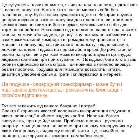
Це сукупність таких предметів, як чохол для планшета, підголівник
і, власне, подушка. Багато хто з нас не мислить себе без
планшетів, ноутбуків і інших сучасних гаджетів. Використовуючи
це пристосування в якості подушки для планшета, ви, приміром,
зможете вже не тримати його в руках, чим звільните себе для
термінової роботи. Незалежно від положення вашого тіла, а саме:
стоячи, лежачи або сидячи, це ноу -хау покликане забезпечити
вам максимальний комфорт і в громадському транспорті, і в
машині, і в літаку під час тривалого перельоту, і відпочиваючи,
лежачи на пляжі. І вдома на підлозі або в кріслі. До речі, стоячи
вдома на кухні, ви з успіхом можете використовувати це «чудо»
людської фантазії при приготуванні їжі. Як відомо, багато хто звик
робити одночасно кілька справ. І ця новинка з легкістю вирішує
безліч проблем. Подушка для планшета дозволить читати,
дивитися улюблені фільми, грати і спілкуватися в інтернеті.
Ця подушка - своєрідний трансформер - може бути і
підставкою для планшета, і рюкзаком на блискавці, і
засобом відпочинку.
Тут все залежить від вашого бажання і потреб.
Спектр її корисних якостей доповнить використання подушки в
якості релаксації шийного відділу хребта. Напевно багато
зрозуміють, про що йде мова. Проблема опорно - рухового
апарату - явище досить поширене при нашому малорухливому
«комп'ютерному», сидячому способі життя. Це, звичайно, не
панацея, але зручність і комфорт вам забезпечені.