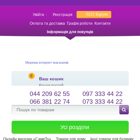
5022
Відгуки
Увійти
:
Реєстрація
Оплата та доставка
Графік роботи
Контакти
Інформація для покупців
Мережа інтернет-магазинів
0
Ваш кошик
Кошик пустий
044 209 62 55
097 333 44 22
salessameto@gmail.com
Мова сайту
066 381 22 74
073 333 44 22
Зворотній зв'язок
Усі розділи
Онлайн магазин «СамеТо»
Товари для дому
Інші товари для будинку