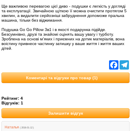
Ще важливою перевагою цієї диво - подушки є легкість у догляді
та експлуатації. Звичайною щіткою її можна очистити протягом 5
хвилин, а видалити серйозніші забруднення допоможе пральна
машина, тільки без віджимання.
Подушка Go Go Pillow 3в1 і в якості подарунка підійде.
Безсумнівно, друзі та знайомі оцінять вашу увагу і турботу.
Зроблена на основі м'яких і приємних на дотик матеріалів, вона
воістину привнесе частинку затишку у ваше життя і життя ваших
дітей.
Facebo
T
Коментарі та відгуки про товар (1)
Рейтинг:
4
Відгуків:
1
Залишити відгук
Наталья
( 2018-01-12 )