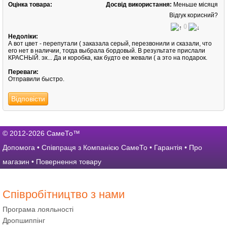
Оцінка товара:
Досвід використання:
Меньше місяця
Відгук корисний?
0
Недоліки:
А вот цвет - перепутали ( заказала серый, перезвонили и сказали, что
его нет в наличии, тогда выбрала бордовый. В результате прислали
КРАСНЫЙ. эх... Да и коробка, как будто ее жевали ( а это на подарок.
Переваги:
Отправили быстро.
Відповісти
© 2012-2026 СамеТо™
Допомога
•
Співпраця з Компанією СамеТо
•
Гарантія
•
Про
магазин
•
Повернення товару
Співробітництво з нами
Програма лояльності
Дропшиппінг