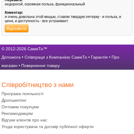
Переваги:
недорогой, огромная польза, функциональный
Коментар:
я очень довольна этой вещью, ставлю твердую пятерку - и польза, и
цена, и доступность - все устраивает.
Відповісти
© 2012-2026 СамеТо™
Допомога
•
Співпраця з Компанією СамеТо
•
Гарантія
•
Про
магазин
•
Повернення товару
Співробітництво з нами
Програма лояльності
Дропшиппінг
Оптовим покупцям
Рекламодавцям
Відгуки клієнтів про нас
Угода користувача та договір публічної оферти