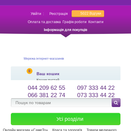
5022
Відгуки
Увійти
:
Реєстрація
Оплата та доставка
Графік роботи
Контакти
Інформація для покупців
Мережа інтернет-магазинів
0
Ваш кошик
Кошик пустий
044 209 62 55
097 333 44 22
salessameto@gmail.com
Мова сайту
066 381 22 74
073 333 44 22
Зворотній зв'язок
Усі розділи
Онлайн магазин «СамеТо»
Краса та здоров'я
Товари медичного