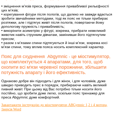
• зміцнення м'язів преса, формування привабливої рельєфності
цих м'язів;
• корегування фігури після пологів, що далеко не завжди вдається
зробити звичайними методами, тоді як пояс не тільки прибирає
розтяжки, але і підтягує живіт після пологів, повертаючи йому
допологову пружність і привабливість;
• викорінити асиметрію у фігурі, зокрема, прибрати невеликий
животик навіть струнким дівчатам, замінивши його підтягнутим
пресом;
• разом з м'язами спини підтягуються й інші м'язи, зокрема косі
м'язи спини, тому вплив пояса носить комплексний характер.
Пояс для схуднення Аbgymnic - це міостимулятор,
що комплектується 4 апаратами, для того, щоб
охопити всі м'язи черевної порожнини, збільшити
потужність апарату і його ефективність.
Однаково добре він підходить і для жінок, і для чоловіків, дуже
швидко приводить прес в порядок, прибираючи навіть великий
пивний живіт. При цьому від Вас потрібно тільки носити його
постійно, що зробити дуже легко, оскільки пояс тренажер для
преса Аbgymnic дуже комфортний.
Завантажити інструкцію до міостимулятор ABGymnic 1,2 і 4 мотора,
1версія Word