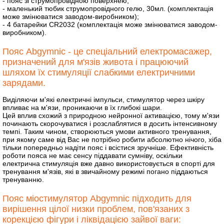
- пояс зі струмопровідною поверхнею;
- маленький тюбик струмопровідного гелю, 30мл. (комплектація
може змінюватися заводом-виробником);
- 4 батарейки CR2032 (комплектація може змінюватися заводом-
виробником).
Пояс Аbgymnic - це спеціальний електромасажер,
призначений для м'язів живота і працюючий
шляхом їх стимуляції слабкими електричними
зарядами.
Виділяючи м'які електричні імпульси, стимулятор через шкіру
впливає на м'язи, проникаючи в їх глибокі шари.
Цей вплив схожий з природною нейронної активацією, тому м'язи
починають скорочуватися і розслаблятися в досить інтенсивному
темпі. Таким чином, створюються умови активного тренування,
при якому саме від Вас не потрібно робити абсолютно нічого, хіба
тільки попередньо надіти пояс і всістися зручніше. Ефективність
роботи пояса не має сенсу піддавати сумніву, оскільки
електрична стимуляція вже давно використовується в спорті для
тренування м'язів, які в звичайному режимі погано піддаються
тренуванню.
Пояс міостимулятор Аbgymnic підходить для
вирішення цілої низки проблем, пов'язаних з
корекцією фігури і ліквідацією зайвої ваги: