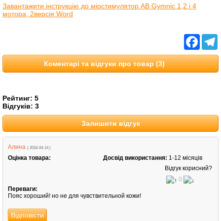
Завантажити інструкцію до міостимулятор AB Gymnic 1,2 і 4
мотора, 2версія Word
Facebo
T
Коментарі та відгуки про товар (3)
Рейтинг:
5
Відгуків:
3
Залишити відгук
Алина
( 2016-04-14 )
Оцінка товара:
Досвід використання:
1-12 місяців
Відгук корисний?
0
Переваги:
Пояс хороший! но не для чувствительной кожи!
Відповісти