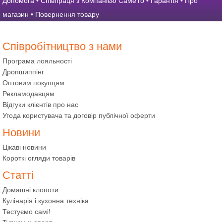
Допомога
•
Співпраця з Компанією СамеТо
•
Гарантія
•
Про
магазин
•
Повернення товару
Співробітництво з нами
Програма лояльності
Дропшиппінг
Оптовим покупцям
Рекламодавцям
Відгуки клієнтів про нас
Угода користувача та договір публічної оферти
Новини
Цікаві новини
Короткі огляди товарів
Статті
Домашні клопоти
Кулінарія і кухонна техніка
Тестуємо самі!