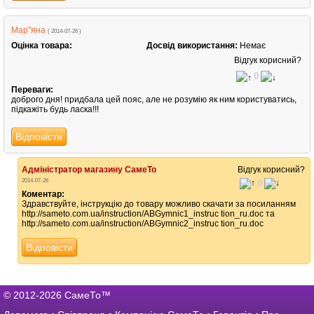
Мар"яна
( 2014-07-26 )
Оцінка товара:
Досвід використання:
Немає
Відгук корисний?
0
Переваги:
доброго дня! придбала цей пояс, але не розумію як ним користуватись,
підкажіть будь ласка!!!
Відповісти
Адміністратор магазину СамеТо
Відгук корисний?
2014-07-26
0
Коментар:
Здравствуйте, інструкцію до товару можливо скачати за посиланням
http://sameto.com.ua/instruction/ABGymnic1_instruc tion_ru.doc та
http://sameto.com.ua/instruction/ABGymnic2_instruc tion_ru.doc
Відповісти
© 2012-2026 СамеТо™