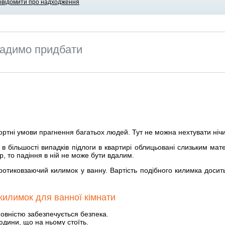
овідомити про надходження
адимо придбати
ртні умови прагнення багатьох людей. Тут не можна нехтувати нічи
 в більшості випадків підлоги в квартирі облицьовані слизьким ма
р, то падіння в ній не може бути вдалим.
отиковзаючий килимок у ванну. Вартість подібного килимка досить
килимок для ванної кімнати
овністю забезпечується безпека.
юдини, що на ньому стоїть.