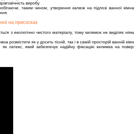
довговічність виробу.
обігаючи, таким чином, утворення калюж на підлозі ванної кімна
ння.
ної на присосках
ься з екологічно чистого матеріалу, тому килимок не виділяє нія
а розмістити як у досить тісній, так і в самій просторій ванній кімн
як латекс, який забезпечує надійну фіксацію килимка на поверх