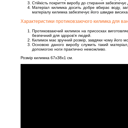
Стійкість покриття виробу до стирання забезпечує 
Матеріал килимка досить добре вбирає воду, зап
матеріалу килимка забезпечує його швидке висиха
Характеристики протиковзаючого килимка для ван
Протиковзаючий килимок на присосках виготовляєт
безпечний для здоров'я людей.
Килимок має зручний розмір, завдяки чому його можн
Основою даного виробу служить такий матеріал, 
допомогою ноги практично неможливо.
Розмір килимка 67x38x1 см.