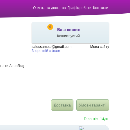
Оплата та доставка
Графік роботи
Контакти
0
Ваш кошик
Кошик пустий
salessameto@gmail.com
Мова сайту
Зворотній зв'язок
імнати AquaRug
Доставка
Умови гарантії
Гарантія: 14дн.