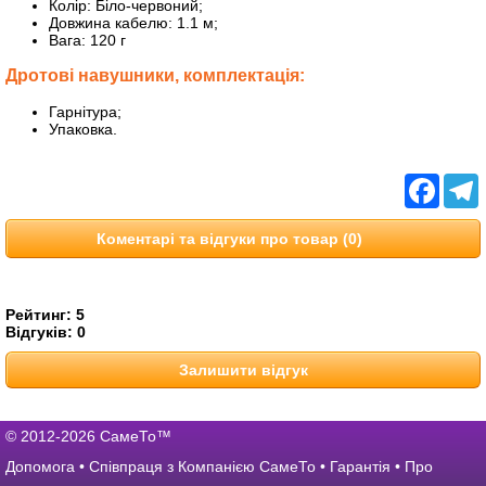
Колір: Біло-червоний;
Довжина кабелю: 1.1 м;
Вага: 120 г
Дротові навушники, комплектація:
Гарнітура;
Упаковка.
Facebo
T
Коментарі та відгуки про товар (0)
Рейтинг:
5
Відгуків:
0
Залишити відгук
© 2012-2026 СамеТо™
Допомога
•
Співпраця з Компанією СамеТо
•
Гарантія
•
Про