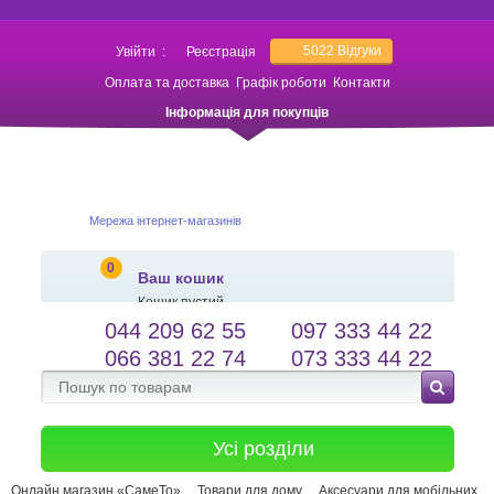
5022
Відгуки
Увійти
:
Реєстрація
Оплата та доставка
Графік роботи
Контакти
Інформація для покупців
Мережа інтернет-магазинів
0
Ваш кошик
Кошик пустий
044 209 62 55
097 333 44 22
salessameto@gmail.com
Мова сайту
066 381 22 74
073 333 44 22
Зворотній зв'язок
Усі розділи
Онлайн магазин «СамеТо»
Товари для дому
Аксесуари для мобільних