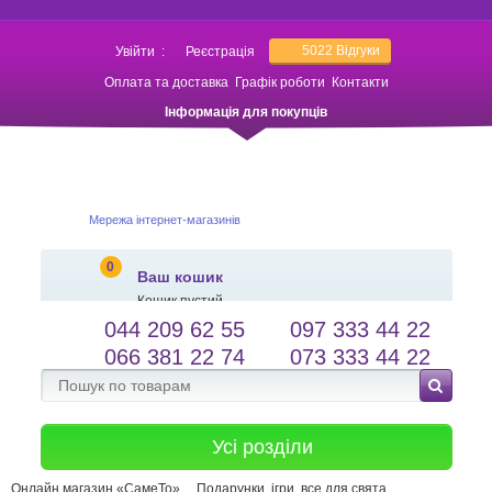
5022
Відгуки
Увійти
:
Реєстрація
Оплата та доставка
Графік роботи
Контакти
Інформація для покупців
Мережа інтернет-магазинів
0
Ваш кошик
Кошик пустий
044 209 62 55
097 333 44 22
salessameto@gmail.com
Мова сайту
066 381 22 74
073 333 44 22
Зворотній зв'язок
Усі розділи
Онлайн магазин «СамеТо»
Подарунки, ігри, все для свята