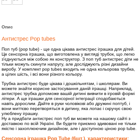
Опис
Антистрес Pop tubes
Поп туб (pop tube) - ще одна цікава антистрес іграшка для дітей.
Це сенсорна іграшка, що виготовлена ​​у вигляді трубок, що легко
з'єднуються між собою як конструктор. З поп туб антистрес діти не
тільки можуть скинути напругу, але досліджують різні дизайни
виробу. У комплект pop tubes входить не одна кольорова трубка,
а цілих шість, і всі вони різного кольору.
Трубка антистрес буде цікава і дошкільнятам, і школярам. Ви
можете знайти корисне застосування даній іграшці. Наприклад,
антистрес трубка допоможе вашій дитині вивчити в ігровій формі
літери. А ще іграшки для сенсорної інтеграції сподобаються
навіть дорослим. Дайте в руки чоловікові або дружині поптуб, і
вони миттєво перетворяться в дитину, яка лопає і скручує свою
улюблену іграшку.
Ну а придбати антистрес поп туб ви можете на нашому сайті з
доставкою по всій Україні. Ви будете приємно здивовані не тільки
якістю і захоплюючим дизайном, але і доступною ціною pop tube.
Сенсорна іграшка Pop Tube (6шт.), характеристики: