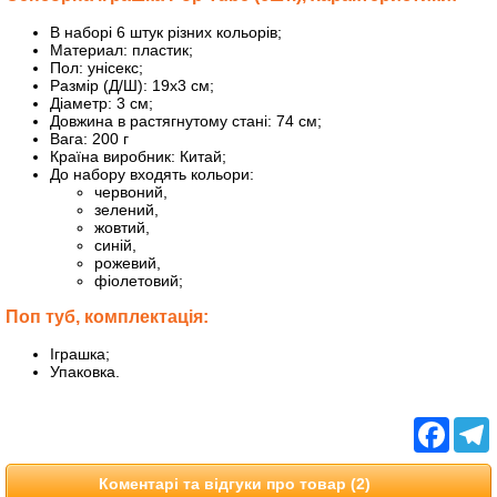
В наборі 6 штук різних кольорів;
Материал: пластик;
Пол: унісекс;
Размір (Д/Ш): 19х3 см;
Діаметр: 3 см;
Довжина в растягнутому стані: 74 см;
Вага: 200 г
Країна виробник: Китай;
До набору входять кольори:
червоний,
зелений,
жовтий,
синій,
рожевий,
фіолетовий;
Поп туб, комплектація:
Іграшка;
Упаковка.
Facebo
T
Коментарі та відгуки про товар (2)