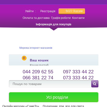
5022
Відгуки
Увійти
:
Реєстрація
Оплата та доставка
Графік роботи
Контакти
Інформація для покупців
Мережа інтернет-магазинів
0
Ваш кошик
Кошик пустий
044 209 62 55
097 333 44 22
salessameto@gmail.com
Мова сайту
066 381 22 74
073 333 44 22
Зворотній зв'язок
Усі розділи
Онлайн магазин «СамеТо»
Подарунки, ігри, все для свята