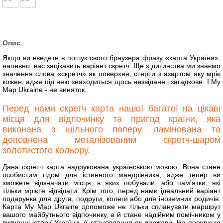
Опис
Якщо ви введете в пошук свого браузера фразу «карта України»,
напевно, вас зацікавить варіант скретч. Ще з дитинства ми знаємо
значення слова «скретч» як поверхня, стерти з азартом яку мріє
кожен, адже під нею знаходиться щось незвідане і загадкове. І My
Map Ukraine - не виняток.
Перед нами скретч карта нашої багатої на цікаві
місця для відпочинку та пригод країни, яка
виконана з щільного паперу, ламінована та
доповнена металізованим скретч-шаром
золотистого кольору.
Дана скретч карта надрукована українською мовою. Вона стане
особистим гідом для істинного мандрівника, адже тепер ви
зможете відзначати місця, в яких побували, або пам'ятки, які
тільки мрієте відвідати. Крім того, перед нами ідеальний варіант
подарунка для друга, подруги, колеги або для іноземних родичів.
Карта My Map Ukraine допоможе не тільки спланувати маршрут
вашого майбутнього відпочинку, а й стане надійним помічником у
вивченні історії України, її становлення як держави. На поверхню