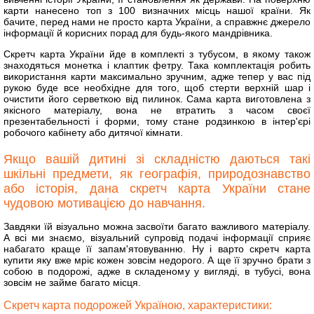
карти нанесено топ з 100 визначних місць нашої країни. Як
бачите, перед нами не просто карта України, а справжнє джерело
інформації й корисних порад для будь-якого мандрівника.
Скретч карта України йде в комплекті з тубусом, в якому також
знаходяться монетка і клаптик фетру. Така комплектація робить
використання карти максимально зручним, адже тепер у вас під
рукою буде все необхідне для того, щоб стерти верхній шар і
очистити його серветкою від пилинок. Сама карта виготовлена з
якісного матеріалу, вона не втратить з часом своєї
презентабельності і форми, тому стане родзинкою в інтер'єрі
робочого кабінету або дитячої кімнати.
Якщо вашій дитині зі складністю даються такі
шкільні предмети, як географія, природознавство
або історія, дана скретч карта України стане
чудовою мотивацією до навчання.
Завдяки їй візуально можна засвоїти багато важливого матеріалу.
А всі ми знаємо, візуальний супровід подачі інформації сприяє
набагато краще її запам'ятовуванню. Ну і варто скретч карта
купити яку вже мріє кожен зовсім недорого. А ще її зручно брати з
собою в подорожі, адже в складеному у вигляді, в тубусі, вона
зовсім не займе багато місця.
Скретч карта подорожей Україною, характеристики: