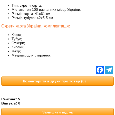
Тип: скретч карта;
Містить топ 100 визначних місць України;
Розмір карти: 41х61 см;
Розмір тубуса: 42х5.5 см.
Скретч карта України, комплектація:
Карта;
Тубус;
Стікери;
Кнопки;
Фетр;
Медиатр для стирання.
Facebo
T
Коментарі та відгуки про товар (0)
Рейтинг:
5
Відгуків:
0
Залишити відгук