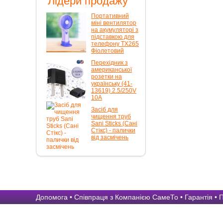
Лідери продажу
Портативний
міні вентилятор
на акумуляторі з
підставкою для
телефону TX265
Фіолетовий
Перехідник з
американської
розетки на
українську (41-
13619) 2.5/250V
10A
Засіб для
чищення труб
Sani Sticks (Сані
Стікс) - палички
від засмічень
Допомога
•
Співпраця з Компанією СамеТо
•
Гарантія
•
П