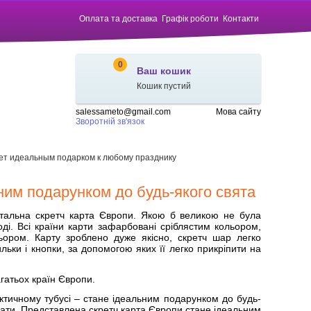
Оплата та доставка
Графік роботи
Контакти
0
Ваш кошик
Кошик пустий
salessameto@gmail.com
Мова сайту
Зворотній зв'язок
нет идеальным подарком к любому празднику
ьним подарунком до будь-якого свята
тальна скретч карта Європи. Якою б великою не була
оді. Всі країни карти зафарбовані сріблястим кольором,
ьором. Карту зроблено дуже якісно, скретч шар легко
ьки і кнопки, за допомогою яких її легко прикріпити на
гатьох країн Європи.
актичному тубусі – стане ідеальним подарунком до будь-
увати. Представлена скретч карта Європи стане ідеальним