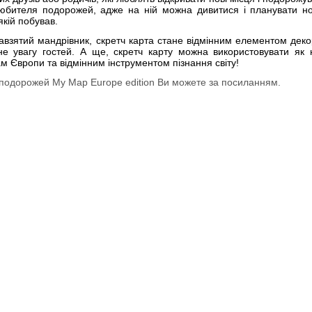
бителя подорожей, адже на ній можна дивитися і планувати нов
якій побував.
авзятий мандрівник, скретч карта стане відмінним елементом декору
не увагу гостей. А ще, скретч карту можна використовувати як 
ам Європи та відмінним інструментом пізнання світу!
 подорожей My Map Europe edition Ви можете за посиланням.