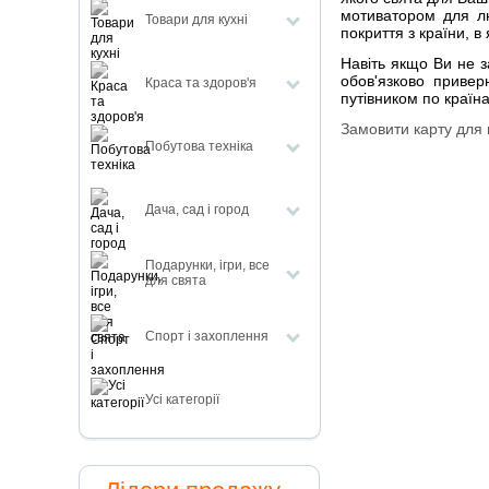
мотиватором для лю
Товари для кухні
покриття з країни, в 
Навіть якщо Ви не з
обов'язково привер
Краса та здоров'я
путівником по країн
Замовити карту для
Побутова техніка
Дача, сад і город
Подарунки, ігри, все
для свята
Спорт і захоплення
Усі категорії