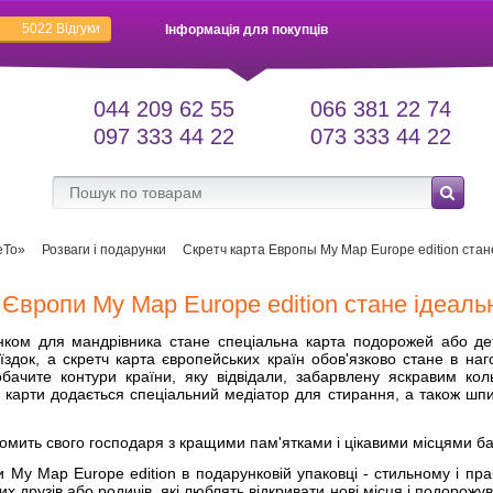
5022
Відгуки
Інформація для покупців
044 209 62 55
066 381 22 74
097 333 44 22
073 333 44 22
еТо»
Розваги і подарунки
Скретч карта Европы My Map Europe edition ста
 Європи My Map Europe edition стане ідеал
ком для мандрівника стане спеціальна карта подорожей або де
здок, а скретч карта європейських країн обов'язково стане в наг
бачите контури країни, яку відвідали, забарвлену яскравим кол
 карти додається спеціальний медіатор для стирання, а також шпил
омить свого господаря з кращими пам'ятками і цікавими місцями ба
 My Map Europe edition в подарунковій упаковці - стильному і пр
их друзів або родичів, які люблять відкривати нові місця і подорож