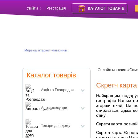
КАТАЛОГ ТОВАРІВ
Увійти
:
Реєстрація
Мережа інтернет-магазинів
Онлайн магазин «Сам
Каталог товарів
Скретч карта
Акції та Розпродаж
Найкращим подарун
географія Ваших пої
зтерши який, Ви по
Автоаксесуари
стирається, адже до
стіну.
Скретч карта познай
Товари для дому
Скретч карта Європи
якого свята для Ваш