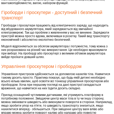
вантажопідйомністю, вагою, набором функцій.
Гіроборди і гіроскутери - доступний і безпечний
транспорт
Гіроборди і гіроскутери працюють від електричного заряду, що надходить
від вбудованого акумулятора, який заряджається від звичайної
електромережі. Так що проблем з живленням у вас не виникне. Заряджати
пристрій можна просто вдома, включивши в розетку. Такий вид транспорту
економічний і абсолютно екологічно безпечний.
Моделі відрізняються за обсягом акумулятора і потужністю, тому кожна з
них розрахована на різний час використання. Це необхідно враховувати
при виборі. На гіроборді або гіроскутері з великим об'ємом акумулятора
вийде проїхати довший шлях.
Управління гіроскутером і гіробордом
Управління пристроєм здійснюється за допомогою нахилів тіла. Навчитися
такому досить просто. Практика показує, що будь-якій дитині необхідно
всього кілька хвилин, щоб освоїти всі тонкощі управління гіроскутером або
гіробордом. Хоча при першому погляді на дані пристрої складається
враження, що навчитися на них їздити досить складно.
Прилад оснащений чутливими датчиками, які утримують платформу в
потрібному положенні. Зміщуючи центр маси тіла в ту чи іншу сторону,
можна змінювати швидкість або виконувати повороти в сторони. Наприклад,
якщо зробити упор на п'яти, то швидкість транспорту знизиться, якщо
нахилитися вперед - збільшиться. При зміщенні центру ваги вліво або
вправо можна зробити поворот наліво або направо або повністю