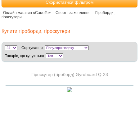
Скористатися фільтром
Онлайн магазин «СамеТо»
Спорт і захоплення
Гіроборди,
гіроскутери
Купити гіроборди, гіроскутери
Сортування:
Товарів, що купуються:
Гіроскутер (гіроборд) Gyroboard Q-23