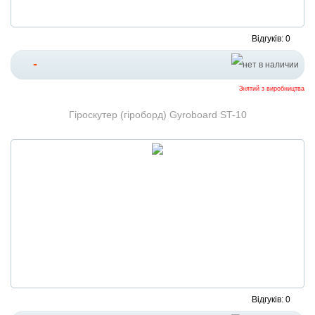
Відгуків: 0
-
Знятий з виробництва
Гіроскутер (гіроборд) Gyroboard ST-10
Відгуків: 0