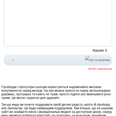
Відгуків: 0
-
Знятий з виробництва
Гіроборди і гіросутери сьогодні користуються надзвичайно високою
популярністю серед молоді. На них можна ганяти по парку, велосипедних
доріжках, тротуарах та навіть по траві: просто їздити або виконувати різні
трюки. Це весло і корисно для здоров'я.
Так що якщо ви хочете подарувати своїй дитині радість, купіть їй гіроборд
або гіроскутер. Це буде найкращим подарунком. Тим більше, що на нашому
сайті ви знайдете якісні і функціональні моделі за доступною ціною, серед
яких зможете підібрати пристрій, що підходить за кольором, дизайном,