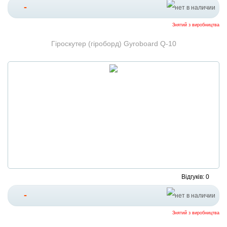
-
Знятий з виробництва
Гіроскутер (гіроборд) Gyroboard Q-10
Відгуків: 0
-
Знятий з виробництва