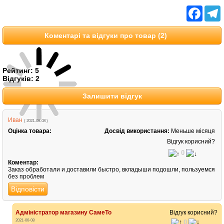
Facebo
T
Коментарі та відгуки про товар (2)
Рейтинг:
5
Відгуків:
2
Залишити відгук
Иван
( 2021-06-08 )
Оцінка товара:
Досвід використання:
Меньше місяця
Відгук корисний?
0
Коментар:
Заказ обработали и доставили быстро, вкладыши подошли, пользуемся
без проблем
Відповісти
Адміністратор магазину СамеТо
Відгук корисний?
2021-06-08
0