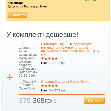
Коментар:
Дякуємо за Ваш відгук, Іване!
Відповісти
У комплекті дешевше!
Стандартні вушні вкладиші для
внутрішніх слухових апаратів,
6
амбушюри в комплекті d = 15, 10, 6
мм
Ціна:
152
132 грн.
Слуховий апарат Cyber Sonic
Ціна:
256
243 грн.
375
368грн.
Купити
ти