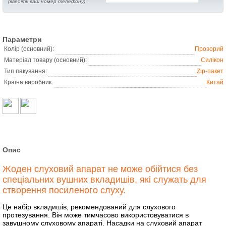
(введіть ваш номер телефону)
Параметри
Колір (основний):
Прозорий
Матеріал товару (основний):
Силікон
Тип пакування:
Zip-пакет
Країна виробник:
Китай
Опис
Жоден слуховий апарат не може обійтися без
спеціальних вушних вкладишів, які служать для
створення посиленого слуху.
Це набір вкладишів, рекомендований для слухового
протезування. Він може тимчасово використовуватися в
завушному слуховому апараті. Насадки на слуховий апарат