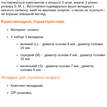
поставляються комплектом у кількості 3 штук, маючи 3 різних
розміру S, M, L. Виготовлені індивідуальні вушні вкладиші з
якісного силікону, який не викликає алергію, з часом не псується і
не втрачає зовнішній вигляд.
Вушні вкладиші, Характеристики:
Матеріал: силікон.
У наборі 3 вкладиша:
великий (L) - діаметр основи 8 мм., діаметр головки
15 мм.
середній (M) - діаметр основи 8 мм., діаметр головки
10 мм.
маленький (S) - діаметр основи 7 мм., діаметр
головки 6 мм.
Вкладиші для слухового апарату:
Комплект вкладишів;
ZIP-упаковка;