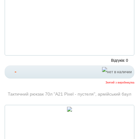
Відгуків: 0
-
Знятий з виробництва
Тактичний рюкзак 70л "A21 Pixel - пустеля", армійський баул