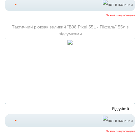
-
Знятий з виробництва
Тактичний рюкзак великий "B08 Pixel 55L - Піксель" 55л з
підсумками
Відгуків: 0
-
Знятий з виробництва