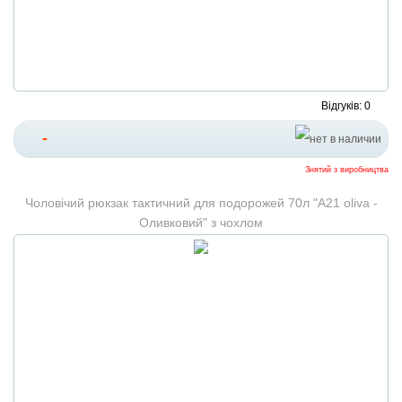
Відгуків: 0
-
Знятий з виробництва
Чоловічий рюкзак тактичний для подорожей 70л "A21 oliva -
Оливковий" з чохлом