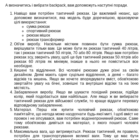
А визначитись і вибрати backpack, вам допоможуть наступні поради.
Навіщо вам потрібен тактичний рюкзак. Це важливий нюанс, що
допоможе визначитися, яка модель буде доречнішою, враховуючи
цілі використання:
сумка рюкзак
спортивний рюкзак
рюкзак мішок
рюкзак трансформер
Об'єм виробу. Наскільки містким повинен бути сумка рюкзак,
вирішувати тільки вам. Це може бути як рюкзак тактичний 40 літрів,
так і рюкзак тактичний 50 літрів, 70 або 80 літрів. Якщо вам потрібен
рюкзак зсу, зверніть увагу, щоб це був тактичний рюкзак 50 літрів або
рюкзак 60 літрів як мінімум, інакше в нього не поміститься все
необхідне.
Кишені та відділення. Всі чоловічі рюкзаки дуже різні за своїм
дизайном. Деякі мають одне суцільне відділення, а деякі – багато
відсіків та кишень. Якщо ви хочете впорядкувати вміст, обов'язково
звертайте увагу на бічні, зовнішні та внутрішні відсіки та на їхню
місткість.
Забарвлення виробу. Якщо ви шукаєте похідний рюкзак, підійде
колір, який подобається вам найбільше. Але якщо ж ви вибираєте
тактичний рюкзак для військової служби, то краще віддати перевагу
відповідному забарвленню.
Матеріал. Перш ніж купити чоловічий рюкзак, обов'язково
пам'ятайте, що негода може наздогнати будь-якої миті. І щоб вміст не
промок і не зіпсувався, вам потрібен водонепроникний рюкзак. Саме
тому обов'язково дивіться на матеріал, з якого пошиті чоловічі
рюкзаки.
Максимальна вага, що витримується. Рюкзак тактичний, як правило,
потрібен для транспортування великої ваги. Тому це має бути