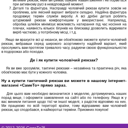
великий рюкзак, який витримає бажане навантаження і не порветься
при активному русі в невідповідний момент.
Деталі та фурнітура. Насправді чоловічий рюкзак купити зовсім не
проблема, але якісний варіант вибрати складно. Надійна фурнітура
продовжує термін служби виробу. А всі дрібні деталі роблять
штурмовий рюкзак комфортнішим у використанні. Наприклад,
обробка шлейок мінімізує можливість натирання під час носіння на
плечах, наявність кількох бігунків на блискавці дозволить відкривати
виріб частково, у потрібному місці, і т.д.
Якщо ви врахуєте всі ці нюанси, ви обов'язково зможете купити чоловічий
рюкзак, вибравши серед широкого асортименту надійний варіант, який
прослужить вам протягом тривалого часу, радуючи своєю функціональністю
в подорожах або походах.
Де і як купити чоловічий рюкзак?
Як ви вже зрозуміли, тактичні рюкзаки – незамінна та практична річ, яка
обов'язково має бути у кожного чоловіка.
Ну а купити тактичний рюкзак ви можете в нашому інтернет-
магазині «СамеТо» прямо зараз.
Для цього вам необхідно визначитися з моделлю, дотримуючись наших
порад вище, і оформити замовлення на сайті або по телефону. Якщо ж у
вас виникли питання щодо тієї чи іншої моделі, з радістю відповімо на них.
Ми працюємо по всій території країни, тому відправимо вам чоловічий
рюкзак, що сподобався, в найкоротші терміни. Приємних покупок!
© 2012-2026 СамеТо™