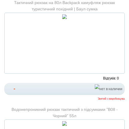
Тактичний рюкзак на 80л Backpack камуфляж рюкзак
туристичний похідний | Баул сумка
Відгуків: 0
-
Знятий з виробництва
Водонепроникний рюкзак тактичний з підсумками "B08 -
Чорний" 55л