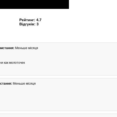
Рейтинг:
4.7
Відгуків:
3
ристання:
Меньше місяця
ни как молоточек
истання:
Меньше місяця