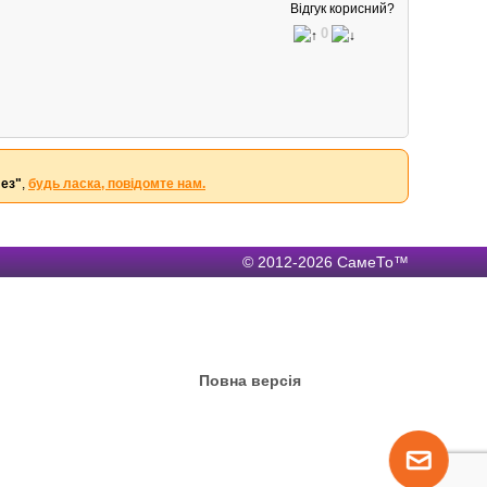
Відгук корисний?
0
лез"
,
будь ласка, повідомте нам.
© 2012-2026 СамеТо™
Повна версія