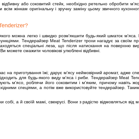
у відбивну або соковитий стейк, необхідно ретельно обробити м'я
и всім жінкам оригінальну і зручну заміну цьому звичного кухонн
enderizer?
кого можна легко і швидко розм'якшити будь-який шматок м'яса. В
ункціями. Тендерайзер Meat Tenderizer трохи нагадує за своїм пр
находяться спеціальні леза, що після натискання на поверхню ви
і Ви можете смажити чоловікові улюблені відбивні.
ас на приготування їжі; дарує м'ясу неймовірний аромат, адже спец
 підходить для будь-якого виду м'яса і риби. Тендерайзер Meat Tend
ушують м'ясо, роблячи його соковитим і м'яким, причому навіть жо
ідними спеціями, а потім вже використовуйте тендерайзер. Таким 
и собі, а й своїй мамі, свекрусі. Вони з радістю відмовляться від