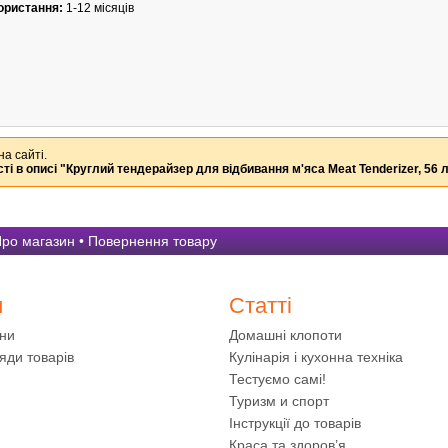
ористання:
1-12 місяців
на сайті.
ті в описі
"Круглий тендерайзер для відбивання м'яса Meat Tenderizer, 56 
ро магазин
•
Повернення товару
и
Статті
ини
Домашні клопоти
яди товарів
Кулінарія і кухонна техніка
Тестуємо самі!
Туризм и спорт
Інструкції до товарів
Краса та здоров’я