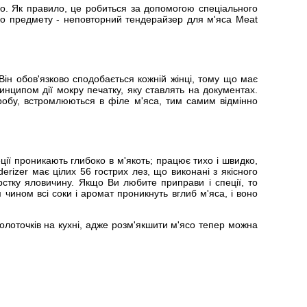
со. Як правило, це робиться за допомогою спеціального
ого предмету - неповторний тендерайзер для м'яса Meat
ін обов'язково сподобається кожній жінці, тому що має
инципом дії мокру печатку, яку ставлять на документах.
робу, встромлюються в філе м'яса, тим самим відмінно
ії проникають глибоко в м'якоть; працює тихо і швидко,
erizer має цілих 56 гострих лез, що виконані з якісного
рстку яловичину. Якщо Ви любите приправи і спеції, то
чином всі соки і аромат проникнуть вглиб м'яса, і воно
 молоточків на кухні, адже розм'якшити м'ясо тепер можна