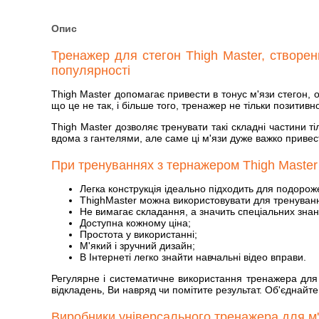
Опис
Тренажер для стегон Thigh Master, створен
популярності
Thigh Master допомагає привести в тонус м'язи стегон, 
що це не так, і більше того, тренажер не тільки позитивно
Thigh Master дозволяє тренувати такі складні частини т
вдома з гантелями, але саме ці м'язи дуже важко приве
При тренуваннях з тернажером Thigh Master
Легка конструкція ідеально підходить для подорож
ThighMaster можна використовувати для тренування 
Не вимагає складання, а значить спеціальних знань
Доступна кожному ціна;
Простота у використанні;
М'який і зручний дизайн;
В Інтернеті легко знайти навчальні відео вправи.
Регулярне і систематичне використання тренажера для 
відкладень, Ви навряд чи помітите результат. Об'єднайте
Виробники універсального тренажера для м