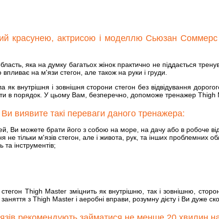
ий красунею, актрисою і моделлю Сьюзан Соммерс н
область, яка на думку багатьох жінок практично не піддається тре
 впливає на м'язи стегон, але також на руки і груди.
іла як внутрішня і зовнішня сторони стегон без відвідування дорого
сти в порядок. У цьому Вам, безперечно, допоможе тренажер Thigh 
 Ви виявите такі переваги даного тренажера:
ей, Ви можете брати його з собою на море, на дачу або в робоче в
не тільки м'язів стегон, але і живота, рук, та інших проблемних об
 та інструментів;
стегон Thigh Master зміцнить як внутрішню, так і зовнішню, сторо
 заняття з Thigh Master і аеробні вправи, розумну дієту і Ви дуже 
'язів рекомендують займатися не менше 20 хвилин н