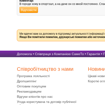
Коментар:
В городе хожу в спортзал, а на даче он со мной постоянно. Спа
Відповісти
Ми вдячні вам за допомогу в підтримці актуальності інформації 
Якщо Ви помітили помилки, друкарські помилки або неточнос
Допомога
•
Співпраця з Компанією СамеТо
•
Гарантія
•
П
Співробітництво з нами
Новин
Програма лояльності
Цікаві нов
Дропшиппінг
Короткі огл
Оптовим покупцям
Рекламодавцям
Відгуки клієнтів про нас
Угода користувача та договір публічної