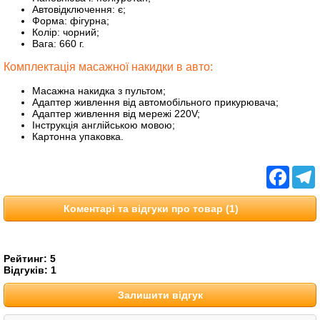
Автовідключення: є;
Форма: фігурна;
Колір: чорний;
Вага: 660 г.
Комплектація масажної накидки в авто:
Масажна накидка з пультом;
Адаптер живлення від автомобільного прикурювача;
Адаптер живлення від мережі 220V;
Інструкція англійською мовою;
Картонна упаковка.
Facebo
T
Коментарі та відгуки про товар (1)
Рейтинг:
5
Відгуків:
1
Залишити відгук