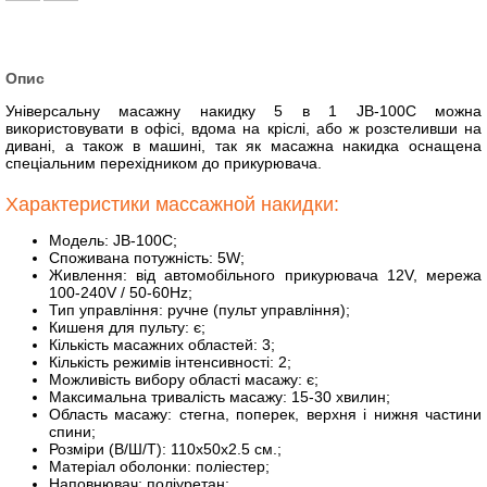
Опис
Універсальну масажну накидку 5 в 1
JB-100C
можна
використовувати в офісі, вдома на кріслі, або ж розстеливши на
дивані, а також в машині, так як масажна накидка оснащена
спеціальним перехідником до прикурювача.
Характеристики массажной накидки:
Модель: JB-100C;
Споживана потужність: 5W;
Живлення: від автомобільного прикурювача 12V, мережа
100-240V / 50-60Hz;
Тип управління: ручне (пульт управління);
Кишеня для пульту: є;
Кількість масажних областей: 3;
Кількість режимів інтенсивності: 2;
Можливість вибору області масажу: є;
Максимальна тривалість масажу: 15-30 хвилин;
Область масажу: стегна, поперек, верхня і нижня частини
спини;
Розміри (В/Ш/Т): 110x50x2.5 см.;
Матеріал оболонки: поліестер;
Наповнювач: поліуретан;