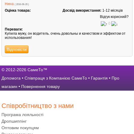
Нина
( 2016-06-20 )
Оцінка товара:
Досвід використання:
1-12 місяців
Відгук корисний?
0
Переваги:
Купила мужу, он водитель. очень довольны и качеством и эффектом от
использования!
Відповісти
© 2012-2026 СамеТо™
Допомога
•
Співпраця з Компанією СамеТо
•
Гарантія
•
Про
магазин
•
Повернення товару
Співробітництво з нами
Програма лояльності
Дропшиппінг
Оптовим покупцям