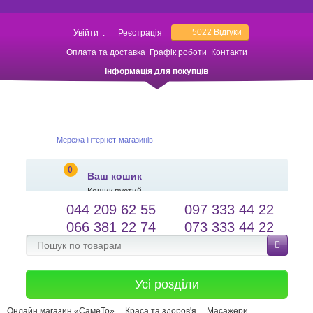
5022
Відгуки
Увійти
:
Реєстрація
Оплата та доставка
Графік роботи
Контакти
Інформація для покупців
Мережа інтернет-магазинів
0
Ваш кошик
Кошик пустий
044 209 62 55
097 333 44 22
salessameto@gmail.com
Мова сайту
066 381 22 74
073 333 44 22
Зворотній зв'язок
Усі розділи
Онлайн магазин «СамеТо»
Краса та здоров'я
Масажери