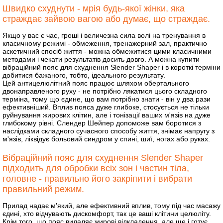
Швидко схуднути - мрія будь-якої жінки, яка
страждає зайвою вагою або думає, що страждає.
Якщо у вас є час, гроші і величезна сила волі на тренування в
класичному режимі - обмеження, тренажерний зал, практично
аскетичний спосіб життя - можна обмежитися цими класичними
методами і чекати результатів досить довго. А можна купити
вібраційний пояс для схуднення Slender Shaper і в короткі терміни
добитися бажаного, тобто, ідеального результату.
Цей антицелюлітний пояс працює шляхом обертального
двонаправленого руху - не потрібно лякатися цього складного
терміна, тому що єдине, що вам потрібно знати - він у два рази
ефективніший. Вплив пояса дуже глибоке, стосується не тільки
руйнування жирових клітин, але і тонізації ваших м'язів на дуже
глибокому рівні. Слендер Шейпер допоможе вам боротися з
наслідками складного сучасного способу життя, знімає напругу з
м'язів, ліквідує больовий синдром у спині, шиї, ногах або руках.
Вібраційний пояс для схуднення Slender Shaper
підходить для обробки всіх зон і частин тіла,
головне - правильно його закріпити і вибрати
правильний режим.
Прилад надає м'який, але ефективний вплив, тому під час масажу
єдині, хто відчувають дискомфорт, так це ваші клітини целюліту.
Крім того, що пояс видаляє жирові відкладення, але ще і готує