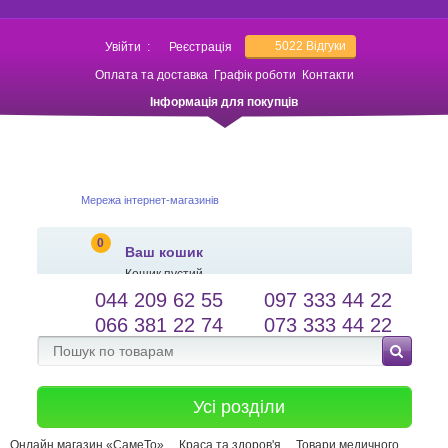
5022
Відгуки
Увійти
:
Реєстрація
Оплата та доставка
Графік роботи
Контакти
Інформація для покупців
Мережа інтернет-магазинів
0
Ваш кошик
Кошик пустий
044 209 62 55
097 333 44 22
salessameto@gmail.com
Мова сайту
066 381 22 74
073 333 44 22
Зворотній зв'язок
Усі розділи
Онлайн магазин «СамеТо»
Краса та здоров'я
Товари медичного