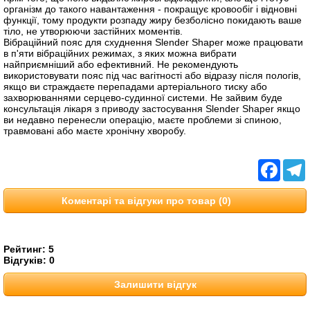
організм до такого навантаження - покращує кровообіг і відновні
функції, тому продукти розпаду жиру безболісно покидають ваше
тіло, не утворюючи застійних моментів.
Вібраційний пояс для схуднення Slender Shaper може працювати
в п'яти вібраційних режимах, з яких можна вибрати
найприємніший або ефективний. Не рекомендують
використовувати пояс під час вагітності або відразу після пологів,
якщо ви страждаєте перепадами артеріального тиску або
захворюваннями серцево-судинної системи. Не зайвим буде
консультація лікаря з приводу застосування Slender Shaper якщо
ви недавно перенесли операцію, маєте проблеми зі спиною,
травмовані або маєте хронічну хворобу.
Facebo
T
Коментарі та відгуки про товар (0)
Рейтинг:
5
Відгуків:
0
Залишити відгук