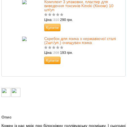
Комплект 3 упаковки, пластир для
виведення токсинів Kinoki (Кіноки) 10
шт/уп
Ціна:
310
290 грн.
Купити
Скребок для язика з нержавіючої сталі
(2шт./уп.) очищувач язика
Ціна:
208
193 грн.
Купити
Опис
Кожен із нас мріє про білосніжну голлівудську посмішку. І сьогодні