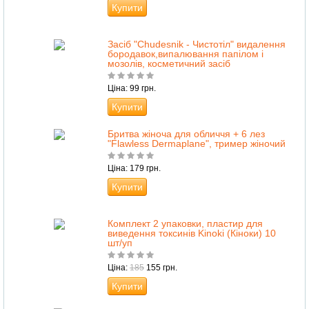
Купити
Засіб "Сhudesnik - Чистотіл" видалення
бородавок,випалювання папілом і
мозолів, косметичний засіб
Ціна: 99 грн.
Купити
Бритва жіноча для обличчя + 6 лез
"Flawless Dermaplane", тример жіночий
Ціна: 179 грн.
Купити
Комплект 2 упаковки, пластир для
виведення токсинів Kinoki (Кіноки) 10
шт/уп
Ціна:
185
155 грн.
Купити