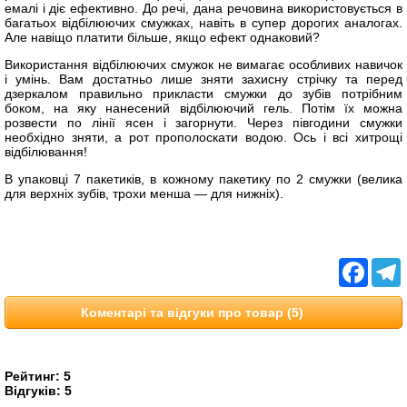
емалі і діє ефективно. До речі, дана речовина використовується в
багатьох відбілюючих смужках, навіть в супер дорогих аналогах.
Але навіщо платити більше, якщо ефект однаковий?
Використання відбілюючих смужок не вимагає особливих навичок
і умінь. Вам достатньо лише зняти захисну стрічку та перед
дзеркалом правильно прикласти смужки до зубів потрібним
боком, на яку нанесений відбілюючий гель. Потім їх можна
розвести по лінії ясен і загорнути. Через півгодини смужки
необхідно зняти, а рот прополоскати водою. Ось і всі хитрощі
відбілювання!
В упаковці 7 пакетиків, в кожному пакетику по 2 смужки (велика
для верхніх зубів, трохи менша ― для нижніх).
Facebo
T
Коментарі та відгуки про товар (5)
Рейтинг:
5
Відгуків:
5