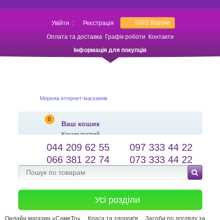
5022
Відгуки
Увійти
:
Реєстрація
Оплата та доставка
Графік роботи
Контакти
Інформація для покупців
Мережа інтернет-магазинів
0
Ваш кошик
Кошик пустий
044 209 62 55
097 333 44 22
salessameto@gmail.com
Мова сайту
066 381 22 74
073 333 44 22
Зворотній зв'язок
Усі розділи
Онлайн магазин «СамеТо»
Краса та здоров'я
Засоби по догляду за