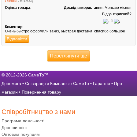
Оксана
( 2019-01-24 )
Оцінка товара:
Досвід використання:
Меньше місяця
Відгук корисний?
0
Коментар:
Очень быстро оформили заказ, быстрая доставка, спасибо большое
Відповісти
Переглянути ще
© 2012-2026 СамеТо™
Допомога
•
Співпраця з Компанією СамеТо
•
Гарантія
•
Про
магазин
•
Повернення товару
Співробітництво з нами
Програма лояльності
Дропшиппінг
Оптовим покупцям