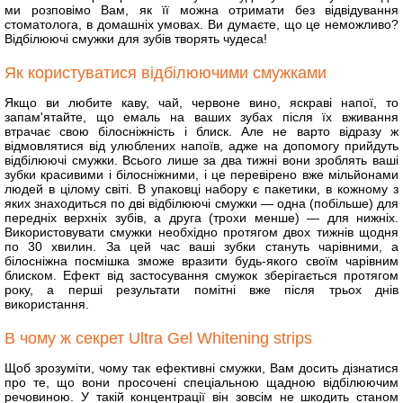
ми розповімо Вам, як її можна отримати без відвідування
стоматолога, в домашніх умовах. Ви думаєте, що це неможливо?
Відбілюючі смужки для зубів творять чудеса!
Як користуватися відбілюючими смужками
Якщо ви любите каву, чай, червоне вино, яскраві напої, то
запам'ятайте, що емаль на ваших зубах після їх вживання
втрачає свою білосніжність і блиск. Але не варто відразу ж
відмовлятися від улюблених напоїв, адже на допомогу прийдуть
відбілюючі смужки. Всього лише за два тижні вони зроблять ваші
зубки красивими і білосніжними, і це перевірено вже мільйонами
людей в цілому світі. В упаковці набору є пакетики, в кожному з
яких знаходиться по дві відбілюючі смужки ― одна (побільше) для
передніх верхніх зубів, а друга (трохи менше) ― для нижніх.
Використовувати смужки необхідно протягом двох тижнів щодня
по 30 хвилин. За цей час ваші зубки стануть чарівними, а
білосніжна посмішка зможе вразити будь-якого своїм чарівним
блиском. Ефект від застосування смужок зберігається протягом
року, а перші результати помітні вже після трьох днів
використання.
В чому ж секрет Ultra Gel Whitening strips
Щоб зрозуміти, чому так ефективні смужки, Вам досить дізнатися
про те, що вони просочені спеціальною щадною відбілюючим
речовиною. У такій концентрації він зовсім не шкодить станом