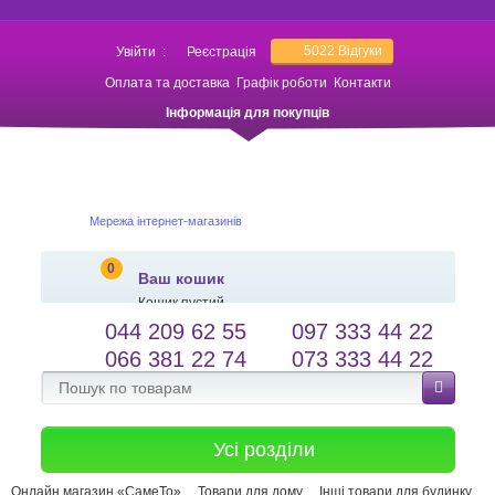
5022
Відгуки
Увійти
:
Реєстрація
Оплата та доставка
Графік роботи
Контакти
Інформація для покупців
Мережа інтернет-магазинів
0
Ваш кошик
Кошик пустий
044 209 62 55
097 333 44 22
salessameto@gmail.com
Мова сайту
066 381 22 74
073 333 44 22
Зворотній зв'язок
Усі розділи
Онлайн магазин «СамеТо»
Товари для дому
Інші товари для будинку