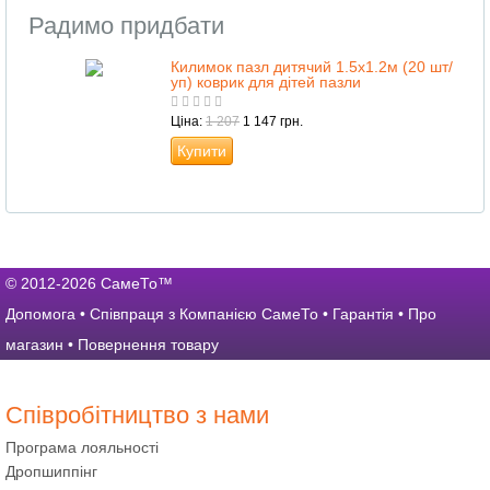
Радимо придбати
Килимок пазл дитячий 1.5х1.2м (20 шт/
уп) коврик для дітей пазли
Ціна:
1 207
1 147 грн.
Купити
© 2012-2026 СамеТо™
Допомога
•
Співпраця з Компанією СамеТо
•
Гарантія
•
Про
магазин
•
Повернення товару
Співробітництво з нами
Програма лояльності
Дропшиппінг