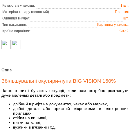
Кількість в упаковці:
1 шт.
Матеріал товару (основний):
Пластик
Одиниця виміру:
шт.
Тип пакування:
Картонна упаковка
Країна виробник:
Китай
Опис
Збільшувальні окуляри-лупа BIG VISION 160%
Часто в житті бувають ситуації, коли нам потрібно розглянути
дуже маленькі деталі або предмети:
дрібний шрифт на документах, чеках або марках,
дрібні деталі або пристрій мікросхеми в електронних
приладах,
стібки на вишивці,
нитки на канві,
вузлики в в'язанні і т.д.