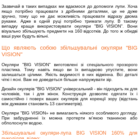
Зазвичай в таких випадках ми вдаємося до допомоги лупи. Хоча
якщо потрібно працювати з дрібними деталями, це не дуже
зручно, тому що не дає можливість працювати відразу двома
руками. Адже в одній руці потрібно тримати лупу. В такому
випадку краще використовувати окуляри "BIG VІSIОN". Вони
візуально збільшують предмети на 160 відсотків. До того ж обидві
ваші руки будуть вільні.
Що являють собою збільшувальні окуляри "BIG
VІSIОN"
Окуляри "BIG VІSIОN" виготовлені зі спеціального прозорого
пластика. Тому навіть якщо ви їх випадково упустите, вони
залишаться цілими. Якість видимості в них відмінна. Всі деталі
чіткі і ясні. Вам не доведеться більше напружувати зір.
Дизайн окулярів "BIG VІSIОN" універсальний - він підходить як для
чоловіків, так і для жінок. Конструкція дозволяє одягати їх і
самостійно і поверх ваших окулярів для корекції зору (відстань
між дужками становить 13 сантиметрів).
Окуляри "BIG VІSIОN» не вимагають ніякого особливого догляду.
При забрудненні їх можна протерти м'якою тканиною або
обполоснути водою.
Збільшувальні окуляри-лупа BIG VISION 160% для
рукоділля, відео: