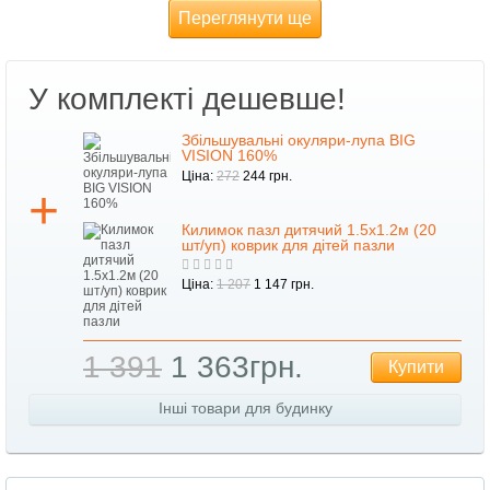
Переглянути ще
У комплекті дешевше!
Збільшувальні окуляри-лупа BIG
VISION 160%
Ціна:
272
244 грн.
Килимок пазл дитячий 1.5х1.2м (20
шт/уп) коврик для дітей пазли
Ціна:
1 207
1 147 грн.
1 391
1 363грн.
Купити
Інші товари для будинку