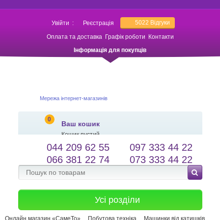
5022
Відгуки
Увійти
:
Реєстрація
Оплата та доставка
Графік роботи
Контакти
Інформація для покупців
Мережа інтернет-магазинів
0
Ваш кошик
Кошик пустий
044 209 62 55
097 333 44 22
salessameto@gmail.com
Мова сайту
066 381 22 74
073 333 44 22
Зворотній зв'язок
Усі розділи
Онлайн магазин «СамеТо»
Побутова техніка
Машинки від катишків