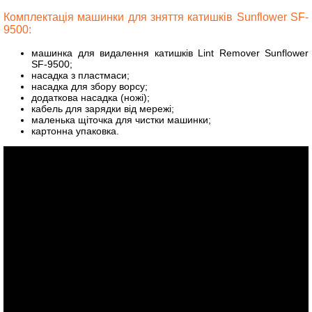
Комплектація
машинки для зняття катишків Sunflower SF-
9500
:
машинка для видалення катишків Lint Remover Sunflower
SF-9500;
насадка з пластмаси;
насадка для збору ворсу;
додаткова насадка (ножі);
кабель для зарядки від мережі;
маленька щіточка для чистки машинки;
картонна упаковка.​