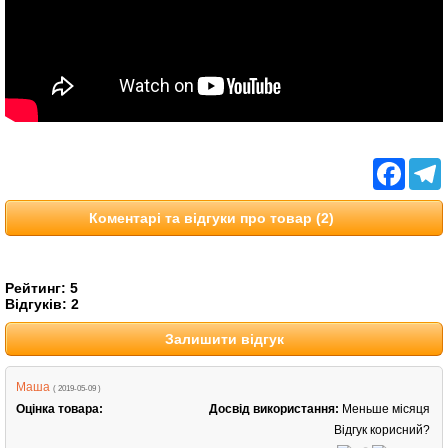
Facebo
T
Коментарі та відгуки про товар (2)
Рейтинг:
5
Відгуків:
2
Залишити відгук
Маша
( 2019-05-09 )
Оцінка товара:
Досвід використання:
Меньше місяця
Відгук корисний?