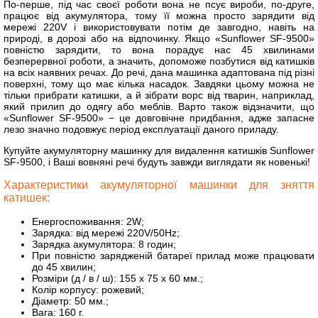
По-перше, під час своєї роботи вона не псує вироби, по-друге,
працює від акумулятора, тому її можна просто зарядити від
мережі 220V і використовувати потім де завгодно, навіть на
природі, в дорозі або на відпочинку. Якщо «Sunflower SF-9500»
повністю зарядити, то вона порадує нас 45 хвилинами
безперервної роботи, а значить, допоможе позбутися від катишків
на всіх наявних речах. До речі, дана машинка адаптована під різні
поверхні, тому що має кілька насадок. Завдяки цьому можна не
тільки прибрати катишки, а й зібрати ворс від тварин, наприклад,
який прилип до одягу або меблів. Варто також відзначити, що
«Sunflower SF-9500» − це довговічне придбання, адже запасне
лезо значно подовжує період експлуатації даного приладу.
Купуйте акумуляторну машинку для видалення катишків Sunflower
SF-9500, і Ваші вовняні речі будуть завжди виглядати як новенькі!
Характеристики акумуляторної машинки для зняття
катишек:
Енергоспоживання: 2W;
Зарядка: від мережі 220V/50Hz;
Зарядка акумулятора: 8 годин;
При повністю зарядженій батареї прилад може працювати
до 45 хвилин;
Розміри (д / в / ш): 155 х 75 х 60 мм.;
Колір корпусу: рожевий;
Діаметр: 50 мм.;
Вага: 160 г.