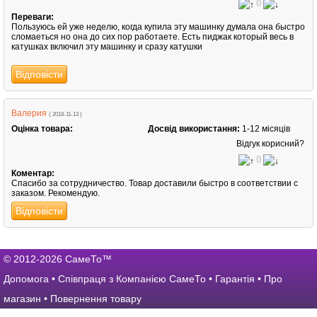
0
Переваги:
Пользуюсь ей уже неделю, когда купила эту машинку думала она быстро
сломаеться но она до сих пор работаете. Есть пиджак который весь в
катушках включил эту машинку и сразу катушки
Відповісти
Валерия
( 2018-11-13 )
Оцінка товара:
Досвід використання:
1-12 місяців
Відгук корисний?
0
Коментар:
Спасибо за сотрудничество. Товар доставили быстро в соответствии с
заказом. Рекомендую.
Відповісти
© 2012-2026 СамеТо™
Допомога
•
Співпраця з Компанією СамеТо
•
Гарантія
•
Про
магазин
•
Повернення товару