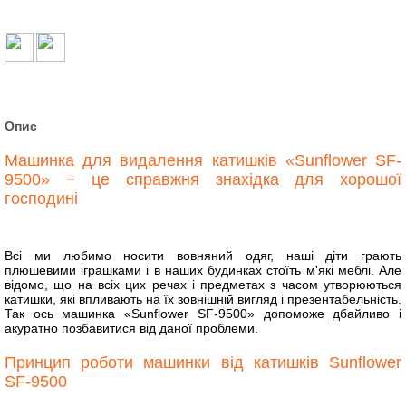
Опис
Машинка для видалення катишків «Sunflower SF-
9500» − це справжня знахідка для хорошої
господині
Всі ми любимо носити вовняний одяг, наші діти грають
плюшевими іграшками і в наших будинках стоїть м'які меблі. Але
відомо, що на всіх цих речах і предметах з часом утворюються
катишки, які впливають на їх зовнішній вигляд і презентабельність.
Так ось машинка «Sunflower SF-9500» допоможе дбайливо і
акуратно позбавити
ся від даної проблеми.
Принцип роботи машинки від катишків Sunflower
SF-9500