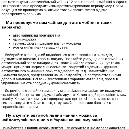
нас можна купити автомобільний чайник 12 вольт по найнижчій ціні в Україні,
і він гарантовано прослужить вам протягом тривалого періоду часу. Своїм
покупцям ми пропонуємо виключно товари високої якості від вже
перевірених виробників.
Ми пропонуємо вам чайник для автомобіля в таких
варіантах:
авто чайник від прикурювача
чайник-кружка
термокружка з підігрівом від прикурювача
гуртка кип'ятильник в машину і ін.
Вибирайте варіант, який подобається вам за зовнішнім виглядом,
підходить за обсягом, і робіть покупку. Звертайте увагу, що електрочайник
автомобільний варто вибирати, як і звичайний електрочайник. Тут також
можуть бути різні нагрівальні елементи - закритий і відкритий, функція
автоматичного вимкнення, захист від перегріву і т.д. І пам'ятайте, що
бюджетні моделі, представлені на нашому сайті, не поступаються більш
дорогим аналогам. Всі вони виготовлені з хороших матеріалів, прості в
управлінні і мають продуману функціональність.
До речі, електрочайник в машину стане відмінним варіантом подарунка
чоловікові, брату, татові, дідусеві або друзям. Кожен водій гідно оцінить таку
техніку. Хоч ми і живемо у вік прогресу, але ще не всі знають, що можна
використовувати чайник в авто, тому такий презент для багатьох є
справжнім сюрпризом.
Ну а купити автомобільний чайник можна за
найдоступнішою ціною в Україні на нашому сайті.
Ознайомтеся з нашим асортиментом, і ви особисто в цьому переконаєтеся.