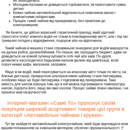
не знаходилися.
Молодим батькам не доведеться турбуватися, як приготувати суміш
дитині.
Кожен чайник автомобільний відрізняється невеликою вагою і
компактними габаритами.
Працює такий чайник від прикурювача, без прив'язки до
електромережі.
Як бачите, це дійсно корисний і практичний прилад, який здатний
спростити побут кожного водія не тільки в повсякденному житті, але і під час
тривалих поїздок у відрядження, подорож або на відпочинок.
Такий чайник в машину стане справжньою знахідкою для водіїв маршруток
на дальні рейси, далекобійників. По-перше, він заощадить бюджет, адже не
доведеться на кожній зупинці купувати собі чай або каву. По-друге,
дозволить насолодитися бадьорим напоєм далеко від цивілізації, коли
поруч немає кафе, магазинів, заправок.
Якщо ж ви водій, який пересувається на власному авто тільки по місту, на
близькі дистанції, прекрасною альтернативою чайнику стане Автокружка,
особливо якщо це буде Автокружка з підігрівом від прикурювача. Така
ємність для напоїв хороша тим, що в ній можна підтримувати температуру
напою, підігріти його, якщо він вже охолов. Процес займе лічені хвилини, і не
принесе вам незручностей.
Інтернет-магазин «Саме То» пропонує своїм
покупцям широкий асортимент товарів цієї групи в
категорії «Автомобільні чайники і кружки».
Тут ви знайдете автомобільний електрочайник, який буде відповідати всім
вашим побажанням за зовнішнім виглядом, обсягом і функціональності. У