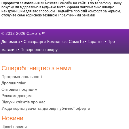
Оформити замовлення ви можете і онлайн на сайті, і по телефону. Вашу
покупку ми відправимо в будь-яке місто України максимально швидко
найзручнішим для вас способом. Подбайте про свій комфорт за кермом,
оточуйте себе корисною технікою і практичними речами!
© 2012-2026 СамеТо™
Допомога
•
Співпраця з Компанією СамеТо
•
Гарантія
•
Про
магазин
•
Повернення товару
Співробітництво з нами
Програма лояльності
Дропшиппінг
Оптовим покупцям
Рекламодавцям
Відгуки клієнтів про нас
Угода користувача та договір публічної оферти
Новини
Цікаві новини