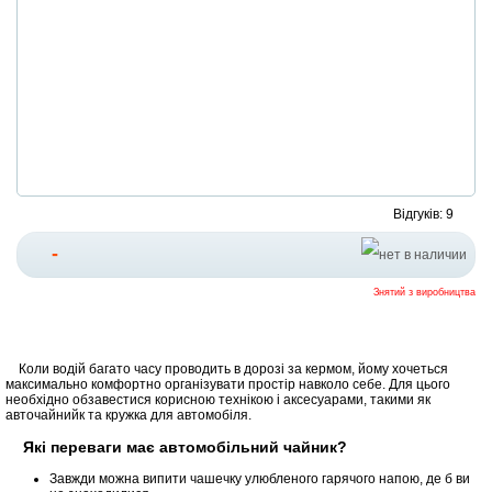
Відгуків: 9
-
Знятий з виробництва
Коли водій багато часу проводить в дорозі за кермом, йому хочеться
максимально комфортно організувати простір навколо себе. Для цього
необхідно обзавестися корисною технікою і аксесуарами, такими як
авточайнийк та кружка для автомобіля.
Які переваги має автомобільний чайник?
Завжди можна випити чашечку улюбленого гарячого напою, де б ви