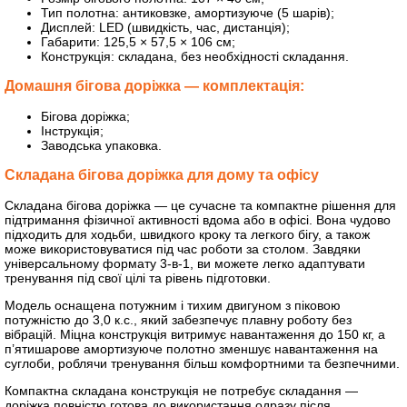
Тип полотна: антиковзке, амортизуюче (5 шарів);
Дисплей: LED (швидкість, час, дистанція);
Габарити: 125,5 × 57,5 × 106 см;
Конструкція: складана, без необхідності складання.
Домашня бігова доріжка — комплектація:
Бігова доріжка;
Інструкція;
Заводська упаковка.
Складана бігова доріжка для дому та офісу
Складана бігова доріжка — це сучасне та компактне рішення для
підтримання фізичної активності вдома або в офісі. Вона чудово
підходить для ходьби, швидкого кроку та легкого бігу, а також
може використовуватися під час роботи за столом. Завдяки
універсальному формату 3-в-1, ви можете легко адаптувати
тренування під свої цілі та рівень підготовки.
Модель оснащена потужним і тихим двигуном з піковою
потужністю до 3,0 к.с., який забезпечує плавну роботу без
вібрацій. Міцна конструкція витримує навантаження до 150 кг, а
п’ятишарове амортизуюче полотно зменшує навантаження на
суглоби, роблячи тренування більш комфортними та безпечними.
Компактна складана конструкція не потребує складання —
доріжка повністю готова до використання одразу після