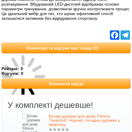
розпакування. Вбудований LED-дисплей відображає основні
параметри тренування, дозволяючи зручно контролювати процес.
Це ідеальний вибір для тих, хто шукає ефективний спосіб
залишатися активним без відвідування спортзалу.
Facebo
T
Коментарі та відгуки про товар (0)
Рейтинг:
5
Відгуків:
0
Залишити відгук
У комплекті дешевше!
Бігова доріжка для дому Fitness
 у
Treadmill, Чорний, складна доріжка у
квартиру