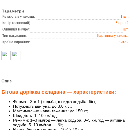
Параметри
Кількість в упаковці:
1 шт.
Колір (основний):
Чорний
Одиниця виміру:
шт.
Тип пакування:
Картонна упаковка
Країна виробник:
Китай
Опис
Бігова доріжка складана — характеристики:
Формат: 3-в-1 (ходьба, швидка ходьба, біг);
Потужність двигуна: до 3,0 к.с.;
Максимальне навантаження: до 150 кг;
Швидкість: 1–10 км/год;
Режими: 1–3 км/год — легка ходьба, 3–5 км/год — активна
ходьба, 5–10 км/год — біг;
Розмір бігового полотна: 107 × 40 см;