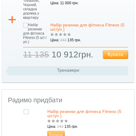
Ціна: 11 000 грн.
,
Набір резинки для фітнеса Fitness (5
шт./уп.)
Ціна:
243
135 грн.
11 135
10 912грн.
Купити
ти
Тренажери
Радимо придбати
Набір резинки для фітнеса Fitness (5
шт./уп.)
Ціна:
243
135 грн.
Купити