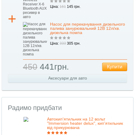
Ціна:
161
145 грн.
Насос для перекачування дизельного
палива занурювальний 12В 12л/хв.
дизельна помпа
Ціна:
333
305 грн.
450
441грн.
Купити
Аксесуари для авто
Радимо придбати
Автокип'ятильник на 12 вольт
"Immersion heater delux", кип'ятильник
від прикурювача