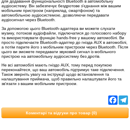
для додавання функціональності Bluetooth в автомобільну
аудіосистему. Він забезпечує бездротове з'єднання між вашим
мобільним пристроєм (наприклад, смартфоном) та
автомобільною аудіосистемою, дозволяючи передавати
аудіосигнал через Bluetooth.
За допомогою цього Bluetooth-адаптера ви можете слухати
музику, потокові аудіофайли, підключатися до голосового набору
та використовувати функцію hands-free у вашому автомобілі. Ви
просто підключаєте Bluetooth-адаптер до гнізда AUX в автомобілі,
а потім парите його з мобільним пристроєм через Bluetooth. Після
цього ви зможете передавати звуковий сигнал із мобільного
пристрою на автомобільну аудіосистему без дротів.
Не всі автомобілі мають гніздо AUX, тому перед покупкою
переконайтеся, що ваш автомобіль підтримує таке підключення.
Також зверніть увагу на інструкції щодо встановлення та
налаштування приймача, щоб правильно налаштувати його та
зв'язати з вашим мобільним пристроєм.
Facebo
T
Коментарі та відгуки про товар (0)