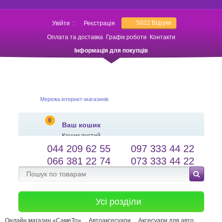
5022
Відгуки
Увійти
:
Реєстрація
Оплата та доставка
Графік роботи
Контакти
Інформація для покупців
Мережа інтернет-магазинів
0
Ваш кошик
Кошик пустий
044 209 62 55
097 333 44 22
salessameto@gmail.com
Мова сайту
066 381 22 74
073 333 44 22
Зворотній зв'язок
Усі розділи
Онлайн магазин «СамеТо»
Автоаксесуари
Аксесуари для авто