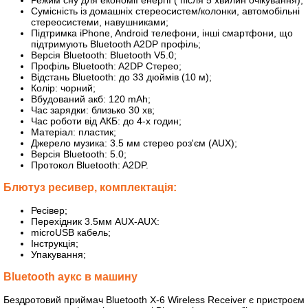
Режим сну для економії енергії ( після 5 хвилин очікування);
Сумісність із домашніх стереосистем/колонки, автомобільні
стереосистеми, навушниками;
Підтримка iPhone, Android телефони, інші смартфони, що
підтримують Bluetooth A2DP профіль;
Версія Bluetooth: Bluetooth V5.0;
Профіль Bluetooth: A2DP Стерео;
Відстань Bluetooth: до 33 дюймів (10 м);
Колір: чорний;
Вбудований акб: 120 mAh;
Час зарядки: близько 30 хв;
Час роботи від АКБ: до 4-х годин;
Матеріал: пластик;
Джерело музика: 3.5 мм стерео роз'єм (AUX);
Версія Bluetooth: 5.0;
Протокол Bluetooth: A2DP.
Блютуз ресивер, комплектація:
Ресівер;
Перехідник 3.5мм AUX-AUX:
microUSB кабель;
Інструкція;
Упакування;
Bluetooth аукс в машину
Бездротовий приймач Bluetooth X-6 Wireless Receiver є пристроєм