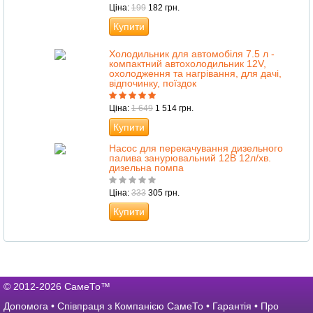
Ціна:
199
182 грн.
Купити
Холодильник для автомобіля 7.5 л -
компактний автохолодильник 12V,
охолодження та нагрівання, для дачі,
відпочинку, поїздок
Ціна:
1 649
1 514 грн.
Купити
Насос для перекачування дизельного
палива занурювальний 12В 12л/хв.
дизельна помпа
Ціна:
333
305 грн.
Купити
© 2012-2026 СамеТо™
Допомога
•
Співпраця з Компанією СамеТо
•
Гарантія
•
Про