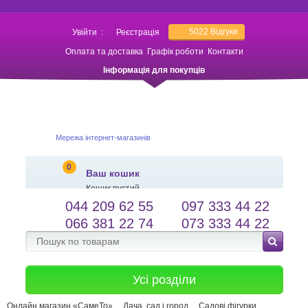
5022
Відгуки
Увійти
:
Реєстрація
Оплата та доставка
Графік роботи
Контакти
Інформація для покупців
Мережа інтернет-магазинів
0
Ваш кошик
Кошик пустий
044 209 62 55
097 333 44 22
salessameto@gmail.com
Мова сайту
066 381 22 74
073 333 44 22
Зворотній зв'язок
Усі розділи
Онлайн магазин «СамеТо»
Дача, сад і город
Садові фігурки