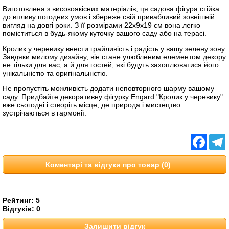
Виготовлена з високоякісних матеріалів, ця садова фігура стійка
до впливу погодних умов і збереже свій привабливий зовнішній
вигляд на довгі роки. З її розмірами 22х9х19 см вона легко
поміститься в будь-якому куточку вашого саду або на терасі.
Кролик у черевику внести грайливість і радість у вашу зелену зону.
Завдяки милому дизайну, він стане улюбленим елементом декору
не тільки для вас, а й для гостей, які будуть захоплюватися його
унікальністю та оригінальністю.
Не пропустіть можливість додати неповторного шарму вашому
саду. Придбайте декоративну фігурку Engard "Кролик у черевику"
вже сьогодні і створіть місце, де природа і мистецтво
зустрічаються в гармонії.
Facebo
T
Коментарі та відгуки про товар (0)
Рейтинг:
5
Відгуків:
0
Залишити відгук