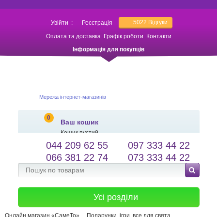
5022
Відгуки
Увійти
:
Реєстрація
Оплата та доставка
Графік роботи
Контакти
Інформація для покупців
Мережа інтернет-магазинів
0
Ваш кошик
Кошик пустий
044 209 62 55
097 333 44 22
salessameto@gmail.com
Мова сайту
066 381 22 74
073 333 44 22
Зворотній зв'язок
Усі розділи
Онлайн магазин «СамеТо»
Подарунки, ігри, все для свята