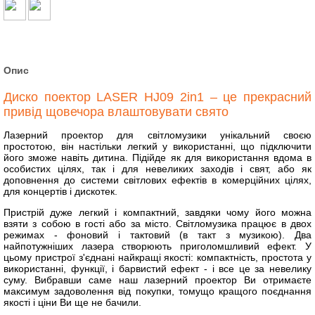
Опис
Диско поектор LASER HJ09 2in1 – це прекрасний
привід щовечора влаштовувати свято
Лазерний проектор для світломузики унікальний своєю
простотою, він настільки легкий у використанні, що підключити
його зможе навіть дитина. Підійде як для використання вдома в
особистих цілях, так і для невеликих заходів і свят, або як
доповнення до системи світлових ефектів в комерційних цілях,
для концертів і дискотек.
Пристрій дуже легкий і компактний, завдяки чому його можна
взяти з собою в гості або за місто. Світломузика працює в двох
режимах - фоновий і тактовий (в такт з музикою). Два
найпотужніших лазера створюють приголомшливий ефект. У
цьому пристрої з'єднані найкращі якості: компактність, простота у
використанні, функції, і барвистий ефект - і все це за невелику
суму. Вибравши саме наш лазерний проектор Ви отримаєте
максимум задоволення від покупки, томущо кращого поєднання
якості і ціни Ви ще не бачили.