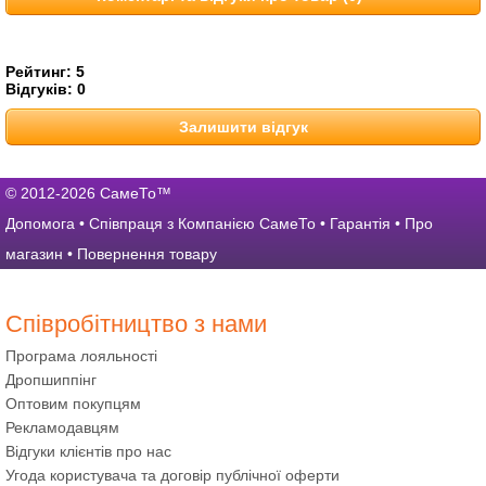
Рейтинг:
5
Відгуків:
0
Залишити відгук
© 2012-2026 СамеТо™
Допомога
•
Співпраця з Компанією СамеТо
•
Гарантія
•
Про
магазин
•
Повернення товару
Співробітництво з нами
Програма лояльності
Дропшиппінг
Оптовим покупцям
Рекламодавцям
Відгуки клієнтів про нас
Угода користувача та договір публічної оферти