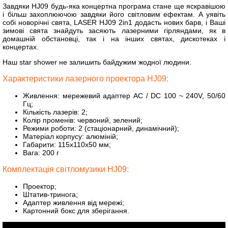
Завдяки HJ09 будь-яка концертна програма стане ще яскравішою
і більш захоплюючою завдяки його світловим ефектам. А уявіть
собі новорічні свята, LASER HJ09 2in1 додасть нових барв, і Ваші
зимові свята знайдуть засяють лазерними гірляндами, як в
домашній обстановці, так і на інших святах, дискотеках і
концертах.
Наш star shower не залишить байдужим жодної людини.
Характеристики лазерного проектора HJ09:
Живлення: мережевий адаптер АС / DC 100 ~ 240V, 50/60
Гц;
Кількість лазерів: 2;
Колір променів: червоний, зелений;
Режими роботи: 2 (стаціонарний, динамічний);
Матеріал корпусу: алюміній;
Габарити: 115х110х50 мм;
Вага: 200 г
Комплектація світломузики HJ09:
Проектор;
Штатив-тринога;
Адаптер живлення від мережі;
Картонний бокс для зберігання.