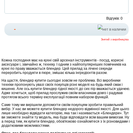
Відгуків: 0
-
Знятий з виробництва
Кожна господиня має на кухні свій арсенал інструментів - посуд, корисні
аксесуари і, звичайно ж, техніку. І одним з найпопулярніших помічників на
кухні по праву вважається блендер. Цей прилад за лічені секунди
переробить продукти в пюре, змішає кілька інгредієнтів разом.
На щастя, блендер купити сьогодні зовсім не проблема. Всі виробники
техніки пропонують увазі своїх покупців різні моделі на будь-який смак і
кишеню. Але ось купити блендер гідної якості до сих пір вважається удачею.
Адже хочеться, щоб прилад прослужив своїм власникам довго і радував
протягом всього терміну експлуатації повним набором функцій.
Саме тому ми вирішили допомогти своїм покупцям зробити правильний
вибір. У нас ви можете купити блендер недорого відмінної якості. Для цього
лише необхідно відвідати категорію, яка так і називається «Блендери». Тут
ви зможете знайти ту модель, яка буде відповідати всім вашим вимогам. Ну
а перед тим, як купити блендер, обов'язково ознайомтеся з їх різновидами і
додатковими можливостями.