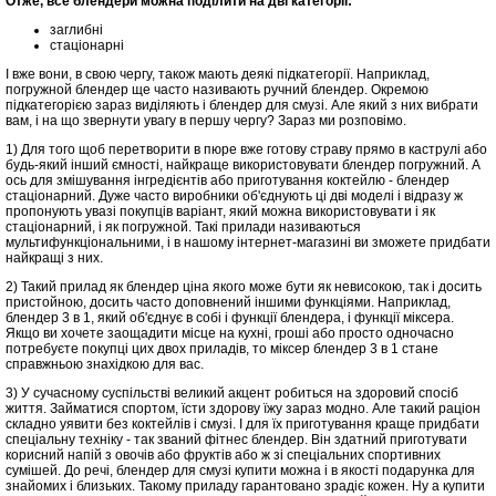
Отже, все блендери можна поділити на дві категорії:
заглибні
стаціонарні
І вже вони, в свою чергу, також мають деякі підкатегорії. Наприклад,
погружной блендер ще часто називають ручний блендер. Окремою
підкатегорією зараз виділяють і блендер для смузі. Але який з них вибрати
вам, і на що звернути увагу в першу чергу? Зараз ми розповімо.
1) Для того щоб перетворити в пюре вже готову страву прямо в каструлі або
будь-який інший ємності, найкраще використовувати блендер погружний. А
ось для змішування інгредієнтів або приготування коктейлю - блендер
стаціонарний. Дуже часто виробники об'єднують ці дві моделі і відразу ж
пропонують увазі покупців варіант, який можна використовувати і як
стаціонарний, і як погружной. Такі прилади називаються
мультифункціональними, і в нашому інтернет-магазині ви зможете придбати
найкращі з них.
2) Такий прилад як блендер ціна якого може бути як невисокою, так і досить
пристойною, досить часто доповнений іншими функціями. Наприклад,
блендер 3 в 1, який об'єднує в собі і функції блендера, і функції міксера.
Якщо ви хочете заощадити місце на кухні, гроші або просто одночасно
потребуєте покупці цих двох приладів, то міксер блендер 3 в 1 стане
справжньою знахідкою для вас.
3) У сучасному суспільстві великий акцент робиться на здоровий спосіб
життя. Займатися спортом, їсти здорову їжу зараз модно. Але такий раціон
складно уявити без коктейлів і смузі. І для їх приготування краще придбати
спеціальну техніку - так званий фітнес блендер. Він здатний приготувати
корисний напій з овочів або фруктів або ж зі спеціальних спортивних
сумішей. До речі, блендер для смузі купити можна і в якості подарунка для
знайомих і близьких. Такому приладу гарантовано зрадіє кожен. Ну а купити