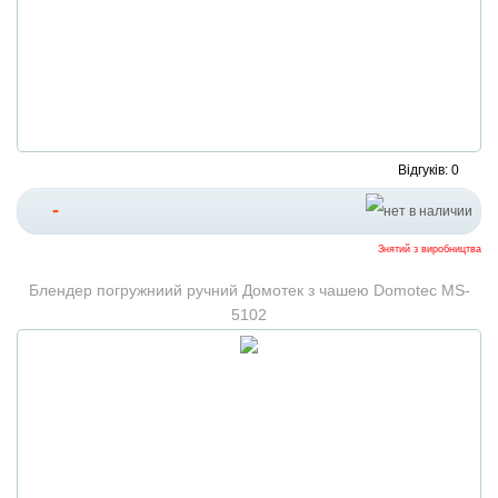
Відгуків: 0
-
Знятий з виробництва
Блендер погружниий ручний Домотек з чашею Domotec MS-
5102