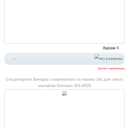
Відгуків: 0
-
Знятий з виробництва
Стаціонарний блендер з кавомолкою та чашею 2в1 для смузі і
коктейлів Domotec MS-6609