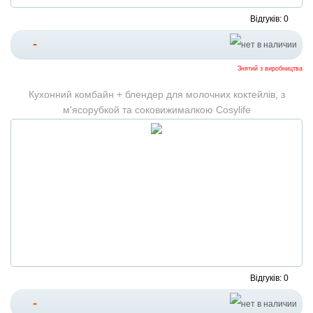
Відгуків: 0
-
Знятий з виробництва
Кухонний комбайн + блендер для молочних коктейлів, з
м'ясорубкой та соковижималкою Cosylife
Відгуків: 0
-