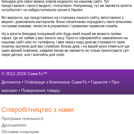
блендер для смузі можна зовсім недорого на нашому сайті. Тут
представлені і прості моделі, і популярні. Наприклад, тут ви зможете купити
нутрібуллет за найдоступнішою ціною в Україні.
Всі варіанти, що представлені на сторінках нашого сайту, виготовлені з
міцних і довговічних матеріалів. Вони обов'язково порадують свого власника
гострими ножами, легкістю в управлінні і тривалим терміном служби.
Ну а купити блендер погружний або будь-який інший ви можете прямо
зараз. Це не займе у вас багато часу. Просто оформляйте замовлення на
нашому сайті або по телефону, і вже через пару днів ви отримаєте свою
покупку зручною для вас службою. Кілька днів, і на вашій кухні з'явиться ще
один вірний помічник, завдяки якому ви зможете не тільки приготувати суп-
пюре дитині, але і коктейль для себе.
© 2012-2026 СамеТо™
Допомога
•
Співпраця з Компанією СамеТо
•
Гарантія
•
Про
магазин
•
Повернення товару
Співробітництво з нами
Програма лояльності
Дропшиппінг
Оптовим покупцям