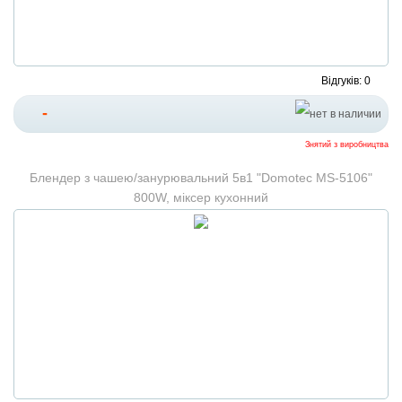
Відгуків: 0
-
Знятий з виробництва
Блендер з чашею/занурювальний 5в1 "Domotec MS-5106"
800W, міксер кухонний