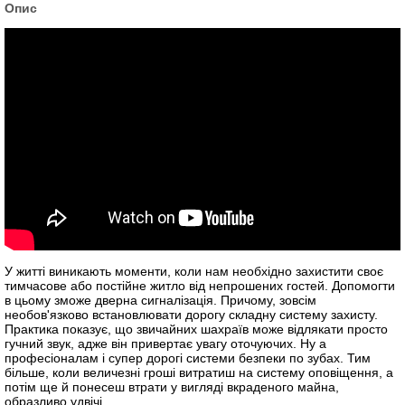
Опис
У житті виникають моменти, коли нам необхідно захистити своє
тимчасове або постійне житло від непрошених гостей. Допомогти
в цьому зможе дверна сигналізація. Причому, зовсім
необов'язково встановлювати дорогу складну систему захисту.
Практика показує, що звичайних шахраїв може відлякати просто
гучний звук, адже він привертає увагу оточуючих. Ну а
професіоналам і супер дорогі системи безпеки по зубах. Тим
більше, коли величезні гроші витратиш на систему оповіщення, а
потім ще й понесеш втрати у вигляді вкраденого майна,
образливо удвічі.