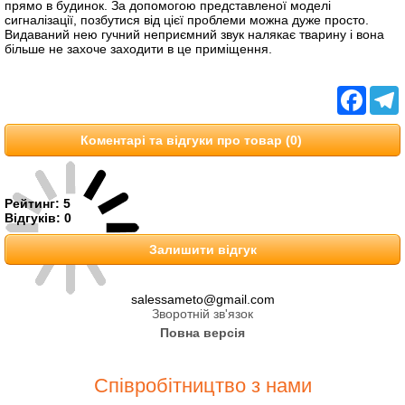
прямо в будинок. За допомогою представленої моделі
сигналізації, позбутися від цієї проблеми можна дуже просто.
Видаваний нею гучний неприємний звук налякає тварину і вона
більше не захоче заходити в це приміщення.
Facebo
T
Коментарі та відгуки про товар (0)
Рейтинг:
5
Відгуків:
0
Залишити відгук
salessameto@gmail.com
Зворотній зв'язок
Повна версія
Співробітництво з нами