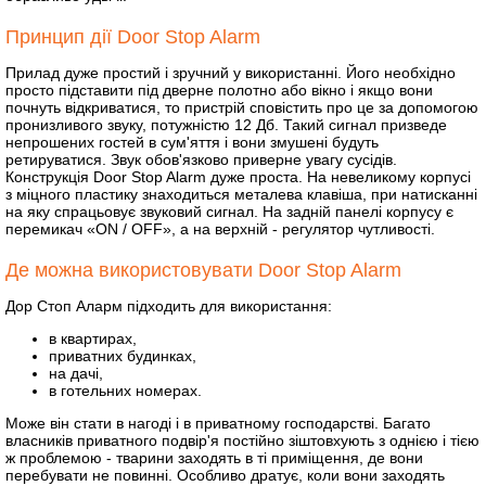
Принцип дії Door Stop Alarm
Прилад дуже простий і зручний у використанні. Його необхідно
просто підставити під дверне полотно або вікно і якщо вони
почнуть відкриватися, то пристрій сповістить про це за допомогою
пронизливого звуку, потужністю 12 Дб. Такий сигнал призведе
непрошених гостей в сум'яття і вони змушені будуть
ретируватися. Звук обов'язково приверне увагу сусідів.
Конструкція Door Stop Alarm дуже проста. На невеликому корпусі
з міцного пластику знаходиться металева клавіша, при натисканні
на яку спрацьовує звуковий сигнал. На задній панелі корпусу є
перемикач «ON / OFF», а на верхній - регулятор чутливості.
Де можна використовувати Door Stop Alarm
Дор Стоп Аларм підходить для використання:
в квартирах,
приватних будинках,
на дачі,
в готельних номерах.
Може він стати в нагоді і в приватному господарстві. Багато
власників приватного подвір'я постійно зіштовхують з однією і тією
ж проблемою - тварини заходять в ті приміщення, де вони
перебувати не повинні. Особливо дратує, коли вони заходять