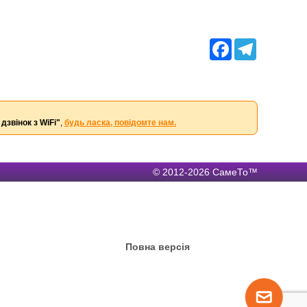
Facebook
Telegram
дзвінок з WiFi"
,
будь ласка, повідомте нам.
© 2012-2026 СамеТо™
Повна версія