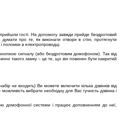
к прийшли гості. На допомогу завжди прийде бездротовий
думати про те, як виконати отвори в стіні, протягнути
я і поломки в електропроводці.
і кнопкою сигналу (або бездротовим домофоном). Так від
нні такого замку – це те, що він повинен бути накритий
набір не входить) Ви можете включити кілька дзвінків від
е можливість вибрати необхідну для Вас гучність дзвінка і
ною домофонної системи і працює доповненням до неї,