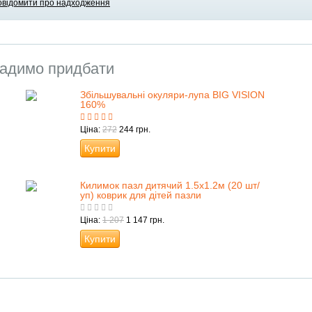
овідомити про надходження
адимо придбати
Збільшувальні окуляри-лупа BIG VISION
160%
Ціна:
272
244 грн.
Купити
Килимок пазл дитячий 1.5х1.2м (20 шт/
уп) коврик для дітей пазли
Ціна:
1 207
1 147 грн.
Купити