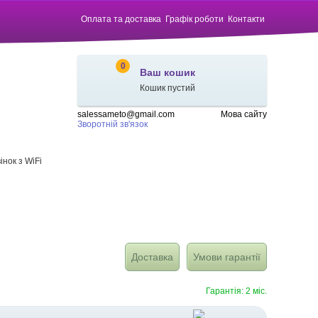
Оплата та доставка
Графік роботи
Контакти
0
Ваш кошик
Кошик пустий
salessameto@gmail.com
Мова сайту
Зворотній зв'язок
нок з WiFi
Доставка
Умови гарантії
Гарантія: 2 міс.