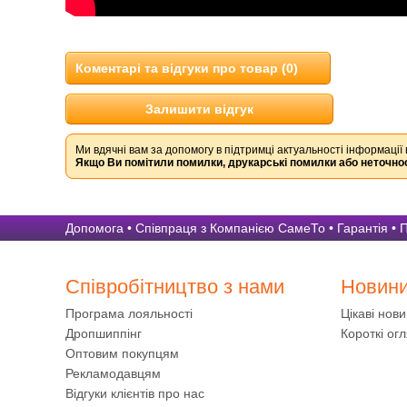
Коментарі та відгуки про товар (0)
Залишити відгук
Ми вдячні вам за допомогу в підтримці актуальності інформації 
Якщо Ви помітили помилки, друкарські помилки або неточнос
Допомога
•
Співпраця з Компанією СамеТо
•
Гарантія
•
П
Співробітництво з нами
Новин
Програма лояльності
Цікаві нов
Дропшиппінг
Короткі огл
Оптовим покупцям
Рекламодавцям
Відгуки клієнтів про нас