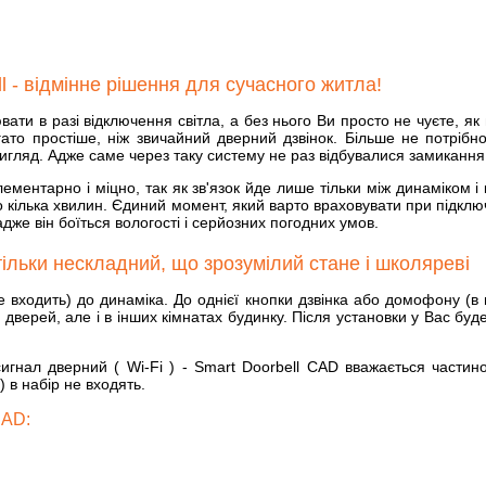
l - відмінне рішення для сучасного житла!
ти в разі відключення світла, а без нього Ви просто не чуєте, я
ато простіше, ніж звичайний дверний дзвінок. Більше не потрібно 
 вигляд. Адже саме через таку систему не раз відбувалися замиканн
лементарно і міцно, так як зв'язок йде лише тільки між динаміком 
кілька хвилин. Єдиний момент, який варто враховувати при підключе
дже він боїться вологості і серйозних погодних умов.
ільки нескладний, що зрозумілий стане і школяреві
е входить) до динаміка. До однієї кнопки дзвінка або домофону (в 
 дверей, але і в інших кімнатах будинку. Після установки у Вас буд
игнал дверний ( Wi-Fi ) - Smart Doorbell CAD вважається части
) в набір не входять.
CAD: