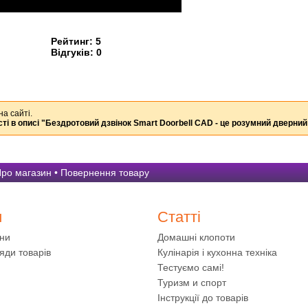
Рейтинг:
5
Відгуків:
0
на сайті.
ті в описі
"Бездротовий дзвінок Smart Doorbell CAD - це розумний дверний 
ро магазин
•
Повернення товару
и
Статті
ини
Домашні клопоти
яди товарів
Кулінарія і кухонна техніка
Тестуємо самі!
Туризм и спорт
Інструкції до товарів