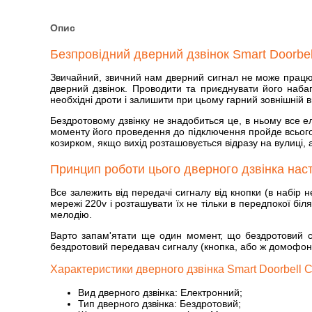
Опис
Безпровідний дверний дзвінок Smart Doorbel
Звичайний, звичний нам дверний сигнал не може працюва
дверний дзвінок. Проводити та приєднувати його набаг
необхідні дроти і залишити при цьому гарний зовнішній
Бездротовому дзвінку не знадобиться це, в ньому все е
моменту його проведення до підключення пройде всього 
козирком, якщо вихід розташовується відразу на вулиці, а
Принцип роботи цього дверного дзвінка наст
Все залежить від передачі сигналу від кнопки (в набір н
мережі 220v і розташувати їх не тільки в передпокої біля
мелодію.
Варто запам'ятати ще один момент, що бездротовий с
бездротовий передавач сигналу (кнопка, або ж домофон
Характеристики дверного дзвінка Smart Doorbell 
Вид дверного дзвінка: Електронний;
Тип дверного дзвінка: Бездротовий;