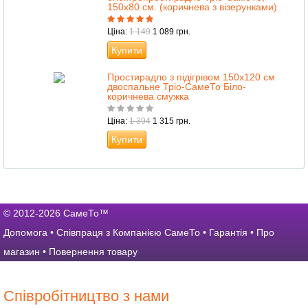
150х80 см. (коричнева з візерунками)
Ціна:
1 149
1 089 грн.
Купити
Простирадло з підігрівом 150х120 см
двоспальне Тріо-СамеТо Біло-
коричнева смужка
Ціна:
1 394
1 315 грн.
Купити
© 2012-2026 СамеТо™
Допомога
•
Співпраця з Компанією СамеТо
•
Гарантія
•
Про
магазин
•
Повернення товару
Співробітництво з нами