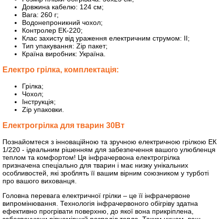
Довжина кабелю: 124 см;
Вага: 260 г;
Водонепроникний чохол;
Контролер ЕК-220;
Клас захисту від ураження електричним струмом: ІІ;
Тип упакування: Zip пакет;
Країна виробник: Україна.
Електро грілка, комплектація:
Грілка;
Чохол;
Інструкція;
Zip упаковки.
Електрогрілка для тварин
30Вт
Познайомтеся з інноваційною та зручною електричною грілкою ЕК
1/220 - ідеальним рішенням для забезпечення вашого улюбленця
теплом та комфортом! Ця інфрачервона електрогрілка
призначена спеціально для тварин і має низку унікальних
особливостей, які зроблять її вашим вірним союзником у турботі
про вашого вихованця.
Головна перевага електричної грілки – це її інфрачервоне
випромінювання. Технологія інфрачервоного обігріву здатна
ефективно прогрівати поверхню, до якої вона прикріплена,