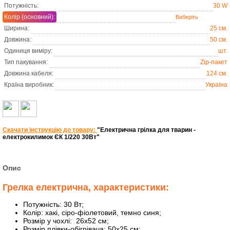
Потужність:
30 W
Колір (основний):
Ширина:
25 см.
Довжина:
50 см.
Одиниця виміру:
шт.
Тип пакування:
Zip-пакет
Довжина кабеля:
124 см.
Країна виробник:
Україна
Скачати інструкцію до товару:
"Електрична грілка для тварин -
електрокилимок ЄК 1/220 30Вт"
Опис
Грелка електрична, характеристики:
Потужність: 30 Вт;
Колір: хакі, сіро-фіолетовий, темно синя;
Розмір у чохлі: 26х52 см;
Розмір плівки-обігрівача: 50х25 см;