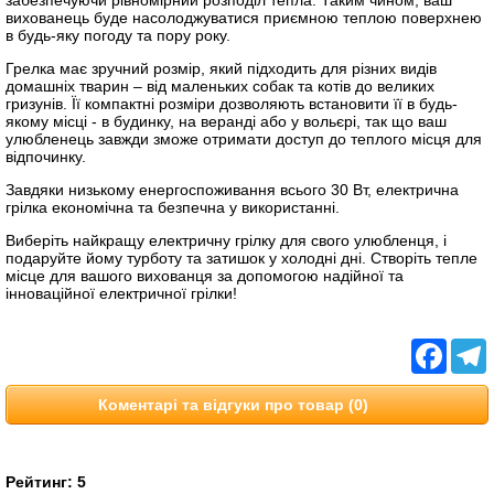
забезпечуючи рівномірний розподіл тепла. Таким чином, ваш
вихованець буде насолоджуватися приємною теплою поверхнею
в будь-яку погоду та пору року.
Грелка має зручний розмір, який підходить для різних видів
домашніх тварин – від маленьких собак та котів до великих
гризунів. Її компактні розміри дозволяють встановити її в будь-
якому місці - в будинку, на веранді або у вольєрі, так що ваш
улюбленець завжди зможе отримати доступ до теплого місця для
відпочинку.
Завдяки низькому енергоспоживання всього 30 Вт, електрична
грілка економічна та безпечна у використанні.
Виберіть найкращу електричну грілку для свого улюбленця, і
подаруйте йому турботу та затишок у холодні дні. Створіть тепле
місце для вашого вихованця за допомогою надійної та
інноваційної електричної грілки!
Facebo
T
Коментарі та відгуки про товар (0)
Рейтинг:
5