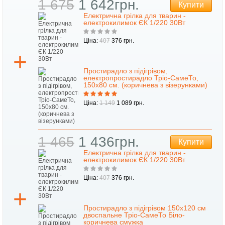
1 675
1 642грн.
Купити
Електрична грілка для тварин -
електрокилимок ЄК 1/220 30Вт
Ціна:
407
376 грн.
Простирадло з підігрівом,
електропростирадло Тріо-СамеТо,
150х80 см. (коричнева з візерунками)
Ціна:
1 149
1 089 грн.
1 465
1 436грн.
Купити
Електрична грілка для тварин -
електрокилимок ЄК 1/220 30Вт
Ціна:
407
376 грн.
Простирадло з підігрівом 150х120 см
двоспальне Тріо-СамеТо Біло-
коричнева смужка