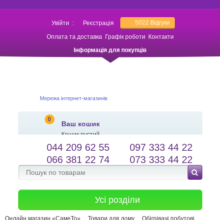
5022
Відгуки
Увійти
:
Реєстрація
Оплата та доставка
Графік роботи
Контакти
Інформація для покупців
Мережа інтернет-магазинів
0
Ваш кошик
Кошик пустий
044 209 62 55
097 333 44 22
salessameto@gmail.com
Мова сайту
066 381 22 74
073 333 44 22
Зворотній зв'язок
Усі розділи
Онлайн магазин «СамеТо»
Товари для дому
Обігрівачі побутові