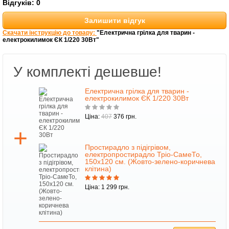
Відгуків:
0
Залишити відгук
Скачати інструкцію до товару:
"Електрична грілка для тварин -
електрокилимок ЄК 1/220 30Вт"
У комплекті дешевше!
Електрична грілка для тварин -
електрокилимок ЄК 1/220 30Вт
Ціна:
407
376 грн.
Простирадло з підігрівом,
електропростирадло Тріо-СамеТо,
150х120 см. (Жовто-зелено-коричнева
клітина)
Ціна: 1 299 грн.