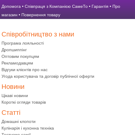
Допомога
•
Співпраця з Компанією СамеТо
•
Гарантія
•
Про
магазин
•
Повернення товару
Співробітництво з нами
Програма лояльності
Дропшиппінг
Оптовим покупцям
Рекламодавцям
Відгуки клієнтів про нас
Угода користувача та договір публічної оферти
Новини
Цікаві новини
Короткі огляди товарів
Статті
Домашні клопоти
Кулінарія і кухонна техніка
Тестуємо самі!