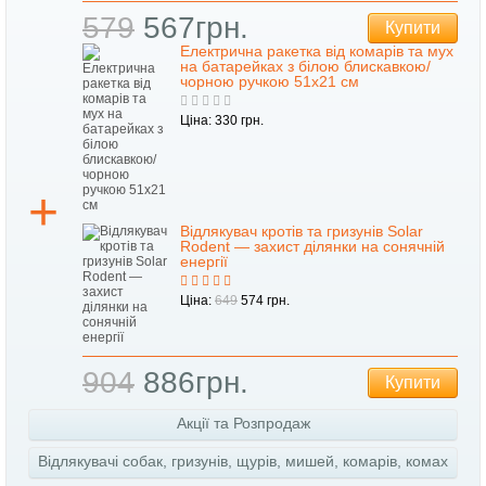
579
567грн.
Купити
Електрична ракетка від комарів та мух
на батарейках з білою блискавкою/
чорною ручкою 51х21 см
Ціна: 330 грн.
Відлякувач кротів та гризунів Solar
Rodent — захист ділянки на сонячній
енергії
Ціна:
649
574 грн.
904
886грн.
Купити
Акції та Розпродаж
Відлякувачі собак, гризунів, щурів, мишей, комарів, комах