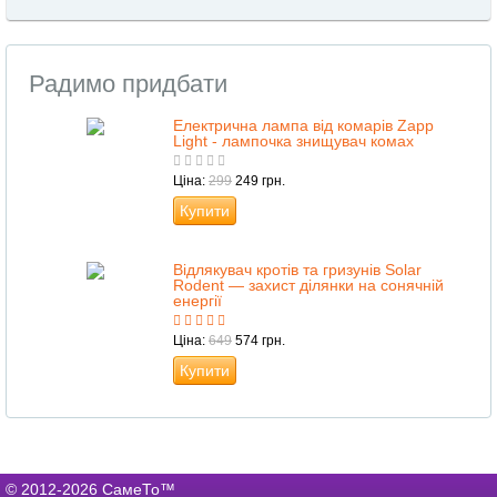
Радимо придбати
Електрична лампа від комарів Zapp
Light - лампочка знищувач комах
Ціна:
299
249 грн.
Купити
Відлякувач кротів та гризунів Solar
Rodent — захист ділянки на сонячній
енергії
Ціна:
649
574 грн.
Купити
© 2012-2026 СамеТо™