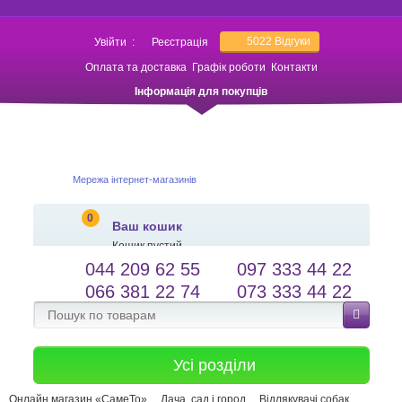
5022
Відгуки
Увійти
:
Реєстрація
Оплата та доставка
Графік роботи
Контакти
Інформація для покупців
Мережа інтернет-магазинів
0
Ваш кошик
Кошик пустий
044 209 62 55
097 333 44 22
salessameto@gmail.com
Мова сайту
066 381 22 74
073 333 44 22
Зворотній зв'язок
Усі розділи
Онлайн магазин «СамеТо»
Дача, сад і город
Відлякувачі собак,