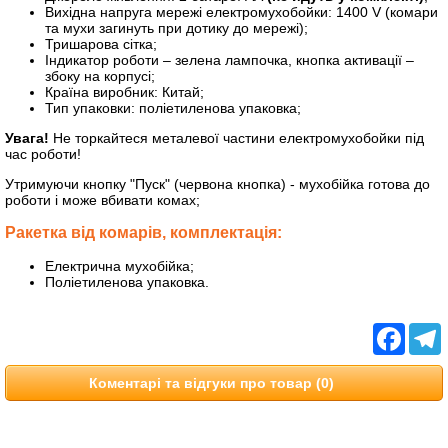
Вихідна напруга мережі електромухобойки: 1400 V (комари
та мухи загинуть при дотику до мережі);
Тришарова сітка;
Індикатор роботи – зелена лампочка, кнопка активації –
збоку на корпусі;
Країна виробник: Китай;
Тип упаковки: поліетиленова упаковка;
Увага!
Не торкайтеся металевої частини електромухобойки під
час роботи!
Утримуючи кнопку "Пуск" (червона кнопка) - мухобійка готова до
роботи і може вбивати комах;
Ракетка від комарів, комплектація:
Електрична мухобійка;
Поліетиленова упаковка.
Facebo
T
Коментарі та відгуки про товар (0)