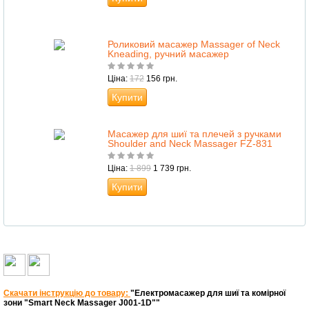
Роликовий масажер Massager of Neck
Kneading, ручний масажер
Ціна:
172
156 грн.
Купити
Масажер для шиї та плечей з ручками
Shoulder and Neck Massager FZ-831
Ціна:
1 899
1 739 грн.
Купити
Скачати інструкцію до товару:
"Електромасажер для шиї та комірної
зони "Smart Neck Massager J001-1D""