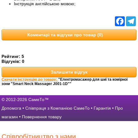
Інструкція англійською мовою;
Facebo
T
Коментарі та відгуки про товар (0)
Рейтинг:
5
Відгуків:
0
Залишити відгук
Скачати інструкцію до товару:
"Електромасажер для шиї та комірної
зони "Smart Neck Massager J001-1D""
© 2012-2026 СамеТо™
Допомога
•
Співпраця з Компанією СамеТо
•
Гарантія
•
Про
магазин
•
Повернення товару
Співробітництво з нами