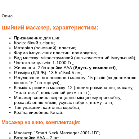
Опис
Шийний масажер, характеристики:
Призначення: для шиї;
Колір: білий з cірим;
Матеріал (основний): пластик;
Форма імпульсних пластин: прямокутна;
Вид масажу: мікрострумовий (низькочастотний імпульсний);
Частота імпульсів: 1-1000 Гц;
Живлення: 2 батарейки ААА
(йдуть у комплекті)
;
Розміри (Д/Ш/В): 13.5 х15х4.5 см;
Регулювання інтенсивності масажу: 15 рівнів (за допомогою
кнопок "+-" на корпусі);
Кількість режимів масажу: 12 (режим розминання, масажу,
"молоточка", повільніший ритм та ін.);
Масажер сприяє покращенню місцевому кровообігу,
розслабленню м'язів, усуває набряк, втому та ін;
Тип упаковки: картонна коробка;
Країна виробник: Китай.
Масажер на шию, комплектація:
Масажер "Smart Neck Massager J001-1D";
Батарейки ААА – 2 шт.;