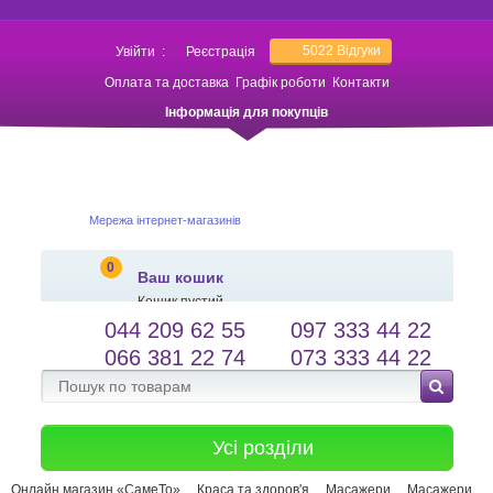
5022
Відгуки
Увійти
:
Реєстрація
Оплата та доставка
Графік роботи
Контакти
Інформація для покупців
Мережа інтернет-магазинів
0
Ваш кошик
Кошик пустий
044 209 62 55
097 333 44 22
salessameto@gmail.com
Мова сайту
066 381 22 74
073 333 44 22
Зворотній зв'язок
Усі розділи
Онлайн магазин «СамеТо»
Краса та здоров'я
Масажери
Масажери