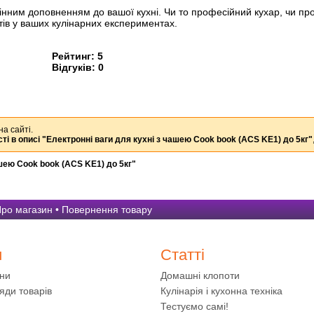
мінним доповненням до вашої кухні. Чи то професійний кухар, чи пр
атів у ваших кулінарних експериментах.
Рейтинг:
5
Відгуків:
0
на сайті.
ті в описі
"Електронні ваги для кухні з чашею Cook book (ACS KE1) до 5кг"
ашею Cook book (ACS KE1) до 5кг"
ро магазин
•
Повернення товару
и
Статті
ини
Домашні клопоти
яди товарів
Кулінарія і кухонна техніка
Тестуємо самі!