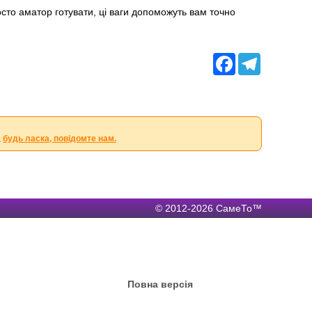
осто аматор готувати, ці ваги допоможуть вам точно
Facebook
Telegram
,
будь ласка, повідомте нам.
© 2012-2026 СамеТо™
Повна версія