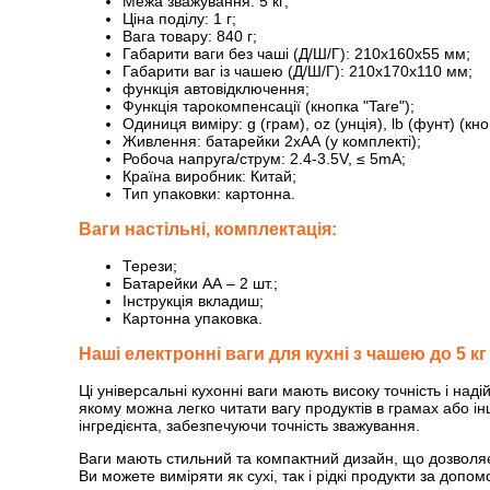
Межа зважування: 5 кг;
Ціна поділу: 1 г;
Вага товару: 840 г;
Габарити ваги без чаші (Д/Ш/Г): 210x160x55 мм;
Габарити ваг із чашею (Д/Ш/Г): 210x170x110 мм;
функція автовідключення;
Функція тарокомпенсації (кнопка "Tare");
Одиниця виміру: g (грам), oz (унція), lb (фунт) (кн
Живлення: батарейки 2хАА (у комплекті);
Робоча напруга/струм: 2.4-3.5V, ≤ 5mA;
Країна виробник: Китай;
Тип упаковки: картонна.
Ваги настільні, комплектація:
Терези;
Батарейки АА – 2 шт.;
Інструкція вкладиш;
Картонна упаковка.
Наші електронні ваги для кухні з чашею до 5 к
Ці універсальні кухонні ваги мають високу точність і над
якому можна легко читати вагу продуктів в грамах або
інгредієнта, забезпечуючи точність зважування.
Ваги мають стильний та компактний дизайн, що дозволяє
Ви можете виміряти як сухі, так і рідкі продукти за допо