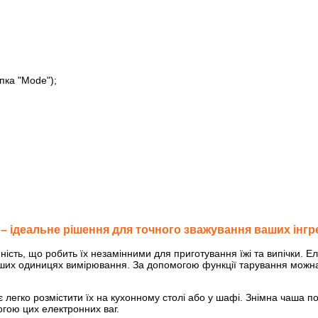
опка "Mode");
г – ідеальне рішення для точного зважування ваших інгре
ійність, що робить їх незамінними для приготування їжі та випічки. 
 інших одиницях вимірювання. За допомогою функції тарування мож
 легко розмістити їх на кухонному столі або у шафі. Знімна чаша п
могою цих електронних ваг.