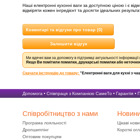
Наші електронні кухонні ваги за доступною ціною і є від
відміряти кожен інгредієнт та досягти ідеальних результ
Коментарі та відгуки про товар (0)
Залишити відгук
Ми вдячні вам за допомогу в підтримці актуальності інформації 
Якщо Ви помітили помилки, друкарські помилки або неточнос
Скачати інструкцію до товару:
"Електронні ваги для кухні з ч
Допомога
•
Співпраця з Компанією СамеТо
•
Гарантія
•
П
Співробітництво з нами
Новин
Програма лояльності
Цікаві нов
Дропшиппінг
Короткі огл
Оптовим покупцям