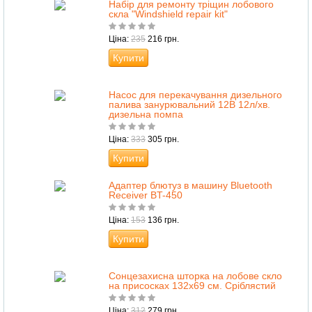
Набір для ремонту тріщин лобового
скла "Windshield repair kit"
Ціна:
235
216 грн.
Купити
Насос для перекачування дизельного
палива занурювальний 12В 12л/хв.
дизельна помпа
Ціна:
333
305 грн.
Купити
Адаптер блютуз в машину Bluetooth
Receiver BT-450
Ціна:
153
136 грн.
Купити
Сонцезахисна шторка на лобове скло
на присосках 132х69 см. Сріблястий
Ціна:
312
279 грн.