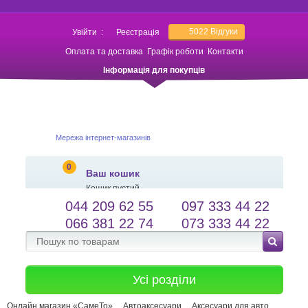
5022
Відгуки
Увійти
:
Реєстрація
Оплата та доставка
Графік роботи
Контакти
Інформація для покупців
Мережа інтернет-магазинів
0
Ваш кошик
Кошик пустий
044 209 62 55
097 333 44 22
salessameto@gmail.com
Мова сайту
066 381 22 74
073 333 44 22
Зворотній зв'язок
Усі розділи
Онлайн магазин «СамеТо»
Автоаксесуари
Аксесуари для авто