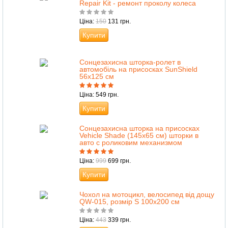
Repair Kit - ремонт проколу колеса
Ціна:
150
131 грн.
Купити
Сонцезахисна шторка-ролет в
автомобіль на присосках SunShield
56х125 см
Ціна: 549 грн.
Купити
Cонцезахисна шторка на присосках
Vehicle Shade (145х65 см) шторки в
авто с роликовим механизмом
Ціна:
999
699 грн.
Купити
Чохол на мотоцикл, велосипед від дощу
QW-015, розмір S 100х200 см
Ціна:
443
339 грн.