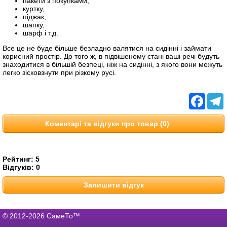
пакети з покупками,
куртку,
піджак,
шапку,
шарф і т.д.
Все це не буде більше безладно валятися на сидінні і займати
корисний простір. До того ж, в підвішеному стані ваші речі будуть
знаходитися в більшій безпеці, ніж на сидінні, з якого вони можуть
легко зісковзнути при різкому русі.
Facebo
T
Коментарі та відгуки про товар (0)
Рейтинг:
5
Відгуків:
0
Залишити відгук
© 2012-2026 СамеТо™