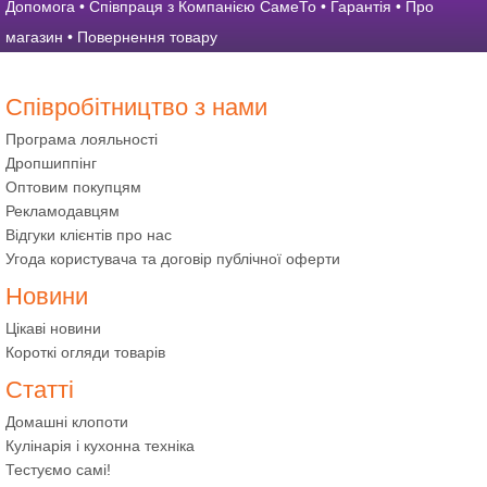
Допомога
•
Співпраця з Компанією СамеТо
•
Гарантія
•
Про
магазин
•
Повернення товару
Співробітництво з нами
Програма лояльності
Дропшиппінг
Оптовим покупцям
Рекламодавцям
Відгуки клієнтів про нас
Угода користувача та договір публічної оферти
Новини
Цікаві новини
Короткі огляди товарів
Статті
Домашні клопоти
Кулінарія і кухонна техніка
Тестуємо самі!