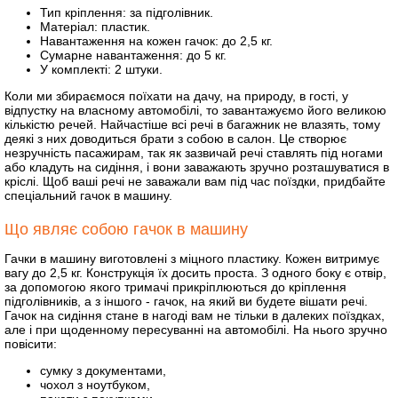
Тип кріплення: за підголівник.
Матеріал: пластик.
Навантаження на кожен гачок: до 2,5 кг.
Сумарне навантаження: до 5 кг.
У комплекті: 2 штуки.
Коли ми збираємося поїхати на дачу, на природу, в гості, у
відпустку на власному автомобілі, то завантажуємо його великою
кількістю речей. Найчастіше всі речі в багажник не влазять, тому
деякі з них доводиться брати з собою в салон. Це створює
незручність пасажирам, так як зазвичай речі ставлять під ногами
або кладуть на сидіння, і вони заважають зручно розташуватися в
кріслі. Щоб ваші речі не заважали вам під час поїздки, придбайте
спеціальний гачок в машину.
Що являє собою гачок в машину
Гачки в машину виготовлені з міцного пластику. Кожен витримує
вагу до 2,5 кг. Конструкція їх досить проста. З одного боку є отвір,
за допомогою якого тримачі прикріплюються до кріплення
підголівників, а з іншого - гачок, на який ви будете вішати речі.
Гачок на сидіння стане в нагоді вам не тільки в далеких поїздках,
але і при щоденному пересуванні на автомобілі. На нього зручно
повісити:
сумку з документами,
чохол з ноутбуком,