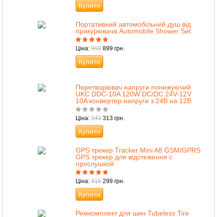
Купити
Портативний автомобільний душ від
прикурювача Automobile Shower Set
Ціна:
999
899 грн.
Купити
Перетворювач напруги понижуючий
UKC DDC-10A 120W DC/DC 24V-12V
10A конвертер напруги з 24В на 12В
Ціна:
343
313 грн.
Купити
GPS трекер Tracker Mini A8 GSM/GPRS
GPS трекер для відстеження с
прослушкой
Ціна:
315
299 грн.
Купити
Ремкомплект для шин Tubeless Tire