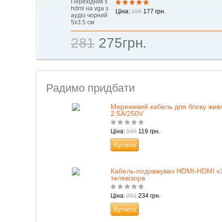
Ціна:
196
177 грн.
281
275грн.
Радимо придбати
Мережевий кабель для блоку живл
2.5А/250V
Ціна:
199
119 грн.
Купити
Кабель-подовжувач HDMI-HDMI v1
телевізора
Ціна:
251
234 грн.
Купити