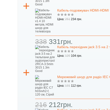
Кабель-подовжувач HDMI-HDMI v
Ціна:
251
234 грн.
338
331грн.
Кабель перехідник jack 3.5 на 
Ціна:
120
104 грн.
Мережевий шнур для радіо IEC C
Ціна:
131
112 грн.
216
212грн.