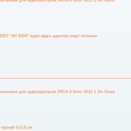
2 тюльпани для аудіопристроїв 2RCA-3.5mm 3015 1.3m Good
DEO "SH 3009" аудіо-відео адаптер скарт тюльпан
2 тюльпани для аудіопристроїв 2RCA-3.5mm 3015 1.3m Good
о чорний 5х3.5 см