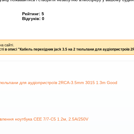
Рейтинг:
5
Відгуків:
0
на сайті.
ті в описі
"Кабель перехідник jack 3.5 на 2 тюльпани для аудіопристроїв
2 тюльпани для аудіопристроїв 2RCA-3.5mm 3015 1.3m Good
влення ноутбука CEE 7/7-C5 1.2м, 2.5А/250V