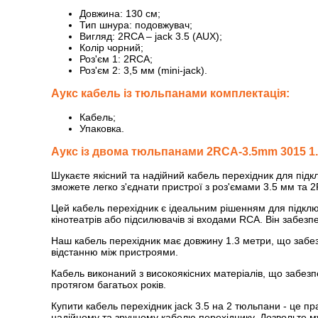
Довжина: 130 см;
Тип шнура: подовжувач;
Вигляд: 2RCA – jack 3.5 (AUX);
Колір чорний;
Роз'єм 1: 2RCA;
Роз'єм 2: 3,5 мм (mini-jack).
Аукс кабель із тюльпанами комплектація:
Кабель;
Упаковка.
Аукс із двома тюльпанами 2RCA-3.5mm 3015 1
Шукаєте якісний та надійний кабель перехідник для підк
зможете легко з'єднати пристрої з роз'ємами 3.5 мм та
Цей кабель перехідник є ідеальним рішенням для підклю
кінотеатрів або підсилювачів зі входами RCA. Він забезпе
Наш кабель перехідник має довжину 1.3 метри, що забезп
відстанню між пристроями.
Кабель виконаний з високоякісних матеріалів, що забезпе
протягом багатьох років.
Купити кабель перехідник jack 3.5 на 2 тюльпани - це п
надійному та зручному кабелю перехіднику. Дозвольте м