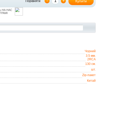
-
+
Купити
Порівняти
 НА НАС
ГРАМІ
Чорний
3.5 мм.
2RCA
130 см.
шт.
Zip-пакет
Китай