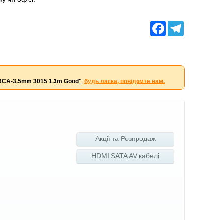
Facebook
Telegram
 2RCA-3.5mm 3015 1.3m Good"
,
будь ласка, повідомте нам.
Акції та Розпродаж
HDMI SATA AV кабелі