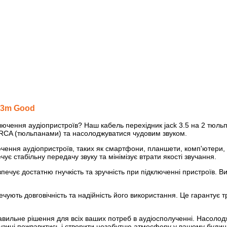
.3m Good
лючення аудіопристроїв? Наш кабель перехідник jack 3.5 на 2 тюль
 2RCA (тюльпанами) та насолоджуватися чудовим звуком.
чення аудіопристроїв, таких як смартфони, планшети, комп'ютери,
чує стабільну передачу звуку та мінімізує втрати якості звучання.
ечує достатню гнучкість та зручність при підключенні пристроїв. 
чують довговічність та надійність його використання. Це гарантує т
равильне рішення для всіх ваших потреб в аудіосполученні. Насоло
узиці пожвавитись і створити незабутню атмосферу у вашому будинк