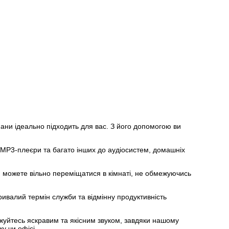
пани ідеально підходить для вас. З його допомогою ви
 MP3-плеєри та багато інших до аудіосистем, домашніх
Ви можете вільно переміщатися в кімнаті, не обмежуючись
ривалий термін служби та відмінну продуктивність
джуйтесь яскравим та якісним звуком, завдяки нашому
у чи офісі.