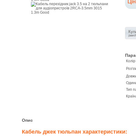
Ці
Купи
(вве
Пара
Колір
Роз'є
Довж
Одини
Тип п
Країн
Опис
Кабель джек тюльпан характеристики: