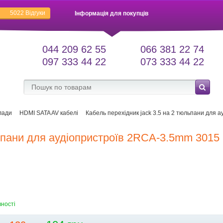
5022
Відгуки
Інформація для покупців
044 209 62 55
066 381 22 74
097 333 44 22
073 333 44 22
лади
HDMI SATA AV кабелі
Кабель перехідник jack 3.5 на 2 тюльпани для
льпани для аудіопристроїв 2RCA-3.5mm 3015
вності