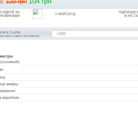
104 грн
120 грн
на:
СЛІДКУЙ ЗА
ПІДПИШИСЬ
У ФЕЙСБУЦІ
НОВИНАМИ
В ІНСТА
ти в 1 клік
+380
діть ваш номер телефону)
метри
 (основний):
ми:
ина:
ця виміру:
акування:
а виробник: