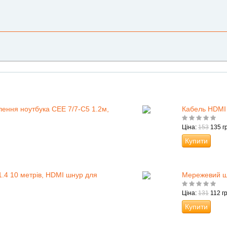
ення ноутбука CEE 7/7-C5 1.2м,
Кабель HDMI 
Ціна:
153
135 гр
Купити
.4 10 метрів, HDMI шнур для
Мережевий шн
Ціна:
131
112 гр
Купити