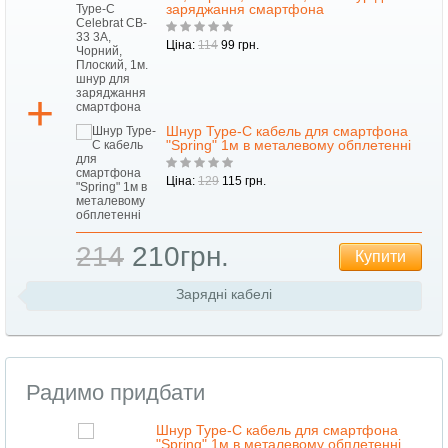
заряджання смартфона
Ціна:
114
99 грн.
А, 1
Шнур Type-C кабель для смартфона
"Spring" 1м в металевому обплетенні
Ціна:
129
115 грн.
214
210грн.
ти
Купити
Зарядні кабелі
Радимо придбати
Шнур Type-C кабель для смартфона
"Spring" 1м в металевому обплетенні