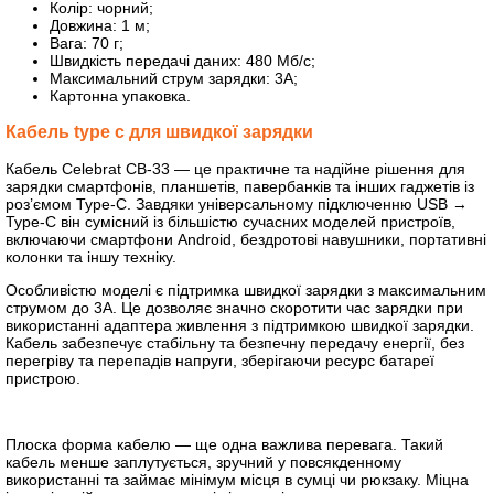
Колір: чорний;
Довжина: 1 м;
Вага: 70 г;
Швидкість передачі даних: 480 Мб/с;
Максимальний струм зарядки: 3А;
Картонна упаковка.
Кабель type c для швидкої зарядки
Кабель Celebrat CB-33 — це практичне та надійне рішення для
зарядки смартфонів, планшетів, павербанків та інших гаджетів із
роз’ємом Type-C. Завдяки універсальному підключенню USB →
Type-C він сумісний із більшістю сучасних моделей пристроїв,
включаючи смартфони Android, бездротові навушники, портативні
колонки та іншу техніку.
Особливістю моделі є підтримка швидкої зарядки з максимальним
струмом до 3А. Це дозволяє значно скоротити час зарядки при
використанні адаптера живлення з підтримкою швидкої зарядки.
Кабель забезпечує стабільну та безпечну передачу енергії, без
перегріву та перепадів напруги, зберігаючи ресурс батареї
пристрою.
Плоска форма кабелю — ще одна важлива перевага. Такий
кабель менше заплутується, зручний у повсякденному
використанні та займає мінімум місця в сумці чи рюкзаку. Міцна