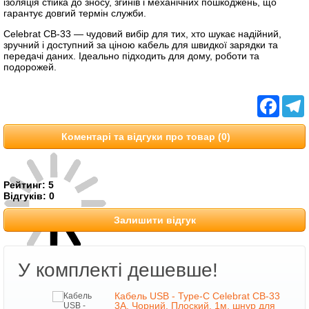
ізоляція стійка до зносу, згинів і механічних пошкоджень, що
гарантує довгий термін служби.
Celebrat CB-33 — чудовий вибір для тих, хто шукає надійний,
зручний і доступний за ціною кабель для швидкої зарядки та
передачі даних. Ідеально підходить для дому, роботи та
подорожей.
Facebo
T
Коментарі та відгуки про товар (0)
Рейтинг:
5
Відгуків:
0
Залишити відгук
У комплекті дешевше!
33
Кабель USB - Type-C Celebrat CB-33
я
3А, Чорний, Плоский, 1м. шнур для