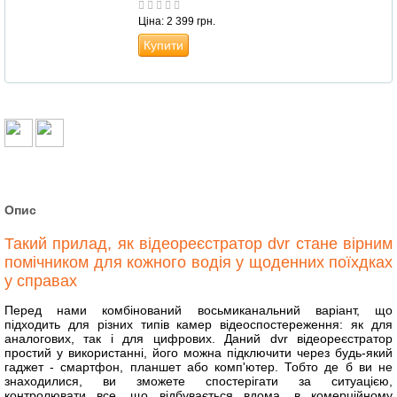
Ціна: 2 399 грн.
Купити
Опис
Такий прилад, як відеореєстратор dvr стане вірним
помічником для кожного водія у щоденних поїхдках
у справах
Перед нами комбінований восьмиканальний варіант, що
підходить для різних типів камер відеоспостереження: як для
аналогових, так і для цифрових. Даний dvr відеореєстратор
простий у використанні, його можна підключити через будь-який
гаджет - смартфон, планшет або комп'ютер. Тобто де б ви не
знаходилися, ви зможете спостерігати за ситуацією,
контролювати все, що відбувається вдома, в комерційному