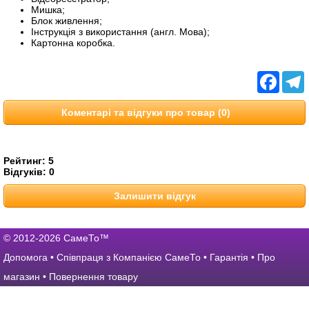
Мишка;
Блок живлення;
Інструкція з використання (англ. Мова);
Картонна коробка.
Facebo
T
Коментарі та відгуки про товар (0)
Рейтинг:
5
Відгуків:
0
Залишити відгук
© 2012-2026 СамеТо™
Допомога
•
Співпраця з Компанією СамеТо
•
Гарантія
•
Про
магазин
•
Повернення товару