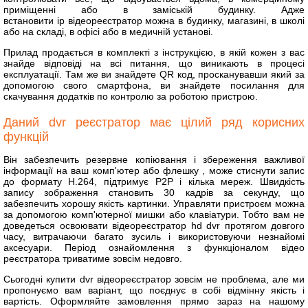
приміщенні або в заміській будинку. Адже
встановити ip відеореєстратор можна в будинку, магазині, в школі
або на складі, в офісі або в медичній установі.
Прилад продається в комплекті з інструкцією, в якій кожен з вас
знайде відповіді на всі питання, що виникають в процесі
експлуатації. Там же ви знайдете QR код, просканувавши який за
допомогою свого смартфона, ви знайдете посилання для
скачування додатків по контролю за роботою пристрою.
Даний dvr реєстратор має цілий ряд корисних
функцій
Він забезпечить резервне копіювання і збереження важливої
інформації на ваш комп'ютер або флешку , може стиснути запис
до формату H.264, підтримує P2P і кілька мереж. Швидкість
запису зображення становить 30 кадрів за секунду, що
забезпечить хорошу якість картинки. Управляти пристроєм можна
за допомогою комп'ютерної мишки або клавіатури. Тобто вам не
доведеться освоювати відеореєстратор hd dvr протягом довгого
часу, витрачаючи багато зусиль і використовуючи незнайомі
аксесуари. Період ознайомлення з функціоналом відео
реєстратора триватиме зовсім недовго.
Сьогодні купити dvr відеореєстратор зовсім не проблема, але ми
пропонуємо вам варіант, що поєднує в собі відмінну якість і
вартість. Оформляйте замовлення прямо зараз на нашому