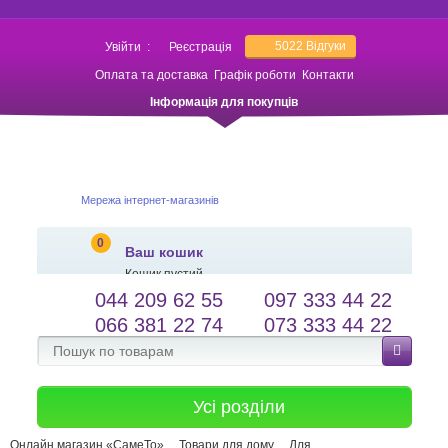
5022
Відгуки
Увійти
:
Реєстрація
Оплата та доставка
Графік роботи
Контакти
Інформація для покупців
Мережа інтернет-магазинів
0
Ваш кошик
Кошик пустий
044 209 62 55
097 333 44 22
salessameto@gmail.com
Мова сайту
066 381 22 74
073 333 44 22
Зворотній зв'язок
Усі розділи
Онлайн магазин «СамеТо»
Товари для дому
Для