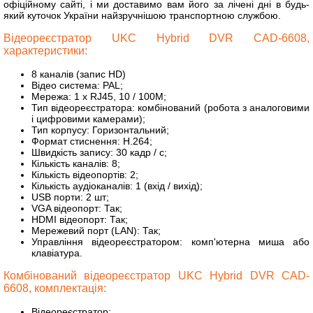
офіційному сайті, і ми доставимо вам його за лічені дні в будь-
який куточок України найзручнішою транспортною службою.
Відеореєстратор UKC Hybrid DVR CAD-6608,
характеристики:
8 каналів (запис HD)
Відео система: PAL;
Мережа: 1 х RJ45, 10 / 100M;
Тип відеореєстратора: комбінований (робота з аналоговими
і цифровими камерами);
Тип корпусу: Горизонтальний;
Формат стиснення: H.264;
Швидкість запису: 30 кадр / с;
Кількість каналів: 8;
Кількість відеопортів: 2;
Кількість аудіоканалів: 1 (вхід / вихід);
USB порти: 2 шт;
VGA відеопорт: Так;
HDMI відеопорт: Так;
Мережевий порт (LAN): Так;
Управління відеореєстратором: комп'ютерна миша або
клавіатура.
Комбінований відеореєстратор UKC Hybrid DVR CAD-
6608, комплектація:
Відеореєстратор;