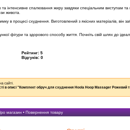
 та інтенсивне спалювання жиру завдяки спеціальним виступам та
зи живота.
имку в процесі схуднення. Виготовлений з якісних матеріалів, він з
рункої фігури та здорового способу життя. Почніть свій шлях до ід
Рейтинг:
5
Відгуків:
0
на сайті.
ті в описі
"Комплект обруч для схуднення Hoola Hoop Massager Рожевий та
ро магазин
•
Повернення товару