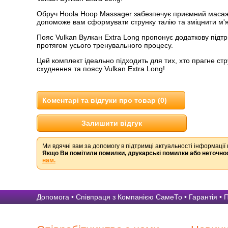
Обруч Hoola Hoop Massager забезпечує приємний масаж
допоможе вам сформувати струнку талію та зміцнити м'я
Пояс Vulkan Вулкан Extra Long пропонує додаткову підтр
протягом усього тренувального процесу.
Цей комплект ідеально підходить для тих, хто прагне ст
схуднення та поясу Vulkan Extra Long!
Коментарі та відгуки про товар (0)
Залишити відгук
Ми вдячні вам за допомогу в підтримці актуальності інформації 
Якщо Ви помітили помилки, друкарські помилки або неточнос
нам.
Допомога
•
Співпраця з Компанією СамеТо
•
Гарантія
•
П