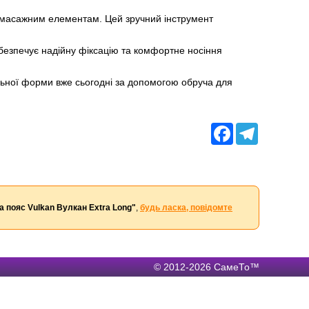
 масажним елементам. Цей зручний інструмент
абезпечує надійну фіксацію та комфортне носіння
еальної форми вже сьогодні за допомогою обруча для
Facebook
Telegram
 пояс Vulkan Вулкан Extra Long"
,
будь ласка, повідомте
© 2012-2026 СамеТо™