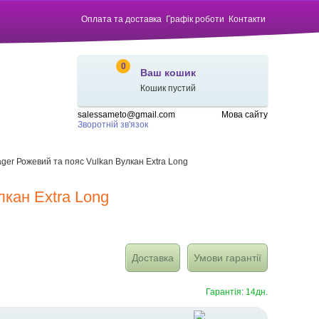
Оплата та доставка
Графік роботи
Контакти
0
Ваш кошик
Кошик пустий
salessameto@gmail.com
Мова сайту
Зворотній зв'язок
er Рожевий та пояс Vulkan Вулкан Extra Long
кан Extra Long
Доставка
Умови гарантії
Гарантія: 14дн.