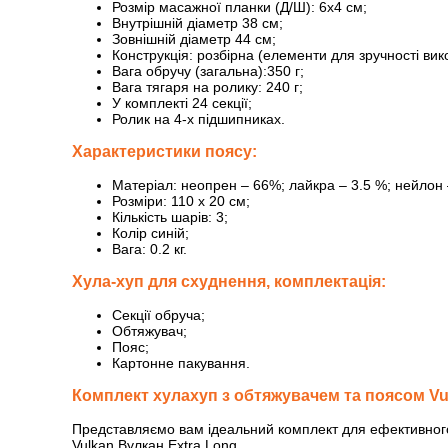
Розмір масажної планки (Д/Ш): 6х4 см;
Внутрішній діаметр 38 см;
Зовнішній діаметр 44 см;
Конструкція: розбірна (елементи для зручності в
Вага обручу (загальна):350 г;
Вага тягаря на ролику: 240 г;
У комплекті 24 секції;
Ролик на 4-х підшипниках.
Характеристики поясу:
Матеріал: неопрен – 66%; лайкра – 3.5 %; нейлон 
Розміри: 110 x 20 см;
Кількість шарів: 3;
Колір синій;
Вага: 0.2 кг.
Хула-хуп для схуднення, комплектація:
Секції обруча;
Обтяжувач;
Пояс;
Картонне пакування.
Комплект хулахуп з обтяжувачем та поясом Vu
Представляємо вам ідеальний комплект для ефективного
Vulkan Вулкан Extra Long.