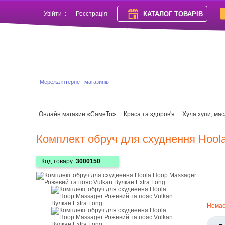
КАТАЛОГ ТОВАРІВ
Увійти
:
Реєстрація
Мережа інтернет-магазинів
Онлайн магазин «СамеТо»
Краса та здоров'я
Хула хупи, мас
Комплект обруч для схуднення Hoola
Код товару:
3000150
Нема