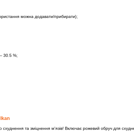
икористання можна додавати/прибирати);
– 30.5 %;
lkan
 схуднення та зміцнення м'язів! Включає рожевий обруч для схудн