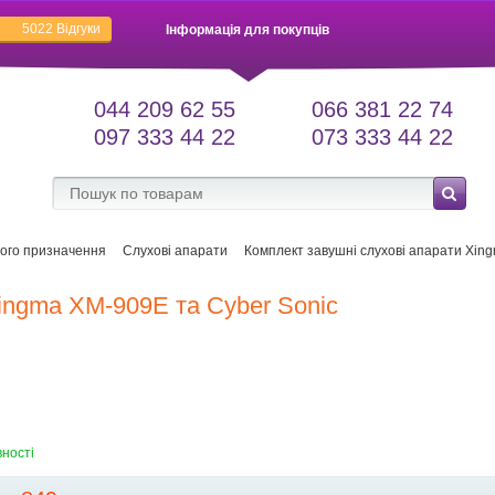
5022
Відгуки
Інформація для покупців
044 209 62 55
066 381 22 74
097 333 44 22
073 333 44 22
ого призначення
Слухові апарати
Комплект завушні слухові апарати Xin
ingmа XM-909E та Cyber Sonic
вності