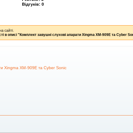
Відгуків:
0
на сайті.
ті в описі
"Комплект завушні слухові апарати Xingmа XM-909E та Cyber So
ти Xingmа XM-909E та Cyber Sonic