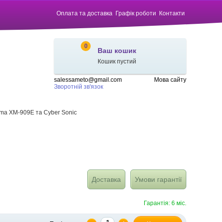
Оплата та доставка
Графік роботи
Контакти
0
Ваш кошик
Кошик пустий
salessameto@gmail.com
Мова сайту
Зворотній зв'язок
gmа XM-909E та Cyber Sonic
Доставка
Умови гарантії
Гарантія: 6 міс.