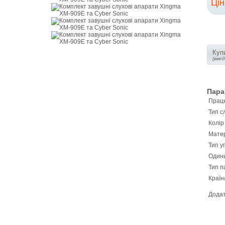
Ці
Купи
(вве
Пара
Працю
Тип с
Колір
Матер
Тип у
Одини
Тип п
Країн
Додат