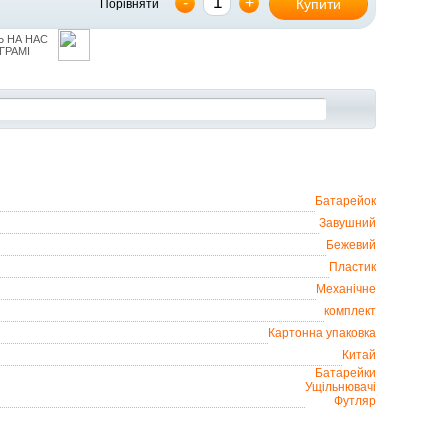
-
+
Купити
Порівняти
 НА НАС
ГРАМІ
Батарейок
Завушний
Бежевий
Пластик
Механічне
комплект
Картонна упаковка
Китай
Батарейки
Ущільнювачі
Футляр