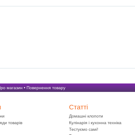
ро магазин
•
Повернення товару
и
Статті
ини
Домашні клопоти
яди товарів
Кулінарія і кухонна техніка
Тестуємо самі!