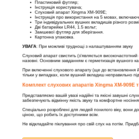
Пластиковий футляр;
Інструкція користувача;
Слуховий апарат Xingmа XM-909E;
Інструкція про використання на 5 мовах, включаюч
Три індивідуальних вушних вкладишів різного розмі
Дві батарейки LR44, 1.5 вольт;
Замшевої футляр для зберігання.
Картонна упаковка.
УВАГА
: При можливі труднощі з налаштуванням звуку
Слуховий апарат свистить (з'являється високочастотний 
назовні. Основним завданням є герметизація вушного кан
При включенні слухового апарату (ще до встановлення йог
тільки у випадках, коли вушний вкладиш неправильно пі
Комплект слухових апаратів Xingmа XM-909E т
Представляємо вашій увазі надійні та якісні завушні сл
забезпечують відмінну якість звуку та комфортне носіння
Спеціально розроблені для людей похилого віку, вони до
ціною, що робить їх доступними всім.
Не відкладайте піклування про свій слух на потім. Прид