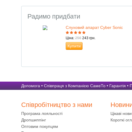
Радимо придбати
Слуховий апарат Cyber Sonic
Ціна:
256
243 грн.
Купити
Допомога
•
Співпраця з Компанією СамеТо
•
Гарантія
•
П
Співробітництво з нами
Новин
Програма лояльності
Цікаві нов
Дропшиппінг
Короткі огл
Оптовим покупцям