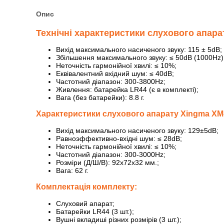
Опис
Технічні характеристики слухового апара
Вихід максимального насиченого звуку: 115 ± 5dB;
Збільшення максимального звуку: ≤ 50dB (1000Hz)
Неточність гармонійної хвилі: ≤ 10%;
Еквівалентний вхідний шум: ≤ 40dB;
Частотний діапазон: 300-3800Hz;
Живлення: батарейка LR44 (є в комплекті);
Вага (без батарейки): 8.8 г.
Характеристики слухового апарату Xingmа XM
Вихід максимального насиченого звуку: 129±5dB;
Равноэффективно-вхідні шум: ≤ 28dB;
Неточність гармонійної хвилі: ≤ 10%;
Частотний діапазон: 300-3000Hz;
Розміри (Д/Ш/В): 92x72x32 мм.;
Вага: 62 г.
Комплектація комплекту:
Слуховий апарат;
Батарейки LR44 (3 шт.);
Вушні вкладиші різних розмірів (3 шт.);