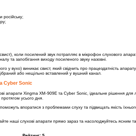
и російську;
ру;
свист), коли посилений звук потрапляє в мікрофон слухового апара
алу та запобігання виходу посиленого звуку назовні.
о у вухо) виникає свист, який свідчить про працездатність апарату.
дібраний або нещільно вставлений у вушний канал.
а Cyber Sonic
ухові апарати Xingma XM-909E та Cyber Sonic, ідеальне рішення для
 протягом усього дня.
поможуть впоратися з проблемами слуху та підвищать якість їхнього
байте наші слухові апарати прямо зараз та насолоджуйтесь ясним та
Рейтинг:
5