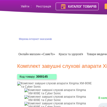
КАТАЛОГ ТОВАРІВ
Увійти
:
Реєстрація
Мережа інтернет-магазинів
Онлайн магазин «СамеТо»
Краса та здоров'я
Товари медичн
Комплект завушні слухові апарати X
Код товару:
3000145
В ная