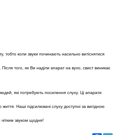
ту, тобто коли звуки починають насильно витіснятися
 Після того, як Ви наділи апарат на вухо, свист виникає
 людей, які потребують посилення слуху. Ці апарати
 життя. Наші підсилювачі слуху доступні за вигідною
 чітким звуком щодня!