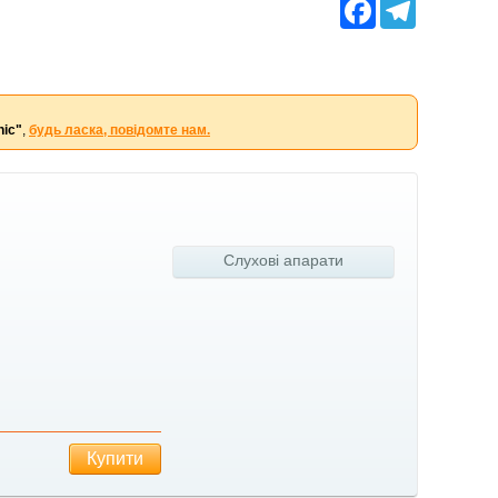
Facebook
Telegram
nic"
,
будь ласка, повідомте нам.
Слухові апарати
Купити