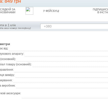
849 грн
на:
СЛІДКУЙ ЗА
ПІДПИШИСЬ
У ФЕЙСБУЦІ
НОВИНАМИ
В ІНСТА
ти в 1 клік
+380
діть ваш номер телефону)
метри
є від:
лухового апарату:
 (основний):
іал товару (основний):
правління:
ця виміру:
акування:
а виробник:
кові аксесуари: