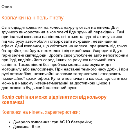
Опис
Ковпачки на ніпель Firefiy
Світлодіодні ковпачки на колеса накручуються на ніпель. Для
зручного використання в комплекті йде зручний перехідник. Такі
оригінальні ковпачки на ніпель світяться та здатні активуватися
під час руху автомобіля і створювати яскравий, незвичайний
ефект. Дані ковпачки, що світяться на колеса, працюють від трьох
батарейок, які йдуть в комплекті від виробника. Усередині йдуть
гарні зелені світлодіоди. Зробіть своє улюблене авто неповторним
при їзді, виділіть його серед інших за рахунок незвичайного
світіння. Також ніпелі без проблем можна застосувати для
мотоциклу або велосипеду. При настанні темного часу доби, і при
русі автомобіля, незвичайні ковпачки загоряються і створюють
незвичайної краси ефект. Купити ковпачки на колеса, що світяться
можна в нашому інтернет-магазині за доступною ціною з
доставкою в будь-який населений пункт.
Колір світіння може відрізнятися від кольору
ковпачка!
Ковпачки на ніпель, характеристики:
Джерело живлення: три AG10 батарейки;
Довжина: 6 см;