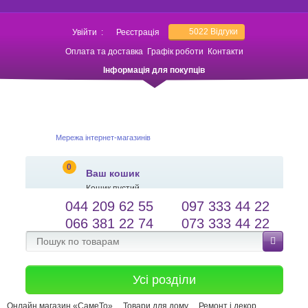
5022
Відгуки
Увійти
:
Реєстрація
Оплата та доставка
Графік роботи
Контакти
Інформація для покупців
Мережа інтернет-магазинів
0
Ваш кошик
Кошик пустий
044 209 62 55
097 333 44 22
salessameto@gmail.com
Мова сайту
066 381 22 74
073 333 44 22
Зворотній зв'язок
Усі розділи
Онлайн магазин «СамеТо»
Товари для дому
Ремонт і декор