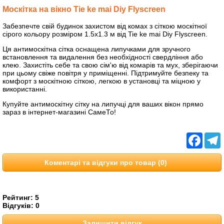
Москітка на вікно Tie ke mai Diy Flyscreen
Забезпечте свій будинок захистом від комах з сіткою москітної
сірого кольору розміром 1.5х1.3 м від Tie ke mai Diy Flyscreen.
Ця антимоскітна сітка оснащена липучками для зручного
встановлення та видалення без необхідності свердління або
клею. Захистіть себе та свою сім'ю від комарів та мух, зберігаючи
при цьому свіже повітря у приміщенні. Підтримуйте безпеку та
комфорт з москітною сіткою, легкою в установці та міцною у
використанні.
Купуйте антимоскітну сітку на липучці для ваших вікон прямо
зараз в інтернет-магазині СамеТо!
Facebo
T
Коментарі та відгуки про товар (0)
Рейтинг:
5
Відгуків:
0
Залишити відгук