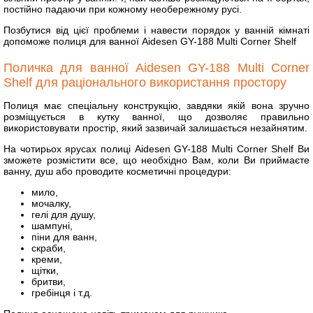
постійно падаючи при кожному необережному русі.
Позбутися від цієї проблеми і навести порядок у ванній кімнаті
допоможе полиця для ванної Aidesen GY-188 Multi Corner Shelf
Поличка для ванної Aidesen GY-188 Multi Corner
Shelf для раціонального використання простору
Полиця має спеціальну конструкцію, завдяки якій вона зручно
розміщується в кутку ванної, що дозволяє правильно
використовувати простір, який зазвичай залишається незайнятим.
На чотирьох ярусах полиці Aidesen GY-188 Multi Corner Shelf Ви
зможете розмістити все, що необхідно Вам, коли Ви приймаєте
ванну, душ або проводите косметичні процедури:
мило,
мочалку,
гелі для душу,
шампуні,
піни для ванн,
скраби,
креми,
щітки,
бритви,
гребінця і т.д.