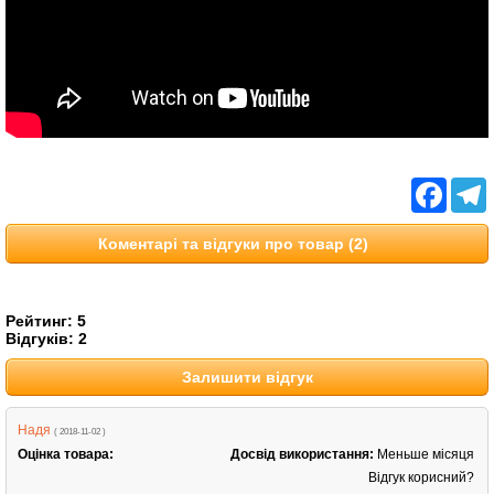
Facebo
T
Коментарі та відгуки про товар (2)
Рейтинг:
5
Відгуків:
2
Залишити відгук
Надя
( 2018-11-02 )
Оцінка товара:
Досвід використання:
Меньше місяця
Відгук корисний?