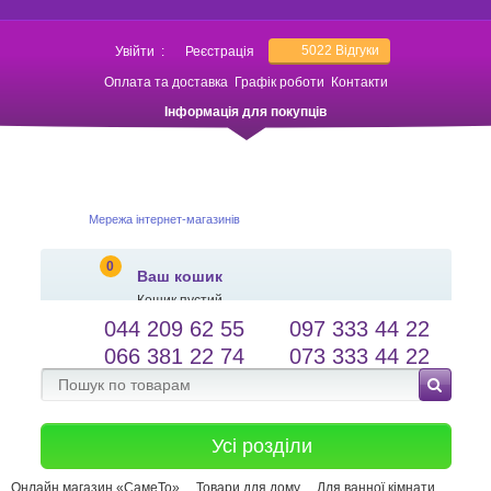
5022
Відгуки
Увійти
:
Реєстрація
Оплата та доставка
Графік роботи
Контакти
Інформація для покупців
Мережа інтернет-магазинів
0
Ваш кошик
Кошик пустий
044 209 62 55
097 333 44 22
salessameto@gmail.com
Мова сайту
066 381 22 74
073 333 44 22
Зворотній зв'язок
Усі розділи
Онлайн магазин «СамеТо»
Товари для дому
Для ванної кімнати