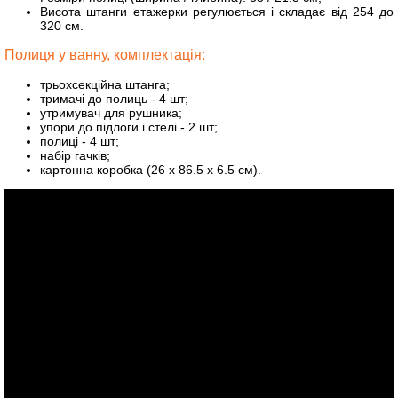
Висота штанги етажерки регулюється і складає від 254 до
320 см.
Полиця у ванну, комплектація:
трьохсекційна штанга;
тримачі до полиць - 4 шт;
утримувач для рушника;
упори до підлоги і стелі - 2 шт;
полиці - 4 шт;
набір гачків;
картонна коробка (26 x 86.5 x 6.5 см).