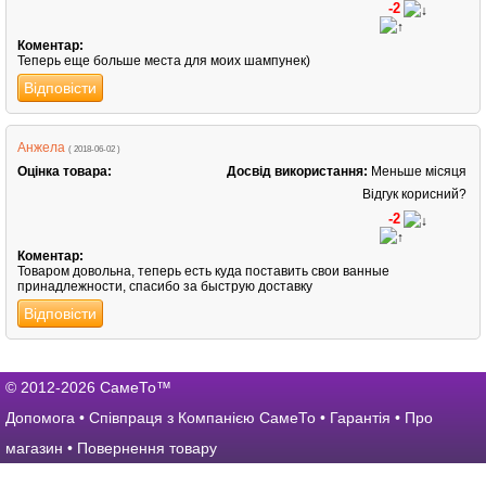
-2
Коментар:
Теперь еще больше места для моих шампунек)
Відповісти
Анжела
( 2018-06-02 )
Оцінка товара:
Досвід використання:
Меньше місяця
Відгук корисний?
-2
Коментар:
Товаром довольна, теперь есть куда поставить свои ванные
принадлежности, спасибо за быструю доставку
Відповісти
© 2012-2026 СамеТо™
Допомога
•
Співпраця з Компанією СамеТо
•
Гарантія
•
Про
магазин
•
Повернення товару