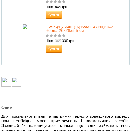
Ціна: 849 грн.
Купити
Полиця у ванну кутова на липучках
Чорна 26х26х5,5 см
Ціна:
369
330 грн.
Купити
Опис
Для правильної гігієни та підтримки гарного зовнішнього вигляду
нам необхідна маса пристосувань і косметичних засобів.
Зазвичай їх накопичується стільки, що вони займають весь
вільний простір у ванній. І, найчастіше розміщуються на її бортах,