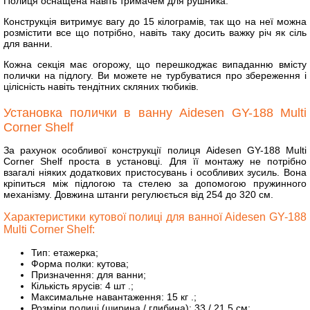
Полиця оснащена навіть тримачем для рушника.
Конструкція витримує вагу до 15 кілограмів, так що на неї можна
розмістити все що потрібно, навіть таку досить важку річ як сіль
для ванни.
Кожна секція має огорожу, що перешкоджає випаданню вмісту
полички на підлогу. Ви можете не турбуватися про збереження і
цілісність навіть тендітних скляних тюбиків.
Установка полички в ванну Aidesen GY-188 Multi
Corner Shelf
За рахунок особливої конструкції полиця Aidesen GY-188 Multi
Corner Shelf проста в установці. Для її монтажу не потрібно
взагалі ніяких додаткових пристосувань і особливих зусиль. Вона
кріпиться між підлогою та стелею за допомогою пружинного
механізму. Довжина штанги регулюється від
254 до
320 см.
Характеристики кутової полиці для ванної Aidesen GY-188
Multi Corner Shelf:
Тип: етажерка;
Форма полки: кутова;
Призначення: для ванни;
Кількість ярусів: 4 шт .;
Максимальне навантаження: 15 кг .;
Розміри полиці (ширина / глибина): 33 / 21.5 см;