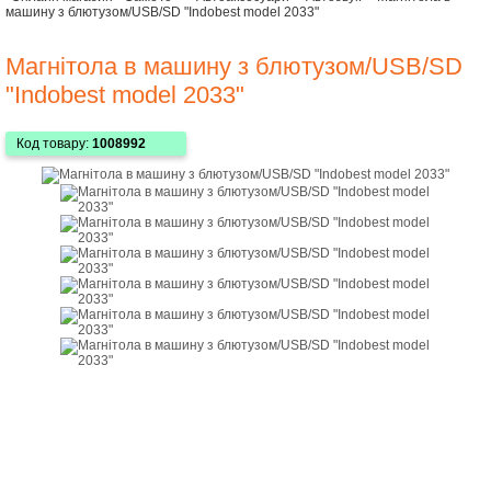
машину з блютузом/USB/SD "Indobest model 2033"
Магнітола в машину з блютузом/USB/SD
"Indobest model 2033"
Код товару:
1008992