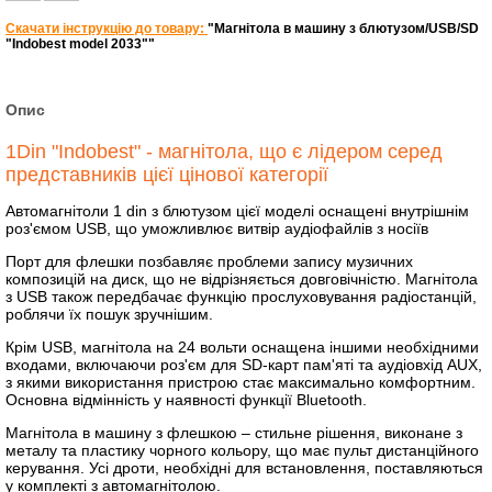
Скачати інструкцію до товару:
"Магнітола в машину з блютузом/USB/SD
"Indobest model 2033""
Опис
1Din "Indobest" - магнітола, що є лідером серед
представників цієї цінової категорії
Автомагнітоли 1 din з блютузом цієї моделі оснащені внутрішнім
роз'ємом USB, що уможливлює витвір аудіофайлів з носіїв
Порт для флешки позбавляє проблеми запису музичних
композицій на диск, що не відрізняється довговічністю. Магнітола
з USB також передбачає функцію прослуховування радіостанцій,
роблячи їх пошук зручнішим.
Крім USB, магнітола на 24 вольти оснащена іншими необхідними
входами, включаючи роз'єм для SD-карт пам'яті та аудіовхід AUX,
з якими використання пристрою стає максимально комфортним.
Основна відмінність у наявності функції Bluetooth.
Магнітола в машину з флешкою ​​– стильне рішення, виконане з
металу та пластику чорного кольору, що має пульт дистанційного
керування. Усі дроти, необхідні для встановлення, поставляються
у комплекті з автомагнітолою.