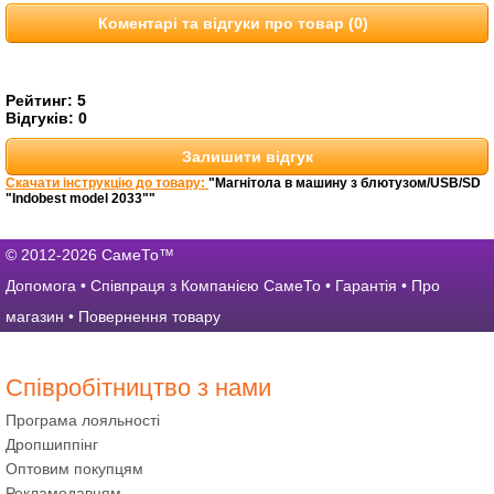
Коментарі та відгуки про товар (0)
Рейтинг:
5
Відгуків:
0
Залишити відгук
Скачати інструкцію до товару:
"Магнітола в машину з блютузом/USB/SD
"Indobest model 2033""
© 2012-2026 СамеТо™
Допомога
•
Співпраця з Компанією СамеТо
•
Гарантія
•
Про
магазин
•
Повернення товару
Співробітництво з нами
Програма лояльності
Дропшиппінг
Оптовим покупцям
Рекламодавцям