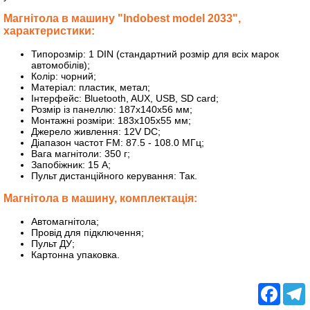
Магнітола в машину "Indobest model 2033",
характеристики:
Типорозмір: 1 DIN (стандартний розмір для всіх марок
автомобілів);
Колір: чорний;
Матеріал: пластик, метал;
Інтерфейс: Bluetooth, AUX, USB, SD card;
Розмір із панеллю: 187х140х56 мм;
Монтажні розміри: 183х105х55 мм;
Джерело живлення: 12V DC;
Діапазон частот FM: 87.5 - 108.0 МГц;
Вага магнітоли: 350 г;
Запобіжник: 15 А;
Пульт дистанційного керування: Так.
Магнітола в машину, комплектація:
Автомагнітола;
Провід для підключення;
Пульт ДУ;
Картонна упаковка.
Facebo
T