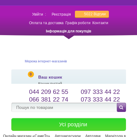
5022
Відгуки
Увійти
:
Реєстрація
Оплата та доставка
Графік роботи
Контакти
Інформація для покупців
Мережа інтернет-магазинів
0
Ваш кошик
Кошик пустий
044 209 62 55
097 333 44 22
salessameto@gmail.com
Мова сайту
066 381 22 74
073 333 44 22
Зворотній зв'язок
Усі розділи
Онлайн магазин «СамеТо»
Автоаксесуари
Автозвук
Магнітола в